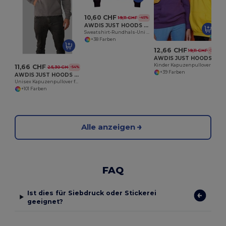
10,60 CHF
19,11 CHF
-45%
AWDIS JUST HOODS JH030
Sweatshirt-Rundhals-Uni 280
+38 Farben
12,66 CHF
19,11 CHF
-34%
AWDIS JUST HOODS JH01J
Kinder Kapuzenpullover mit Kängurutasche
11,66 CHF
25,30 CHF
-54%
+39 Farben
AWDIS JUST HOODS JH001
Unisex Kapuzenpullover für Stil und Komfort
+101 Farben
Alle anzeigen
FAQ
Ist dies für Siebdruck oder Stickerei
geeignet?