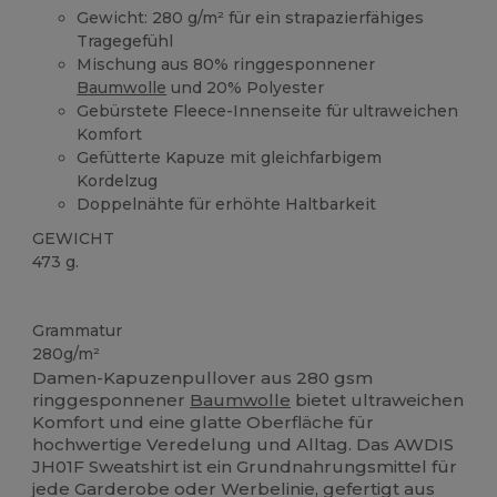
Gewicht: 280 g/m² für ein strapazierfähiges
Tragegefühl
Mischung aus 80% ringgesponnener
Baumwolle
und 20% Polyester
Gebürstete Fleece-Innenseite für ultraweichen
Komfort
Gefütterte Kapuze mit gleichfarbigem
Kordelzug
Doppelnähte für erhöhte Haltbarkeit
GEWICHT
473 g.
Tear Away
Grammatur
280g/m²
Damen-Kapuzenpullover aus 280 gsm
ringgesponnener
Baumwolle
bietet ultraweichen
Komfort und eine glatte Oberfläche für
hochwertige Veredelung und Alltag. Das AWDIS
JH01F Sweatshirt ist ein Grundnahrungsmittel für
jede Garderobe oder Werbelinie, gefertigt aus