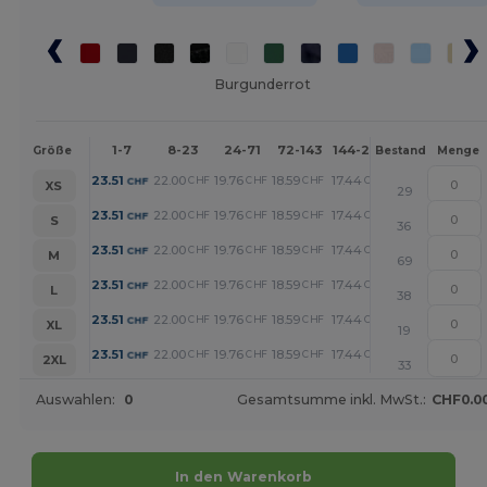
Burgunderrot
1-7
8-23
24-71
72-143
144-287
288 +
Meh
Größe
Bestand
Menge
+
23.51
22.00
19.76
18.59
17.44
14.97
CHF
CHF
CHF
CHF
CHF
CHF
XS
29
+
23.51
22.00
19.76
18.59
17.44
14.97
CHF
CHF
CHF
CHF
CHF
CHF
S
36
+
23.51
22.00
19.76
18.59
17.44
14.97
CHF
CHF
CHF
CHF
CHF
CHF
M
69
+
23.51
22.00
19.76
18.59
17.44
14.97
CHF
CHF
CHF
CHF
CHF
CHF
L
38
+
23.51
22.00
19.76
18.59
17.44
14.97
CHF
CHF
CHF
CHF
CHF
CHF
XL
19
+
23.51
22.00
19.76
18.59
17.44
14.97
CHF
CHF
CHF
CHF
CHF
CHF
2XL
33
Auswahlen:
0
Gesamtsumme inkl. MwSt.:
CHF0.0
In den Warenkorb