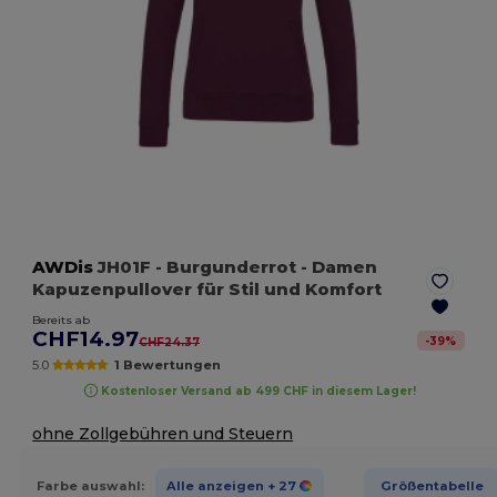
AWDis
JH01F
- Burgunderrot
- Damen
Kapuzenpullover für Stil und Komfort
Bereits ab
CHF14.97
-
39
%
CHF24.37
5.0
1 Bewertungen
Kostenloser Versand ab 499 CHF in diesem Lager!
ohne Zollgebühren und Steuern
Farbe auswahl:
Alle anzeigen
+ 27
Größentabelle