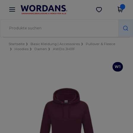
×
Wordans App
App holen
Bessere Preise in der App!
Startseite
Basic Kleidung | Accessoires
Pullover & Fleece
Hoodies
Damen
AWDis JH01F
W1