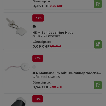
Günstigste:
0,36 CHF
0,46 CHF
-48%
HEIM Schlüsselring Haus
GiftRetail KC6589
Günstigste:
0,69 CHF
1,31 CHF
-18%
JEN Maßband 1m mit Druckknopfmechanismus
GiftRetail MO8219
Günstigste:
0,74 CHF
0,90 CHF
-13%