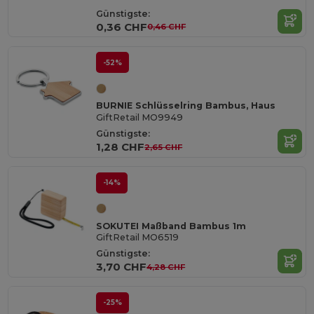
Günstigste:
0,36 CHF
0,46 CHF
-52%
BURNIE Schlüsselring Bambus, Haus
GiftRetail MO9949
Günstigste:
1,28 CHF
2,65 CHF
-14%
SOKUTEI Maßband Bambus 1m
GiftRetail MO6519
Günstigste:
3,70 CHF
4,28 CHF
-25%