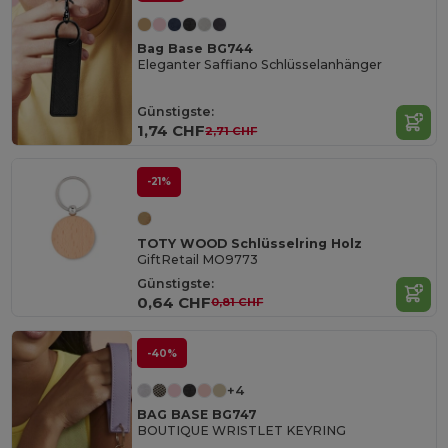
Bag Base BG744
Eleganter Saffiano Schlüsselanhänger
Günstigste:
1,74 CHF
2,71 CHF
-21%
TOTY WOOD Schlüsselring Holz
GiftRetail MO9773
Günstigste:
0,64 CHF
0,81 CHF
-40%
+4
BAG BASE BG747
BOUTIQUE WRISTLET KEYRING