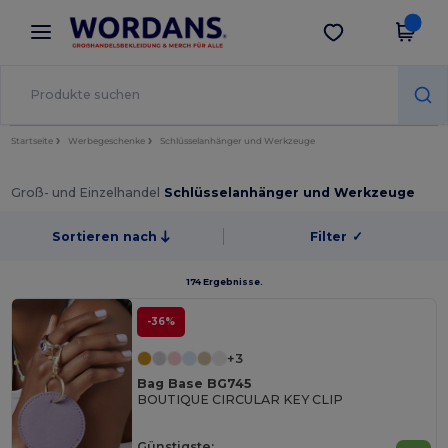
×
Wordans App
App holen
Bessere Preise in der App!
Startseite
Werbegeschenke
Schlüsselanhänger und Werkzeuge
Groß- und Einzelhandel
Schlüsselanhänger und Werkzeuge
Sortieren nach
Filter
✓
174 Ergebnisse.
-36%
+3
Bag Base BG745
BOUTIQUE CIRCULAR KEY CLIP
Günstigste: