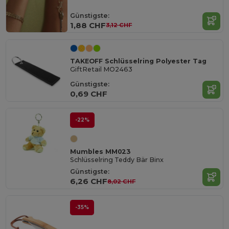
Günstigste:
1,88 CHF
3,12 CHF
TAKEOFF Schlüsselring Polyester Tag
GiftRetail MO2463
Günstigste:
0,69 CHF
-22%
Mumbles MM023
Schlüsselring Teddy Bär Binx
Günstigste:
6,26 CHF
8,02 CHF
-35%