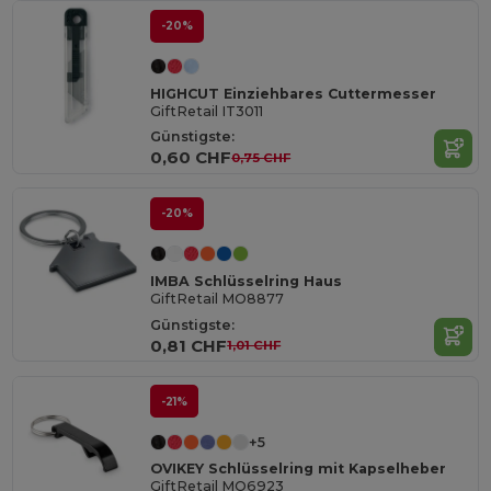
-20%
HIGHCUT Einziehbares Cuttermesser
GiftRetail IT3011
Günstigste:
0,60 CHF
0,75 CHF
-20%
IMBA Schlüsselring Haus
GiftRetail MO8877
Günstigste:
0,81 CHF
1,01 CHF
-21%
+5
OVIKEY Schlüsselring mit Kapselheber
GiftRetail MO6923