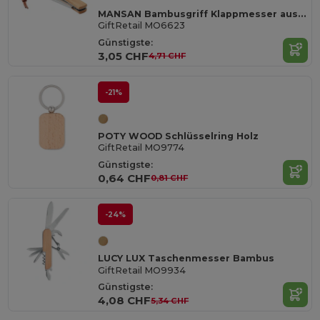
MANSAN Bambusgriff Klappmesser aus Edelstahl
GiftRetail MO6623
Günstigste:
3,05 CHF
4,71 CHF
-21%
POTY WOOD Schlüsselring Holz
GiftRetail MO9774
Günstigste:
0,64 CHF
0,81 CHF
-24%
LUCY LUX Taschenmesser Bambus
GiftRetail MO9934
Günstigste:
4,08 CHF
5,34 CHF