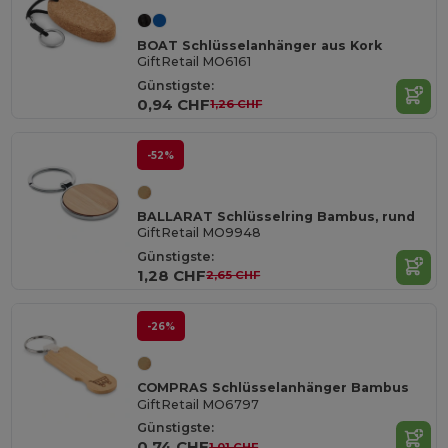
BOAT Schlüsselanhänger aus Kork
GiftRetail MO6161
Günstigste:
0,94 CHF
1,26 CHF
-52%
BALLARAT Schlüsselring Bambus, rund
GiftRetail MO9948
Günstigste:
1,28 CHF
2,65 CHF
-26%
COMPRAS Schlüsselanhänger Bambus
GiftRetail MO6797
Günstigste:
0,74 CHF
1,01 CHF