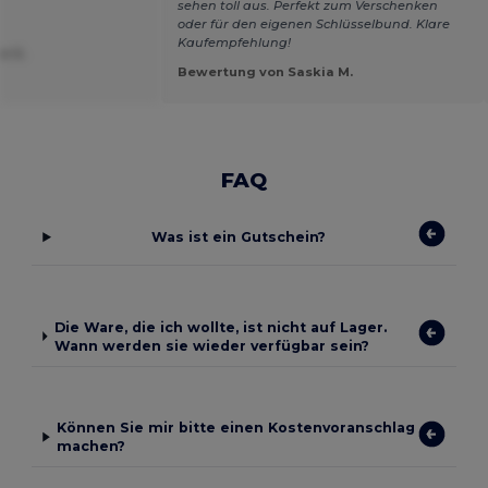
sehen toll aus. Perfekt zum Verschenken
oder für den eigenen Schlüsselbund. Klare
Kaufempfehlung!
e G.
Bewertung von Saskia M.
FAQ
Was ist ein Gutschein?
Die Ware, die ich wollte, ist nicht auf Lager.
Wann werden sie wieder verfügbar sein?
Können Sie mir bitte einen Kostenvoranschlag
machen?