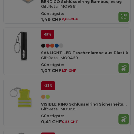
BENDIGO Schlüsselring Bambus, eckig
GiftRetail MO9961
Günstigste:
1,49 CHF
2,65 CHF
-19%
SANLIGHT LED Taschenlampe aus Plastik
GiftRetail MO9469
Günstigste:
1,07 CHF
1,31 CHF
-23%
VISIBLE RING Schlüsselring Sicherheitsweste
GiftRetail MO9199
Günstigste:
0,41 CHF
0,53 CHF