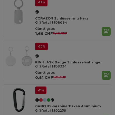
-29%
CORAZON Schlüsselring Herz
GiftRetail MO8694
Günstigste:
1,69 CHF
2,40 CHF
-20%
PIN FLASK Badge Schlüsselanhänger
GiftRetail MO9334
Günstigste:
0,81 CHF
1,01 CHF
-21%
GANCHO Karabinerhaken Aluminium
GiftRetail MO2259