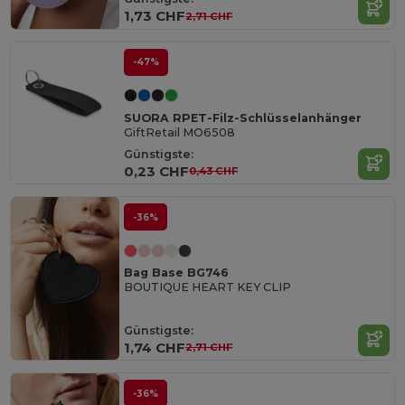
1,73 CHF
2,71 CHF
-47%
SUORA RPET-Filz-Schlüsselanhänger
GiftRetail MO6508
Günstigste:
0,23 CHF
0,43 CHF
-36%
Bag Base BG746
BOUTIQUE HEART KEY CLIP
Günstigste:
1,74 CHF
2,71 CHF
-36%