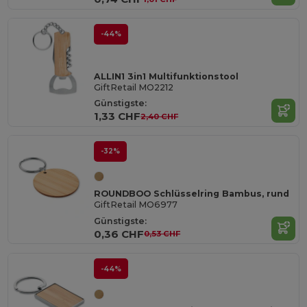
-44%
ALLIN1 3in1 Multifunktionstool
GiftRetail MO2212
Günstigste:
1,33 CHF
2,40 CHF
-32%
ROUNDBOO Schlüsselring Bambus, rund
GiftRetail MO6977
Günstigste:
0,36 CHF
0,53 CHF
-44%