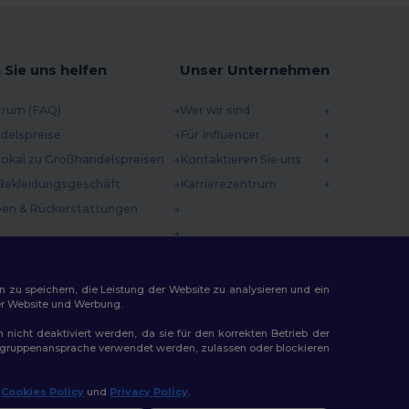
 Sie uns helfen
Unser Unternehmen
trum (FAQ)
Wer wir sind
delspreise
Für Influencer
 lokal zu Großhandelspreisen
Kontaktieren Sie uns
Bekleidungsgeschäft
Karrierezentrum
en & Rückerstattungen
methoden
incodes
n zu speichern, die Leistung der Website zu analysieren und ein
rer Website und Werbung.
n nicht deaktiviert werden, da sie für den korrekten Betrieb der
Zielgruppenansprache verwendet werden, zulassen oder blockieren
r
Cookies Policy
und
Privacy Policy
.