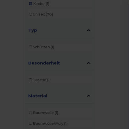
Kinder
(1)
Unisex
(76)
Typ
Schürzen
(1)
Besonderheit
Tasche
(1)
Material
Baumwolle
(1)
Baumwolle/Poly
(1)