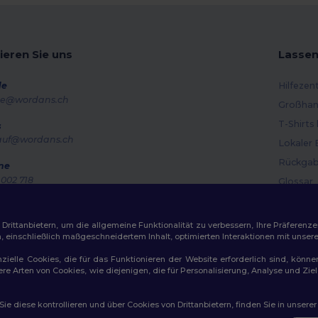
ieren Sie uns
Lassen
de
Hilfezen
e@wordans.ch
Großhan
T-Shirts
s
auf@wordans.ch
Lokaler 
Rückgab
ne
002 718
Glossar
g – Donnerstag: 10:00–13:00 & 14:00–17:30 Freitag: 10:00–14:00
Versand
ragsverfolgung
Gutsche
ittanbietern, um die allgemeine Funktionalität zu verbessern, Ihre Präferenze
n, einschließlich maßgeschneidertem Inhalt, optimierten Interaktionen mit unse
zielle Cookies, die für das Funktionieren der Website erforderlich sind, könne
dere Arten von Cookies, wie diejenigen, die für Personalisierung, Analyse und 
e diese kontrollieren und über Cookies von Drittanbietern, finden Sie in unsere