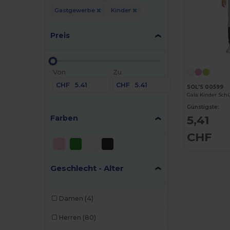
Gastgewerbe
Kinder
Preis
Von
Zu
CHF
CHF
SOL'S 00599
Gala Kinder Sch
Günstigste:
5,41
Farben
CHF
Geschlecht - Alter
Damen
(4)
Herren
(80)