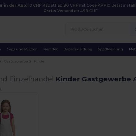
r in der App:
10 CHF Rabatt ab 80 CHF mit Code APP10. Jetzt installi
Gratis
Versand ab 499 CHF
n
Caps und Mützen
Hemden
Arbeitskleidung
Sportkleidung
Meh
Gastgewerbe
Kinder
nd Einzelhandel
Kinder Gastgewerbe A
.