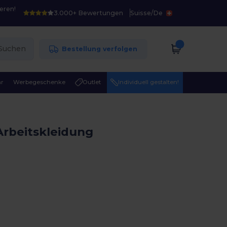
eren!
3.000+ Bewertungen
Suisse
/
De
Suchen
Bestellung verfolgen
r
Werbegeschenke
Outlet
Individuell gestalten!
rbeitskleidung