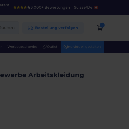
eren!
3.000+ Bewertungen
Suisse
/
De
Suchen
Bestellung verfolgen
r
Werbegeschenke
Outlet
Individuell gestalten!
ewerbe Arbeitskleidung