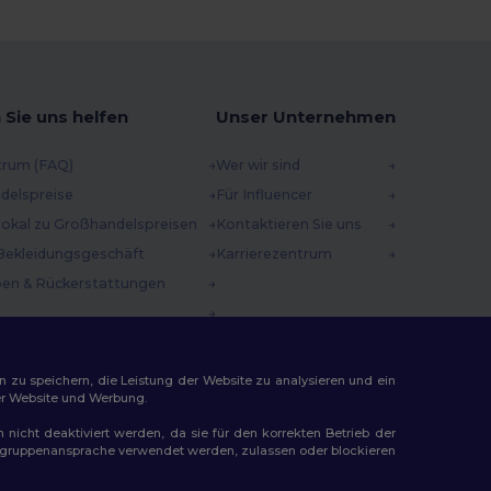
 Sie uns helfen
Unser Unternehmen
trum (FAQ)
Wer wir sind
delspreise
Für Influencer
 lokal zu Großhandelspreisen
Kontaktieren Sie uns
Bekleidungsgeschäft
Karrierezentrum
en & Rückerstattungen
methoden
incodes
n zu speichern, die Leistung der Website zu analysieren und ein
rer Website und Werbung.
n nicht deaktiviert werden, da sie für den korrekten Betrieb der
Zielgruppenansprache verwendet werden, zulassen oder blockieren