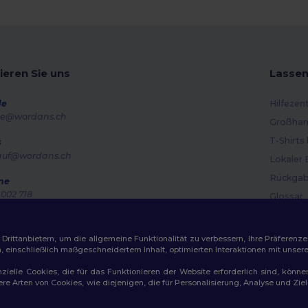
ieren Sie uns
Lassen
de
Hilfezen
e@wordans.ch
Großhan
T-Shirts
s
auf@wordans.ch
Lokaler 
Rückgab
ne
002 718
Glossar
g – Donnerstag: 10:00–13:00 & 14:00–17:30 Freitag: 10:00–14:00
Versand
ragsverfolgung
Gutsche
ittanbietern, um die allgemeine Funktionalität zu verbessern, Ihre Präferenze
n, einschließlich maßgeschneidertem Inhalt, optimierten Interaktionen mit unse
zielle Cookies, die für das Funktionieren der Website erforderlich sind, könne
dere Arten von Cookies, wie diejenigen, die für Personalisierung, Analyse und 