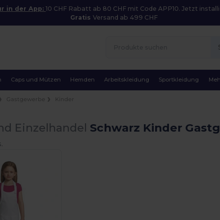
r in der App:
10 CHF Rabatt ab 80 CHF mit Code APP10. Jetzt installi
Gratis
Versand ab 499 CHF
n
Caps und Mützen
Hemden
Arbeitskleidung
Sportkleidung
Meh
Gastgewerbe
Kinder
nd Einzelhandel
Schwarz Kinder Gastg
.