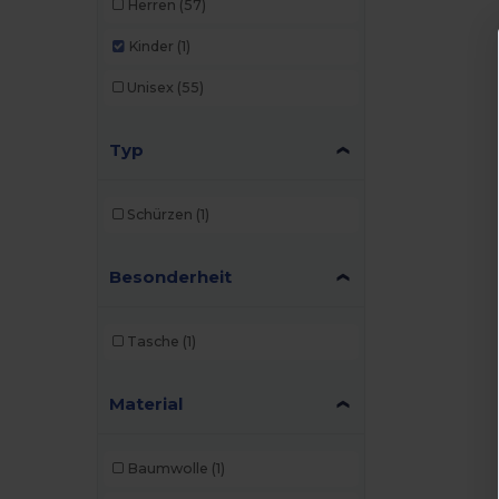
Herren
(57)
Kinder
(1)
Unisex
(55)
Typ
Schürzen
(1)
Besonderheit
Tasche
(1)
Material
Baumwolle
(1)