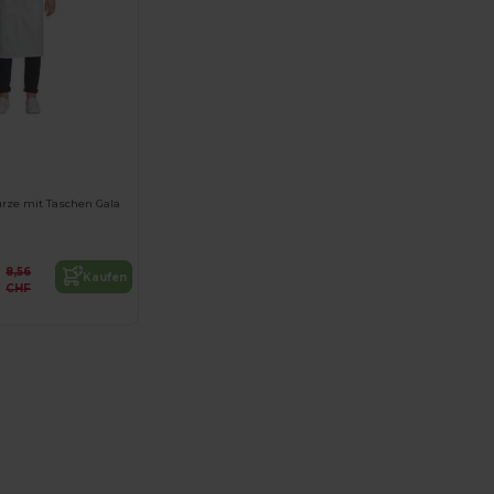
ürze mit Taschen Gala
8,56
Kaufen
CHF