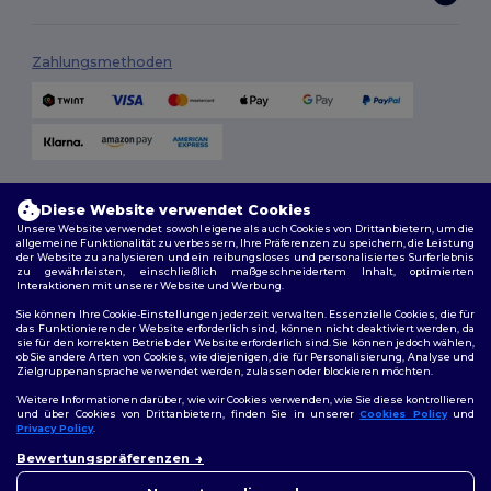
Zahlungsmethoden
Versandmethoden
Diese Website verwendet Cookies
Unsere Website verwendet sowohl eigene als auch Cookies von Drittanbietern, um die
allgemeine Funktionalität zu verbessern, Ihre Präferenzen zu speichern, die Leistung
der Website zu analysieren und ein reibungsloses und personalisiertes Surferlebnis
zu gewährleisten, einschließlich maßgeschneidertem Inhalt, optimierten
Interaktionen mit unserer Website und Werbung.
Sie können Ihre Cookie-Einstellungen jederzeit verwalten. Essenzielle Cookies, die für
das Funktionieren der Website erforderlich sind, können nicht deaktiviert werden, da
sie für den korrekten Betrieb der Website erforderlich sind. Sie können jedoch wählen,
Folge uns
ob Sie andere Arten von Cookies, wie diejenigen, die für Personalisierung, Analyse und
Zielgruppenansprache verwendet werden, zulassen oder blockieren möchten.
Weitere Informationen darüber, wie wir Cookies verwenden, wie Sie diese kontrollieren
und über Cookies von Drittanbietern, finden Sie in unserer
Cookies Policy
und
Privacy Policy
.
2026. Alle Rechte vorbehalten
Bewertungspräferenzen
Allgemeine Geschäftsbedingungen
|
Personalisierungsrichtlinien
|
Datenschutzbestimmungen
|
Cookie-Richtlinie
|
Site Map