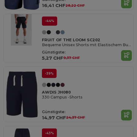
16,41 CHF
28,22 CHF
-44%
FRUIT OF THE LOOM SC202
Bequeme Unisex Shorts mit Elastischem Bund
Günstigste:
5,27 CHF
9,37 CHF
-39%
AWDIS JH080
330 Campus -Shorts
Günstigste:
14,97 CHF
24,37 CHF
-43%