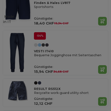
Finden & Hales LV817
Sportshorts
Made
Günstigste:
in
IT
18,40 CHF
19,34 CHF
-54%
VESTI IT410
Bequeme Jogginghose mit Seitentaschen
Günstigste:
15,94 CHF
34,68 CHF
RESULT RS512X
Recycelte work-guard utility-short
Günstigste:
12,12 CHF