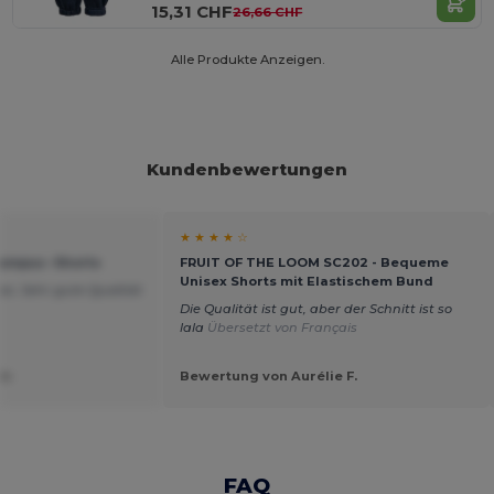
15,31 CHF
26,66 CHF
Alle Produkte Anzeigen.
Kundenbewertungen
★ ★ ★ ★ ☆
Campus -Shorts
FRUIT OF THE LOOM SC202 - Bequeme
Unisex Shorts mit Elastischem Bund
les. Sehr gute Qualität
Die Qualität ist gut, aber der Schnitt ist so
lala
Übersetzt von Français
in
Bewertung von Aurélie F.
FAQ