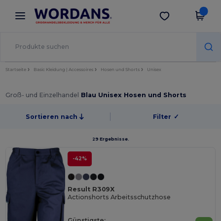
×
Wordans App
App holen
Bessere Preise in der App!
Startseite
Basic Kleidung | Accessoires
Hosen und Shorts
Unisex
Groß- und Einzelhandel
Blau Unisex Hosen und Shorts
Sortieren nach
Filter
✓
29 Ergebnisse.
-42%
Result R309X
Actionshorts Arbeitsschutzhose
Günstigste: