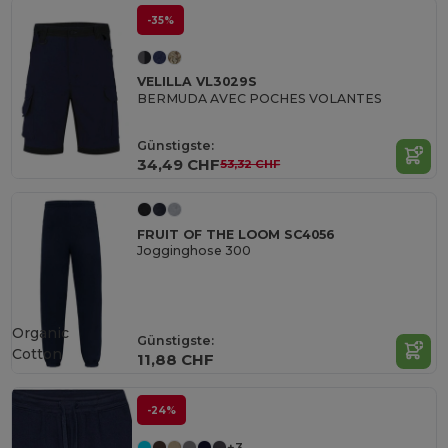
-35%
VELILLA VL3029S
BERMUDA AVEC POCHES VOLANTES
Günstigste:
34,49 CHF
53,32 CHF
FRUIT OF THE LOOM SC4056
Jogginghose 300
Organic
Günstigste:
Cotton
11,88 CHF
-24%
+3