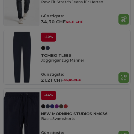
Raw Fit Stretch Jeans für Herren
Günstigste:
34,30 CHF
48,11 CHF
-40%
TOMBO TL583
Jogginganzug Männer
Günstigste:
21,21 CHF
35,18 CHF
-44%
NEW MORNING STUDIOS NM036
Basic Swimshorts
Günstigste: