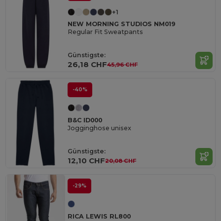
+1
NEW MORNING STUDIOS NM019
Regular Fit Sweatpants
Günstigste:
26,18 CHF
45,96 CHF
-40%
B&C ID000
Jogginghose unisex
Günstigste:
12,10 CHF
20,08 CHF
-29%
RICA LEWIS RL800