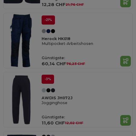
12,28 CHF
21,76 CHF
-21%
Herock HK018
Multipocket-Arbeitshosen
Günstigste:
60,14 CHF
76,23 CHF
-3%
AWDIS JH072J
Jogginghose
Günstigste:
11,60 CHF
12,02 CHF