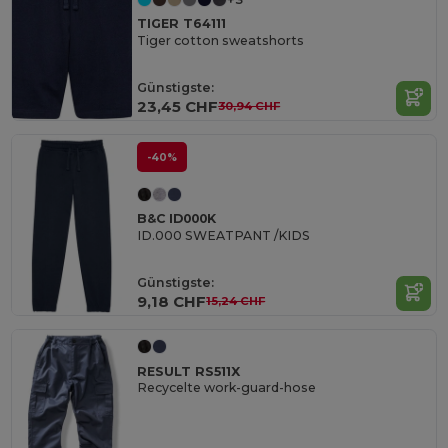
TIGER T64111
Tiger cotton sweatshorts
Günstigste:
23,45 CHF
30,94 CHF
-40%
B&C ID000K
ID.000 SWEATPANT /KIDS
Günstigste:
9,18 CHF
15,24 CHF
RESULT RS511X
Recycelte work-guard-hose