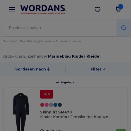
×
Wordans App
App holen
Bessere Preise in der App!
Startseite
Basic Kleidung | Accessoires
Kleider
Kinder
Groß- und Einzelhandel
Marineblau Kinder Kleider
Sortieren nach
Filter
✓
ein Ergebnis.
-41%
Skinnifit SM470
Kinder Komfort Einteiler mit Kapuze
Günstigste: