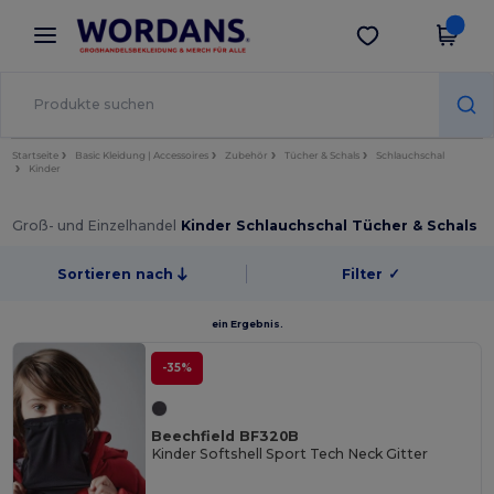
×
Wordans App
App holen
Bessere Preise in der App!
Startseite
Basic Kleidung | Accessoires
Zubehör
Tücher & Schals
Schlauchschal
Kinder
Groß- und Einzelhandel
Kinder Schlauchschal Tücher & Schals
Sortieren nach
Filter
✓
ein Ergebnis.
-35%
Beechfield BF320B
Kinder Softshell Sport Tech Neck Gitter