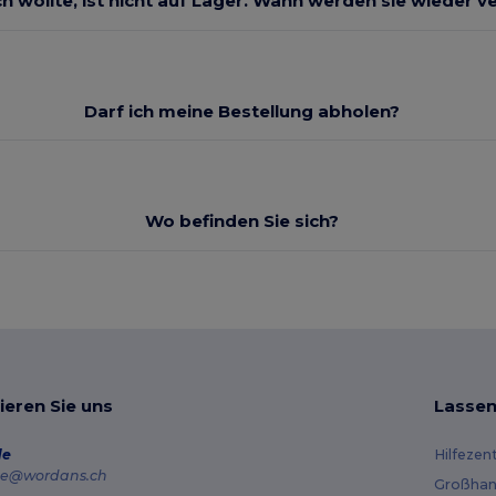
ch wollte, ist nicht auf Lager. Wann werden sie wieder v
Darf ich meine Bestellung abholen?
Wo befinden Sie sich?
ieren Sie uns
Lassen
de
Hilfezen
e@wordans.ch
Großhan