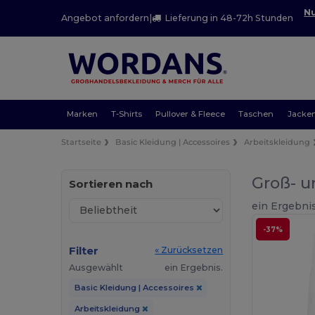
Nu
Angebot anfordern
|
Lieferung in 48-72h Stunden
Marken
T-Shirts
Pullover & Fleece
Taschen
Jacke
Startseite
Basic Kleidung | Accessoires
Arbeitskleidung
Groß- u
Sortieren nach
ein Ergebnis
-37%
Filter
« Zurücksetzen
Ausgewählt
ein Ergebnis.
Basic Kleidung | Accessoires
Arbeitskleidung