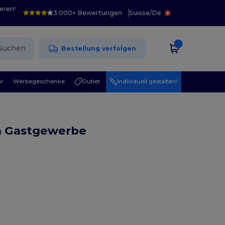
eren!
3.000+ Bewertungen
Suisse
/
De
Suchen
Bestellung verfolgen
r
Werbegeschenke
Outlet
Individuell gestalten!
n Gastgewerbe