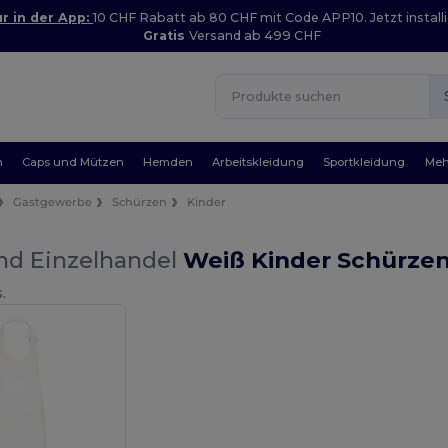
r in der App:
10 CHF Rabatt ab 80 CHF mit Code APP10. Jetzt installi
Gratis
Versand ab 499 CHF
n
Caps und Mützen
Hemden
Arbeitskleidung
Sportkleidung
Meh
Gastgewerbe
Schürzen
Kinder
nd Einzelhandel
Weiß Kinder Schürze
.