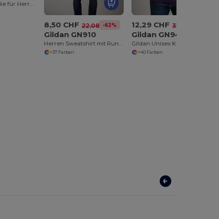
Baumwoll Hoodie für Herren und Damen
8,50 CHF
12,29 CHF
-62%
-61%
22,08 CHF
31,45 CHF
Gildan GN910
Gildan GN940
Herren Sweatshirt mit Rundhalsausschnitt
Gildan Unisex Kapuzenpullover für Alltag
+37 Farben
+40 Farben