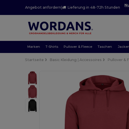
Nu
Angebot anfordern
|
Lieferung in 48-72h Stunden
Marken
T-Shirts
Pullover & Fleece
Taschen
Jacke
Startseite
Basic Kleidung | Accessoires
Pullover & 