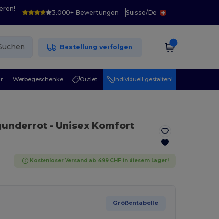
eren!
3.000+ Bewertungen
Suisse
/
De
Suchen
Bestellung verfolgen
r
Werbegeschenke
Outlet
Individuell gestalten!
gunderrot
- Unisex Komfort
Kostenloser Versand ab 499 CHF in diesem Lager!
Größentabelle