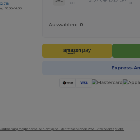
21.37
19.19
5XL
CHF
CHF
CHF
CHF
02 718
ag: 10:00–14:00
Auswahlen:
0
Express-A
mkalibrierung möglicherweise nicht genau der tatsächlichen Produktfarbe entspricht.