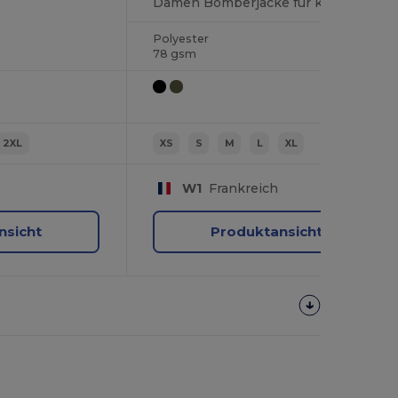
Damen Bomberjacke für kühle Abende
Polyester
78 gsm
2XL
XS
S
M
L
XL
W1
Frankreich
nsicht
Produktansicht