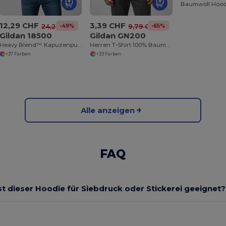
12,29 CHF
3,39 CHF
-49%
-65%
24,22 CHF
9,79 CHF
Gildan 18500
Gildan GN200
Heavy Blend™ Kapuzenpullover Herren
Herren T-Shirt 100% Baumwolle
+37 Farben
+33 Farben
Alle anzeigen
FAQ
st dieser Hoodie für Siebdruck oder Stickerei geeignet?