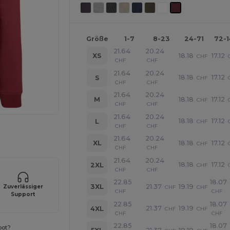
Größe
1-7
8-23
24-71
72-
21.64
20.24
18.18
17.12
XS
CHF
CHF
CHF
21.64
20.24
18.18
17.12
S
CHF
CHF
CHF
21.64
20.24
18.18
17.12
M
CHF
CHF
CHF
21.64
20.24
18.18
17.12
L
CHF
CHF
CHF
line HIER!
21.64
20.24
18.18
17.12
XL
CHF
CHF
CHF
21.64
20.24
18.18
17.12
2XL
CHF
CHF
CHF
22.85
18.07
21.37
19.19
3XL
Zuverlässiger
CHF
CHF
CHF
CHF
Support
22.85
18.07
21.37
19.19
4XL
CHF
CHF
CHF
CHF
22.85
18.07
bot?