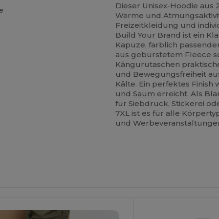
Dieser Unisex-Hoodie aus 
e
Wärme und Atmungsaktivität
Freizeitkleidung und indiv
Build Your Brand ist ein Kl
Kapuze, farblich passende
aus gebürstetem Fleece so
Kängurutaschen praktischen
und Bewegungsfreiheit aus
Kälte. Ein perfektes Finis
und
Saum
erreicht. Als Bl
für Siebdruck, Stickerei o
7XL ist es für alle Körper
und Werbeveranstaltunge