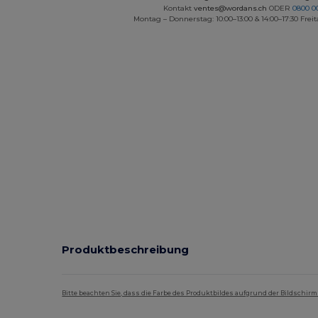
Kontakt
ventes@wordans.ch
ODER
0800 0
Montag – Donnerstag: 10:00–13:00 & 14:00–17:30 Freit
Produktbeschreibung
Bitte beachten Sie, dass die Farbe des Produktbildes aufgrund der Bildschir