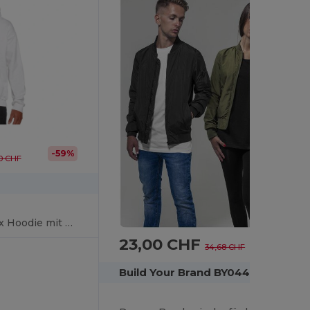
-59%
0 CHF
Komfortabler Unisex Hoodie mit DryBlend Technologie
23,00 CHF
-34%
34,68 CHF
Build Your Brand BY044