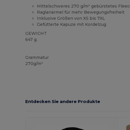
Mittelschweres 270 g/m² gebürstetes Fleec
Raglanärmel für mehr Bewegungsfreiheit
Inklusive Größen von XS bis 7XL
Gefütterte Kapuze mit Kordelzug
GEWICHT
647 g.
Anpassbar
Grammatur
270g/m²
Entdecken Sie andere Produkte
Jetzt
Konfigurieren!