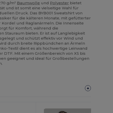
270 g/m²
Baumwolle
und
Polyester
bietet
 und ist somit eine vielseitige Wahl für
iduellen Druck. Das BYB001 Sweatshirt von
assiker für die kälteren Monate, mit gefütterter
r Kordel und Raglanärmeln. Die Innenseite
rgt für Komfort, während die
 Stauraum bieten. Er ist auf Langlebigkeit
gelegt und schützt effektiv vor Wind und
h wird durch breite Rippbündchen an Ärmeln
anko-Textil dient es als hochwertige Leinwand
der DTF. Mit einem Größenbereich von XS bis
typen geeignet und ideal für Großbestellungen
n.