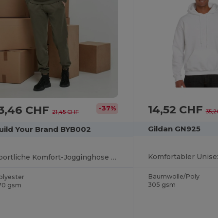
14,52 CHF
13,46 CHF
-37%
35,2
21,45 CHF
Gildan GN925
uild Your Brand BYB002
Sportliche Komfort-Jogginghose für Fitness und Laufen
Baumwolle/Poly
olyester
305 gsm
70 gsm