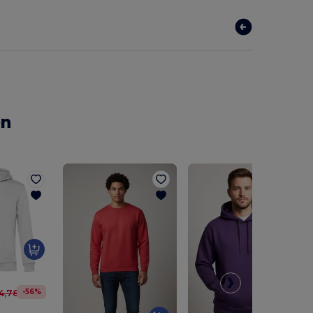
en
-56%
4,78 CHF