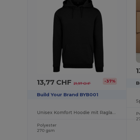
13,77 CHF
-37%
B
21,97 CHF
Build Your Brand BYB001
Unisex Komfort Hoodie mit Raglanärmeln
P
2
Polyester
270 gsm