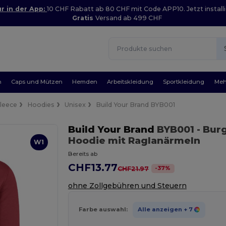
r in der App:
10 CHF Rabatt ab 80 CHF mit Code APP10. Jetzt installi
Gratis
Versand ab 499 CHF
n
Caps und Mützen
Hemden
Arbeitskleidung
Sportkleidung
Meh
Fleece
Hoodies
Unisex
Build Your Brand BYB001
Build Your Brand
BYB001
- Bur
Hoodie mit Raglanärmeln
W1
Bereits ab
CHF13.77
-
37
%
CHF21.97
ohne Zollgebühren und Steuern
Farbe auswahl:
Alle anzeigen
+ 7