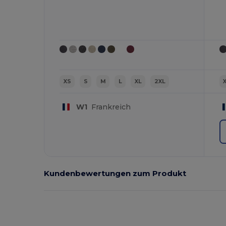
XS
S
M
L
XL
2XL
W1
Frankreich
Kundenbewertungen zum Produkt