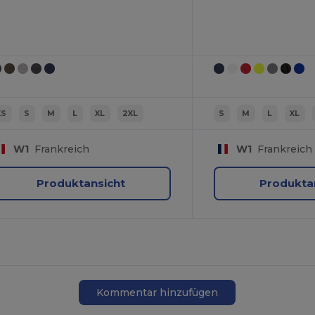
XS
S
M
L
XL
2XL
S
M
L
XL
W1
Frankreich
W1
Frankreich
Produktansicht
Produkta
Kommentar hinzufügen