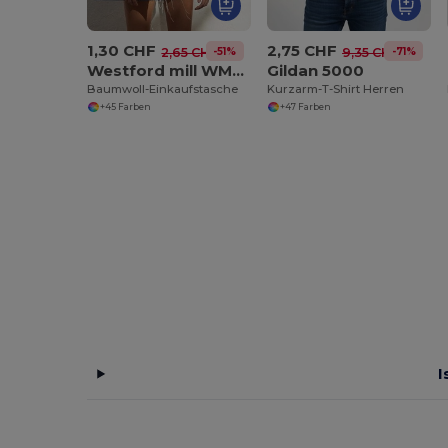
1,30 CHF
2,75 CHF
-51%
-71%
2,65 CHF
9,35 CHF
Westford mill WM101
Gildan 5000
Baumwoll-Einkaufstasche
Kurzarm-T-Shirt Herren
+45 Farben
+47 Farben
I