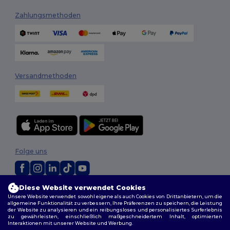
Zahlungsmethoden
Versandmethoden
Folge uns
Diese Website verwendet Cookies
2026. Alle Rechte vorbehalten
Unsere Website verwendet sowohl eigene als auch Cookies von Drittanbietern, um die
Allgemeine Geschäftsbedingungen
|
Personalisierungsrichtlinien
|
allgemeine Funktionalität zu verbessern, Ihre Präferenzen zu speichern, die Leistung
Datenschutzbestimmungen
|
Cookie-Richtlinie
|
Site Map
der Website zu analysieren und ein reibungsloses und personalisiertes Surferlebnis
zu gewährleisten, einschließlich maßgeschneidertem Inhalt, optimierten
Interaktionen mit unserer Website und Werbung.