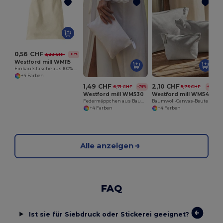
0,56 CHF
3,23 CHF
-83%
Westford mill WM115
Einkaufstasche aus 100% Baumwolle
+4 Farben
1,49 CHF
2,10 CHF
6,71 CHF
5,73 CHF
-78%
-63%
Westford mill WM530
Westford mill WM540
Federmäppchen aus Baumwolle
Baumwoll-Canvas-Beutel
+4 Farben
+4 Farben
Alle anzeigen
FAQ
Ist sie für Siebdruck oder Stickerei geeignet?