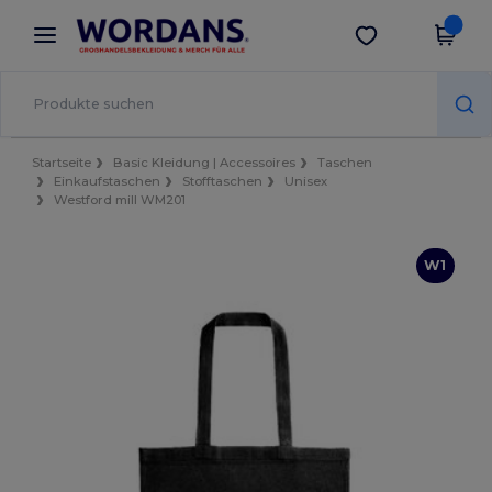
×
Wordans App
App holen
Bessere Preise in der App!
Startseite
Basic Kleidung | Accessoires
Taschen
Einkaufstaschen
Stofftaschen
Unisex
Westford mill WM201
W1