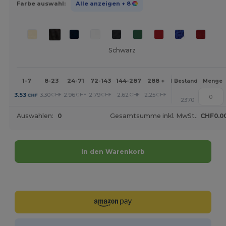
Farbe auswahl:
Alle anzeigen
+ 8
Schwarz
1-7
8-23
24-71
72-143
144-287
288 +
Mehr
Bestand
Menge
+
3.53
3.30
2.96
2.79
2.62
2.25
CHF
CHF
CHF
CHF
CHF
CHF
2370
Auswahlen:
0
Gesamtsumme inkl. MwSt.:
CHF0.0
In den Warenkorb
Jetzt konfigurieren!