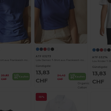
ATF 03273
ATF 03274
Léon Herren T-Shirt aus Frankreich mit Rundhalsausschnitt
Lola Damen T-Shirt aus Frankreich mit Rundhalsausschnitt
Günstigste:
Günstigste:
13,83
13,83
20,83
24,42
Kaufen
Kaufen
CHF
CHF
CHF
CHF
Organic
Cotton
-10%