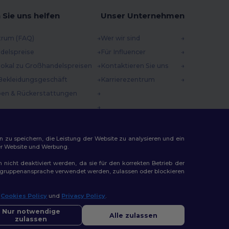
 Sie uns helfen
Unser Unternehmen
trum (FAQ)
Wer wir sind
delspreise
Für Influencer
 lokal zu Großhandelspreisen
Kontaktieren Sie uns
Bekleidungsgeschäft
Karrierezentrum
en & Rückerstattungen
methoden
incodes
n zu speichern, die Leistung der Website zu analysieren und ein
rer Website und Werbung.
n nicht deaktiviert werden, da sie für den korrekten Betrieb der
Zielgruppenansprache verwendet werden, zulassen oder blockieren
r
Cookies Policy
und
Privacy Policy
.
ap
Nur notwendige
Alle zulassen
zulassen