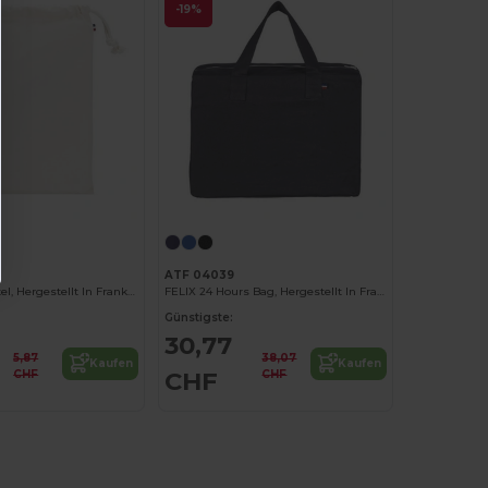
-19%
ATF 04039
GAËL Turnbeutel, Hergestellt In Frankreich
FELIX 24 Hours Bag, Hergestellt In Frankreich
Günstigste:
30,77
5,87
38,07
Kaufen
Kaufen
CHF
CHF
CHF