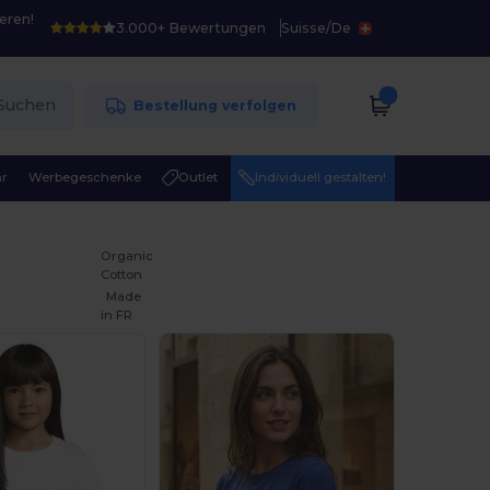
eren!
3.000+ Bewertungen
Suisse
/
De
Suchen
Bestellung verfolgen
r
Werbegeschenke
Outlet
Individuell gestalten!
Organic
Cotton
Made
in
FR