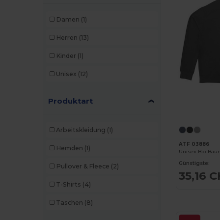
Damen
(1)
Herren
(13)
Kinder
(1)
Unisex
(12)
Produktart
Arbeitskleidung
(1)
ATF 03886
Hemden
(1)
Unisex Bio-Baum
Günstigste:
Pullover & Fleece
(2)
35,16 
T-Shirts
(4)
Taschen
(8)