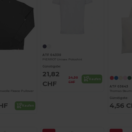
ATF 04330
PIERROT Unisex Poloshirt
Günstigste:
21,82
24,30
Kaufen
CHF
CHF
ATF 03643
wolle Fleece Pullover
Thomas Baumw
Günstigste:
CHF
4,56 
Kaufen