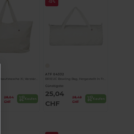
-12%
ATF 04332
TRISTAN XL Einkaufstasche Xl, Verstärkt, Hergestellt In Frankreich
BRIEUC Bowling Bag, Hergestellt In Frankreich
Günstigste:
25,04
28,04
28,49
Kaufen
Kaufen
CHF
CHF
CHF