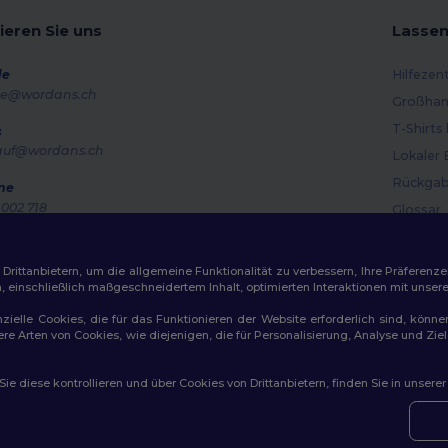
ieren Sie uns
Lassen
de
Hilfezen
e@wordans.ch
Großhan
T-Shirts
s
auf@wordans.ch
Lokaler 
Rückgab
ne
002 718
Glossar
g – Donnerstag: 10:00–13:00 & 14:00–17:30 Freitag: 10:00–14:00
Versand
ragsverfolgung
Gutsche
ittanbietern, um die allgemeine Funktionalität zu verbessern, Ihre Präferenze
n, einschließlich maßgeschneidertem Inhalt, optimierten Interaktionen mit unse
zielle Cookies, die für das Funktionieren der Website erforderlich sind, könne
dere Arten von Cookies, wie diejenigen, die für Personalisierung, Analyse und 
e diese kontrollieren und über Cookies von Drittanbietern, finden Sie in unsere
ichtlinien
|
Datenschutzbestimmungen
|
Cookie-Richtlinie
|
Site M