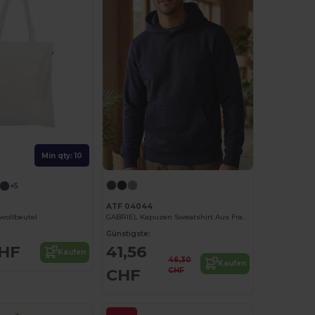
Min qty: 10
+5
ATF 04044
GABRIEL Kapuzen Sweatshirt Aus Französischer Herstellung
ollbeutel
Günstigste:
41,56
CHF
Kaufen
46,30
Kaufen
CHF
CHF