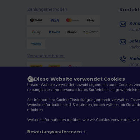
NewGen
(19)
Kontakt
Zahlungsmethoden
Paredes
(19)
Kun
Parks
(1)
kund
Pen Duick
(136)
Sale
verk
Produkt JACK & JONES
(10)
Versandmethoden
Hotli
Promodoro
(27)
0800 
Monta
Quadra
(114)
Diese Website verwendet Cookies
Auft
Regatta
(99)
Unsere Website verwendet sowohl eigene als auch Cookies von Dr
reibungsloses und personalisiertes Surferlebnis zu gewährleiste
Result
(321)
Sie können Ihre Cookie-Einstellungen jederzeit verwalten. Essen
Website erforderlich sind. Sie können jedoch wählen, ob Sie an
Result Core
(11)
möchten.
Result Headwear
(1)
2026. Alle Rechte vorbehalten
Weitere Informationen darüber, wie wir Cookies verwenden, wie Si
Allgemeine Geschäftsbedingungen
|
Personalisierungsr
Result Safe-Guard
(7)
Bewertungspräferenzen