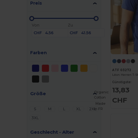
Preis
Von
Zu
CHF
CHF
Farben
ATF 03272
Günstigste:
13,83
Organic
Größe
Cotton
CHF
Made
S
M
L
XL
2XL
in
FR
3XL
Geschlecht - Alter