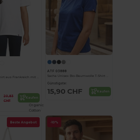
ATF 03888
Sacha Unisex Bio-Baumwolle T-Shirt mit Rundhals
Lou Kinder T-Shirt aus Frankreich mit Rundhalsausschnitt
Günstigste:
15,90 CHF
Kaufen
20,83
Kaufen
CHF
Organic
Cotton
Beste Angebot
-10%