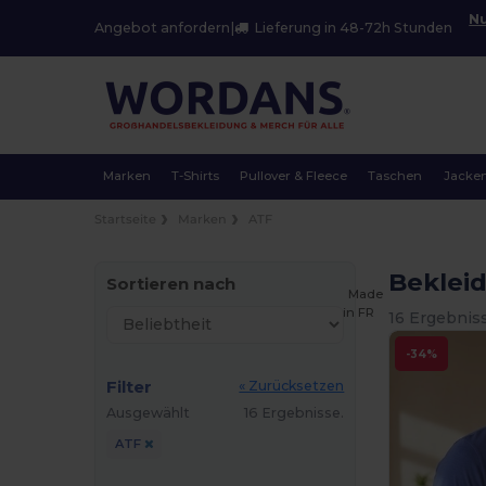
Nu
Angebot anfordern
|
Lieferung in 48-72h Stunden
Marken
T-Shirts
Pullover & Fleece
Taschen
Jacke
Startseite
Marken
ATF
Beklei
Sortieren nach
Made
in
FR
16 Ergebnis
-34%
Filter
« Zurücksetzen
Ausgewählt
16 Ergebnisse.
ATF