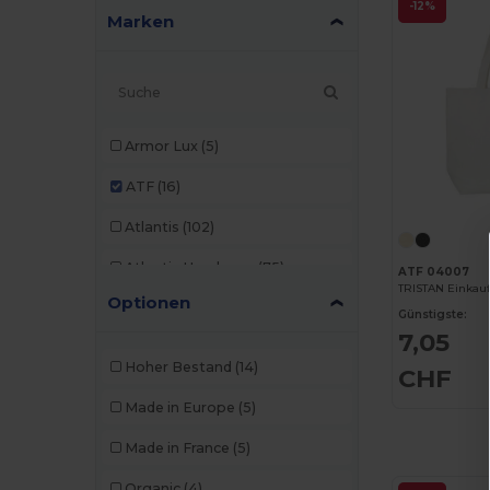
-12%
Marken
Armor Lux
(5)
ATF
(16)
Atlantis
(102)
Atlantis Headwear
(75)
ATF 04007
Optionen
AWDis
(40)
Günstigste:
7,05
AWDis Just Hoods
(24)
Hoher Bestand
(14)
CHF
AWDis So Denim
(10)
Made in Europe
(5)
B&C
(209)
Made in France
(5)
B&C DNM
(1)
Organic
(4)