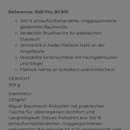
Reference: Skill Pro, BC815
100 % einlaufvorbehandelte, ringgesponnene,
gekämmte Baumwolle
Verdeckte Brusttasche für praktischen
Stauraum
Verstärkte 4-Nadel-Flatlock-Naht an der
Knopfleiste
Verstärkte Seitenschlitze mit Fischgrätmuster
und Riegel
Flatlock-Nähte an Schultern und Armlöchern
GEWICHT
359 g.
Grammatur
230g/m²
Piqué-Baumwoll-Poloshirt mit praktischer
Tasche für überlegenen Komfort und
Langlebigkeit. Dieses Poloshirt aus 100 %
einlaufvorbehandelter, ringgesponnener,
gekämmter
Baumwolle
ist auf Langlebigkeit und