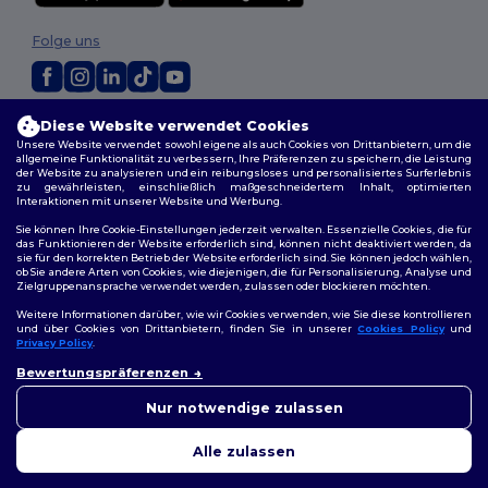
Folge uns
2026. Alle Rechte vorbehalten
Diese Website verwendet Cookies
Unsere Website verwendet sowohl eigene als auch Cookies von Drittanbietern, um die
Allgemeine Geschäftsbedingungen
|
Personalisierungsrichtlinien
|
allgemeine Funktionalität zu verbessern, Ihre Präferenzen zu speichern, die Leistung
Datenschutzbestimmungen
|
Cookie-Richtlinie
|
Site Map
der Website zu analysieren und ein reibungsloses und personalisiertes Surferlebnis
zu gewährleisten, einschließlich maßgeschneidertem Inhalt, optimierten
Interaktionen mit unserer Website und Werbung.
Sie können Ihre Cookie-Einstellungen jederzeit verwalten. Essenzielle Cookies, die für
das Funktionieren der Website erforderlich sind, können nicht deaktiviert werden, da
sie für den korrekten Betrieb der Website erforderlich sind. Sie können jedoch wählen,
ob Sie andere Arten von Cookies, wie diejenigen, die für Personalisierung, Analyse und
Zielgruppenansprache verwendet werden, zulassen oder blockieren möchten.
Weitere Informationen darüber, wie wir Cookies verwenden, wie Sie diese kontrollieren
und über Cookies von Drittanbietern, finden Sie in unserer
Cookies Policy
und
Privacy Policy
.
Bewertungspräferenzen
Nur notwendige zulassen
Alle zulassen