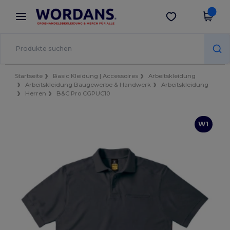
×
Wordans App
App holen
Bessere Preise in der App!
Startseite
Basic Kleidung | Accessoires
Arbeitskleidung
Arbeitskleidung Baugewerbe & Handwerk
Arbeitskleidung
Herren
B&C Pro CGPUC10
W1