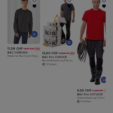
11,38 CHF
19,57 CHF
-42%
B&C CGWUI20
15,60 CHF
23,59 CHF
-34%
Moderner Baumwoll-Polyester Pullover Set
B&C Pro CGPUC11
Berufsbekleidung Polo mit Brusttasche PUC11
+3 Farben
9,50 CHF
14,68 CHF
-35%
B&C Pro CGTUC01
Arbeitskleidung T-Shirt TUC01
+5 Farben