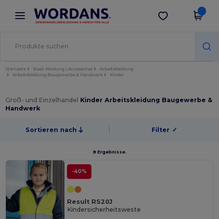
×
Wordans App
App holen
Bessere Preise in der App!
Startseite
Basic Kleidung | Accessoires
Arbeitskleidung
Arbeitskleidung Baugewerbe & Handwerk
Kinder
Groß- und Einzelhandel
Kinder Arbeitskleidung Baugewerbe &
Handwerk
Sortieren nach
Filter
✓
8 Ergebnisse.
-40%
Result RS20J
Kindersicherheitsweste