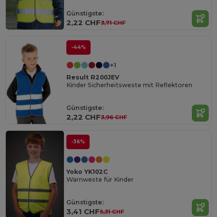
Günstigste:
2,22 CHF
3,71 CHF
-44%
+1
Result R200JEV
Kinder Sicherheitsweste mit Reflektoren
Günstigste:
2,22 CHF
3,96 CHF
-36%
Yoko YK102C
Warnweste für Kinder
Günstigste:
3,41 CHF
5,31 CHF