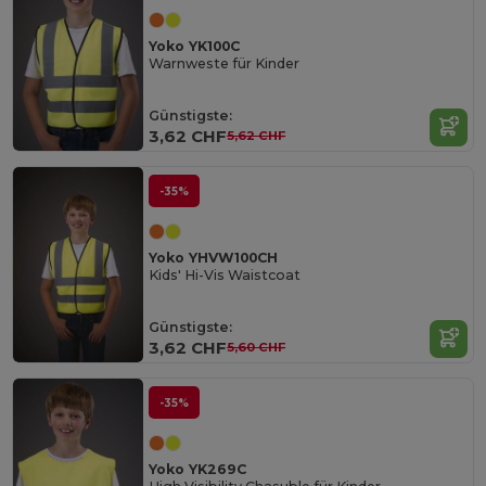
Yoko YK100C
Warnweste für Kinder
Günstigste:
3,62 CHF
5,62 CHF
-35%
Yoko YHVW100CH
Kids' Hi-Vis Waistcoat
Günstigste:
3,62 CHF
5,60 CHF
-35%
Yoko YK269C