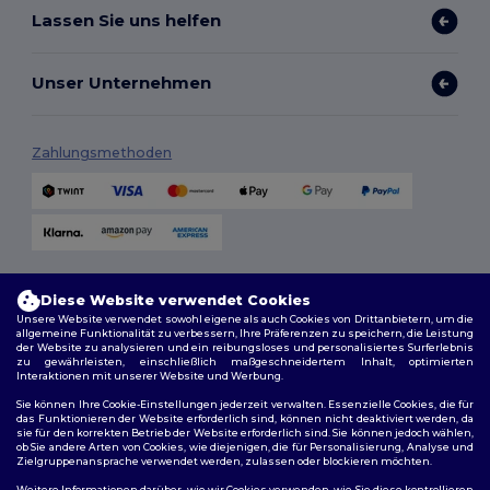
Lassen Sie uns helfen
Unser Unternehmen
Zahlungsmethoden
Versandmethoden
Diese Website verwendet Cookies
Unsere Website verwendet sowohl eigene als auch Cookies von Drittanbietern, um die
allgemeine Funktionalität zu verbessern, Ihre Präferenzen zu speichern, die Leistung
der Website zu analysieren und ein reibungsloses und personalisiertes Surferlebnis
zu gewährleisten, einschließlich maßgeschneidertem Inhalt, optimierten
Interaktionen mit unserer Website und Werbung.
Sie können Ihre Cookie-Einstellungen jederzeit verwalten. Essenzielle Cookies, die für
das Funktionieren der Website erforderlich sind, können nicht deaktiviert werden, da
sie für den korrekten Betrieb der Website erforderlich sind. Sie können jedoch wählen,
Folge uns
ob Sie andere Arten von Cookies, wie diejenigen, die für Personalisierung, Analyse und
Zielgruppenansprache verwendet werden, zulassen oder blockieren möchten.
Weitere Informationen darüber, wie wir Cookies verwenden, wie Sie diese kontrollieren