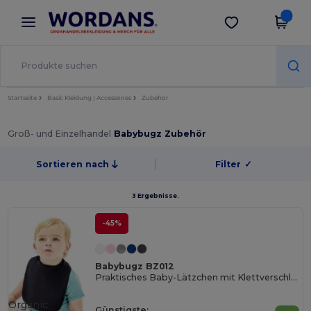
×
Wordans App
App holen
Bessere Preise in der App!
Startseite
Basic Kleidung | Accessoires
Zubehör
Groß- und Einzelhandel
Babybugz Zubehör
Sortieren nach
Filter
✓
3 Ergebnisse.
-45%
Babybugz BZ012
Praktisches Baby-Lätzchen mit Klettverschluss
Organic
Günstigste: