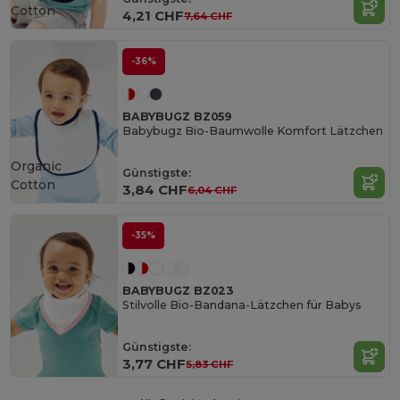
Cotton
4,21 CHF
7,64 CHF
-36%
BABYBUGZ BZ059
Babybugz Bio-Baumwolle Komfort Lätzchen
Organic
Günstigste:
Cotton
3,84 CHF
6,04 CHF
-35%
BABYBUGZ BZ023
Stilvolle Bio-Bandana-Lätzchen für Babys
Günstigste:
3,77 CHF
5,83 CHF