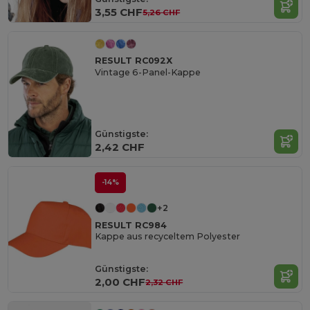
3,55 CHF
5,26 CHF
RESULT RC092X
Vintage 6-Panel-Kappe
Günstigste:
2,42 CHF
-14%
+2
RESULT RC984
Kappe aus recyceltem Polyester
Günstigste:
2,00 CHF
2,32 CHF