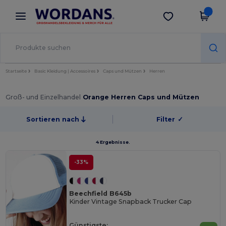
×
Wordans App
App holen
Bessere Preise in der App!
Startseite
Basic Kleidung | Accessoires
Caps und Mützen
Herren
Groß- und Einzelhandel
Orange Herren Caps und Mützen
Sortieren nach
Filter
✓
4 Ergebnisse.
-33%
Beechfield B645b
Kinder Vintage Snapback Trucker Cap
Günstigste: