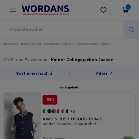
×
Wordans App
App holen
Bessere Preise in der App!
Startseite
Basic Kleidung | Accessoires
Jacken
Collegejacken
Kinder
Groß- und Einzelhandel
Kinder Collegejacken Jacken
Sortieren nach
Filter
✓
ein Ergebnis.
-38%
+5
AWDIS JUST HOODS JH043J
Kinder Baseball-Sweatshirt
Günstigste: