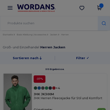
×
Wordans App
App holen
Bessere Preise in der App!
Startseite
Basic Kleidung | Accessoires
Jacken
Herren
Groß- und Einzelhandel
Herren Jacken
Sortieren nach
Filter
✓
513 Ergebnisse.
-37%
+4
JHK JK300M
JHK Herren Fleecejacke für Stil und Komfort
Günstigste: