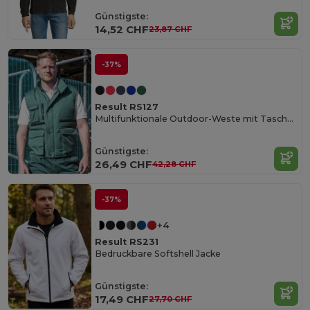
Günstigste:
14,52 CHF
23,87 CHF
-37%
Result RS127
Multifunktionale Outdoor-Weste mit Taschen
Günstigste:
26,49 CHF
42,28 CHF
-37%
+4
Result RS231
Bedruckbare Softshell Jacke
Günstigste:
17,49 CHF
27,70 CHF