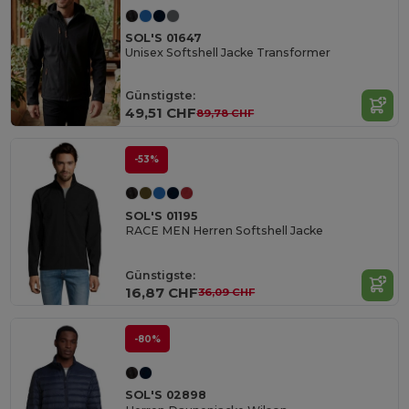
SOL'S 01647
Unisex Softshell Jacke Transformer
Günstigste:
49,51 CHF
89,78 CHF
-53%
SOL'S 01195
RACE MEN Herren Softshell Jacke
Günstigste:
16,87 CHF
36,09 CHF
-80%
SOL'S 02898