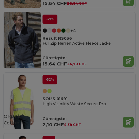
15,64 CHF
28,84 CHF
-37%
+4
Result RS036
Full Zip Herren Active Fleece Jacke
Günstigste:
15,64 CHF
24,79 CHF
-52%
SOL'S 01691
High Visibility Weste Secure Pro
Organic
Günstigste:
Cotton
2,10 CHF
4,38 CHF