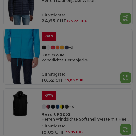
Herren Daunenjacke Wilson
Günstigste:
24,65 CHF
123,72 CHF
-30%
+5
B&C CGSIR
Winddichte Herrenjacke
Günstigste:
10,52 CHF
15,00 CHF
-37%
+4
Result RS232
Herren Winddichte Softshell Weste mit Fleece
Günstigste:
15,05 CHF
23,85 CHF