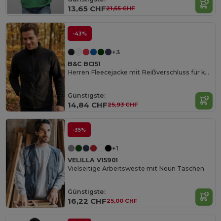
13,65 CHF
21,55 CHF
-43%
+3
B&C BCI51
Herren Fleecejacke mit Reißverschluss für kalte Tage
Günstigste:
14,84 CHF
25,93 CHF
-35%
+1
VELILLA V15901
Vielseitige Arbeitsweste mit Neun Taschen
Günstigste:
16,22 CHF
25,00 CHF