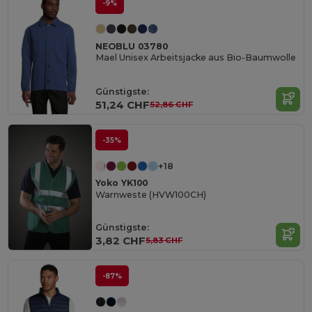
-9%
NEOBLU 03780
Mael Unisex Arbeitsjacke aus Bio-Baumwolle
Günstigste:
51,24 CHF
52,86 CHF
-35%
+18
Yoko YK100
Warnweste (HVW100CH)
Günstigste:
3,82 CHF
5,83 CHF
-87%