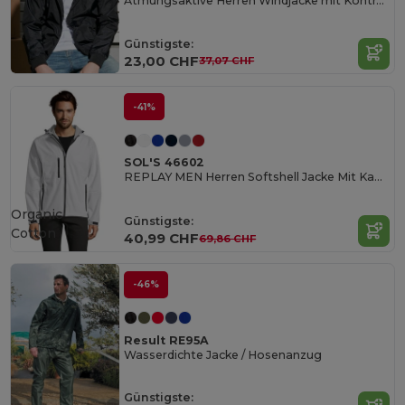
Atmungsaktive Herren Windjacke mit Kontrastdetails
Günstigste:
23,00 CHF
37,07 CHF
-41%
SOL'S 46602
REPLAY MEN Herren Softshell Jacke Mit Kapuze
Organic
Günstigste:
Cotton
40,99 CHF
69,86 CHF
-46%
Result RE95A
Wasserdichte Jacke / Hosenanzug
Günstigste: