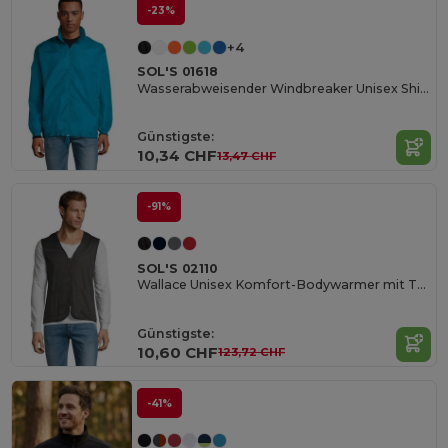
-23%
+4
SOL'S 01618
Wasserabweisender Windbreaker Unisex Shift
Günstigste:
10,34 CHF
13,47 CHF
-91%
SOL'S 02110
Wallace Unisex Komfort-Bodywarmer mit Taschen
Günstigste:
10,60 CHF
123,72 CHF
-41%