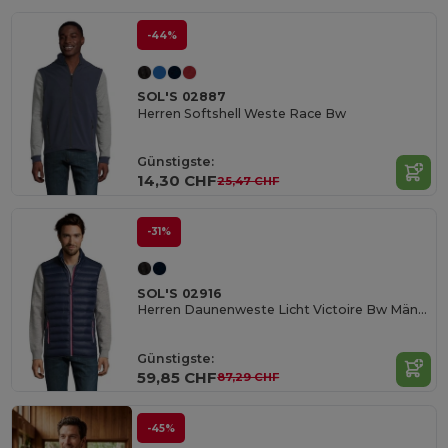
-44%
SOL'S 02887
Herren Softshell Weste Race Bw
Günstigste:
14,30 CHF
25,47 CHF
-31%
SOL'S 02916
Herren Daunenweste Licht Victoire Bw Männer
Günstigste:
59,85 CHF
87,29 CHF
-45%