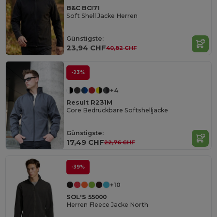
B&C BCI71
Soft Shell Jacke Herren
Günstigste:
23,94 CHF
40,82 CHF
-23%
+4
Result R231M
Core Bedruckbare Softshelljacke
Günstigste:
17,49 CHF
22,76 CHF
-39%
+10
SOL'S 55000
Herren Fleece Jacke North