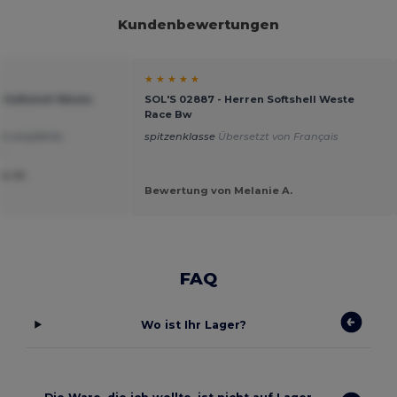
Kundenbewertungen
★ ★ ★ ★ ★
 Softshell Weste
SOL'S 02887 - Herren Softshell Weste
Race Bw
ch empfehle .
spitzenklasse
Übersetzt von Français
s
ie W.
Bewertung von Melanie A.
FAQ
Wo ist Ihr Lager?