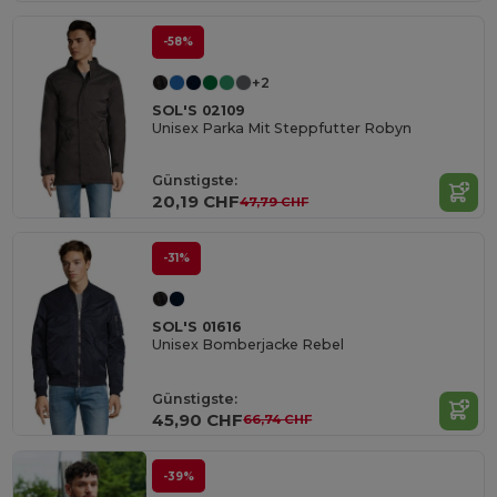
-58%
+2
SOL'S 02109
Unisex Parka Mit Steppfutter Robyn
Günstigste:
20,19 CHF
47,79 CHF
-31%
SOL'S 01616
Unisex Bomberjacke Rebel
Günstigste:
45,90 CHF
66,74 CHF
-39%