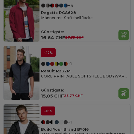
+4
Regatta RGA628
Männer mit Softshell Jacke
Günstigste:
16,64 CHF
27,39 CHF
-42%
+1
Result R232M
CORE PRINTABLE SOFTSHELL BODYWARMER
Günstigste:
15,05 CHF
25,77 CHF
-38%
+1
Build Your Brand BY016