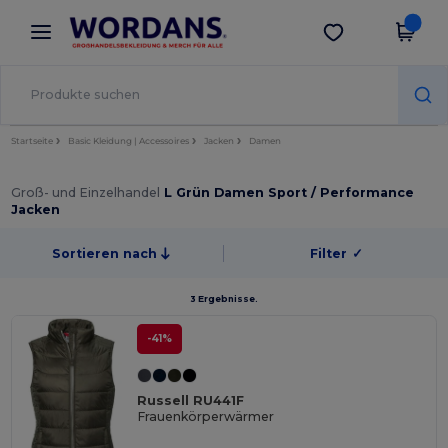
×
Wordans App
App holen
Bessere Preise in der App!
Startseite
Basic Kleidung | Accessoires
Jacken
Damen
Groß- und Einzelhandel
L Grün Damen Sport / Performance
Jacken
Sortieren nach
Filter
✓
3 Ergebnisse.
-41%
Russell RU441F
Frauenkörperwärmer