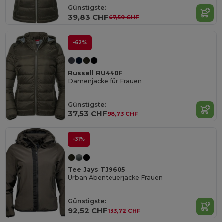
Günstigste:
39,83 CHF
67,59 CHF
-62%
Russell RU440F
Damenjacke für Frauen
Günstigste:
37,53 CHF
98,73 CHF
-31%
Tee Jays TJ9605
Urban Abenteuerjacke Frauen
Günstigste:
92,52 CHF
133,72 CHF