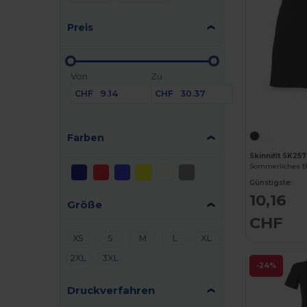
Preis
Von
Zu
CHF
CHF
Farben
Skinnifit SK257
Günstigste:
10,16
Größe
CHF
XS
S
M
L
XL
2XL
3XL
-24%
Druckverfahren