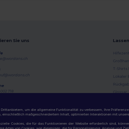
ieren Sie uns
Lassen
de
Hilfezen
e@wordans.ch
Großhan
T-Shirts
s
auf@wordans.ch
Lokaler 
Rückgab
ne
002 718
Glossar
g – Donnerstag: 10:00–13:00 & 14:00–17:30 Freitag: 10:00–14:00
Versand
ragsverfolgung
Gutsche
ittanbietern, um die allgemeine Funktionalität zu verbessern, Ihre Präferenze
n, einschließlich maßgeschneidertem Inhalt, optimierten Interaktionen mit unse
zielle Cookies, die für das Funktionieren der Website erforderlich sind, könne
dere Arten von Cookies, wie diejenigen, die für Personalisierung, Analyse und 