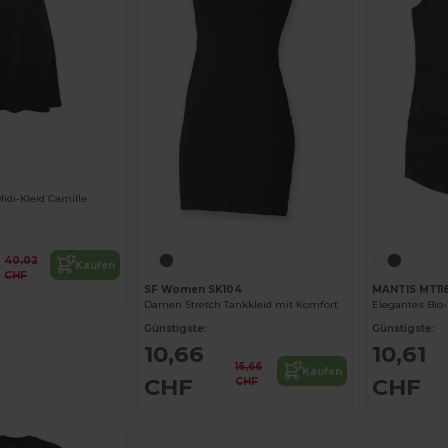
idi-Kleid Camille
40,02
Kaufen
CHF
SF Women SK104
MANTIS MT11
Damen Stretch Tankkleid mit Komfort
Günstigste:
Günstigste:
10,66
10,61
16,66
Kaufen
CHF
CHF
CHF