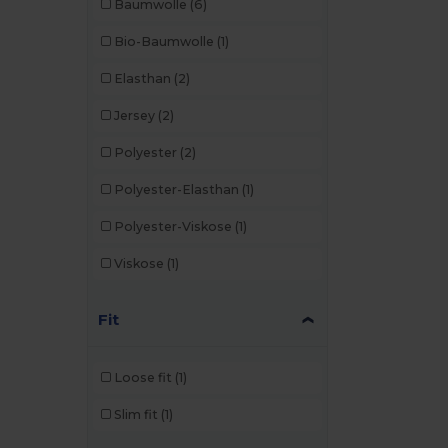
Baumwolle
(6)
Bio-Baumwolle
(1)
Elasthan
(2)
Jersey
(2)
Polyester
(2)
Polyester-Elasthan
(1)
Polyester-Viskose
(1)
Viskose
(1)
Fit
Loose fit
(1)
Slim fit
(1)