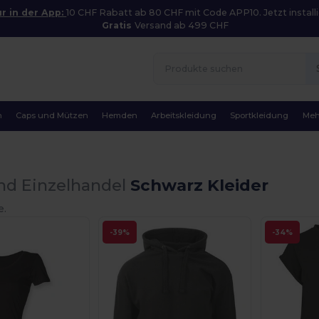
r in der App:
10 CHF Rabatt ab 80 CHF mit Code APP10. Jetzt installi
Gratis
Versand ab 499 CHF
n
Caps und Mützen
Hemden
Arbeitskleidung
Sportkleidung
Meh
nd Einzelhandel
Schwarz Kleider
e.
-39%
-34%