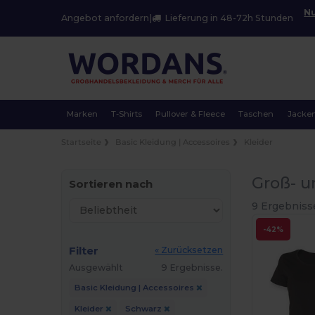
Nu
Angebot anfordern
|
Lieferung in 48-72h Stunden
Marken
T-Shirts
Pullover & Fleece
Taschen
Jacke
Startseite
Basic Kleidung | Accessoires
Kleider
Groß- u
Sortieren nach
9 Ergebniss
-42%
Filter
« Zurücksetzen
Ausgewählt
9 Ergebnisse.
Basic Kleidung | Accessoires
Kleider
Schwarz