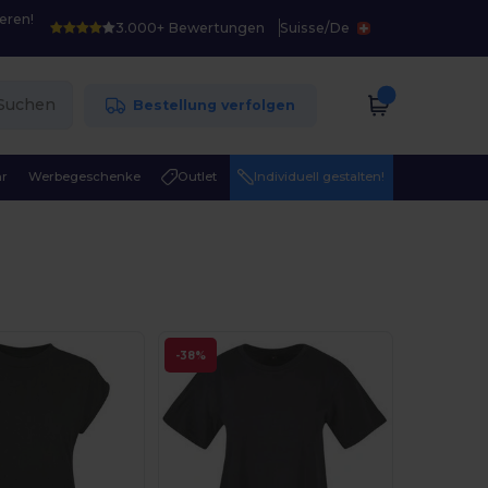
eren!
3.000+ Bewertungen
Suisse
/
De
Suchen
Bestellung verfolgen
r
Werbegeschenke
Outlet
Individuell gestalten!
-38%