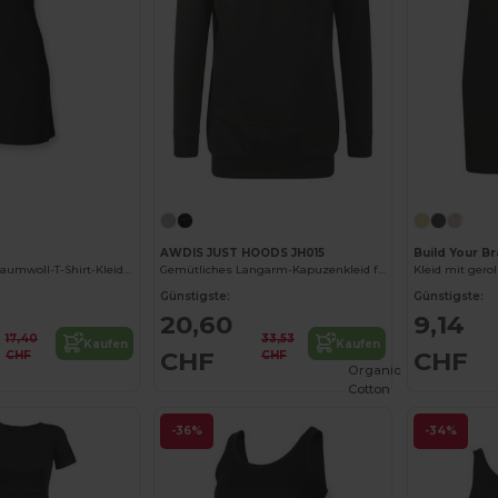
AWDIS JUST HOODS JH015
Build Your Br
Sommerliches Baumwoll-T-Shirt-Kleid für Urlaub
Gemütliches Langarm-Kapuzenkleid für den Übergang
Kleid mit gero
Günstigste:
Günstigste:
20,60
9,14
17,40
33,53
Kaufen
Kaufen
CHF
CHF
CHF
CHF
Organic
Cotton
-36%
-34%