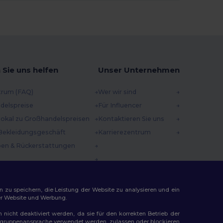
 Sie uns helfen
Unser Unternehmen
trum (FAQ)
Wer wir sind
delspreise
Für Influencer
 lokal zu Großhandelspreisen
Kontaktieren Sie uns
Bekleidungsgeschäft
Karrierezentrum
en & Rückerstattungen
methoden
incodes
n zu speichern, die Leistung der Website zu analysieren und ein
rer Website und Werbung.
n nicht deaktiviert werden, da sie für den korrekten Betrieb der
Zielgruppenansprache verwendet werden, zulassen oder blockieren