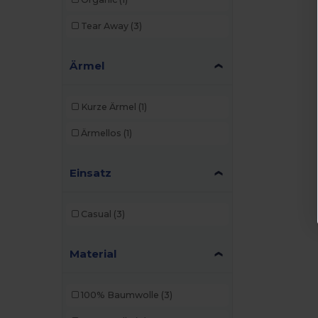
Tear Away
(3)
Ärmel
Kurze Ärmel
(1)
Ärmellos
(1)
Einsatz
Casual
(3)
Material
100% Baumwolle
(3)