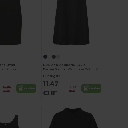
and BY101
BUILD YOUR BRAND BY214
llten Ärmeln
Damen Sportlich-Feminines T-Shirt Kleid
Günstigste:
11,47
13,86
18,43
Kaufen
Kaufen
CHF
CHF
CHF