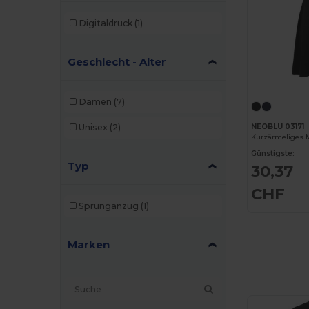
Digitaldruck
(1)
Geschlecht - Alter
Damen
(7)
Unisex
(2)
NEOBLU 03171
Kurzärmeliges M
Günstigste:
Typ
30,37
CHF
Sprunganzug
(1)
Marken