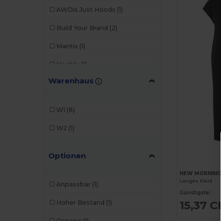
AWDis Just Hoods
(1)
Build Your Brand
(2)
Mantis
(1)
Neoblu
(1)
Warenhaus
NEW MORNING STUDIOS
(2)
SF Women
(1)
W1
(8)
Skinnifit
(1)
W2
(1)
Optionen
NEW MORNING
Langes Kleid
Anpassbar
(1)
Günstigste:
15,37 
Hoher Bestand
(1)
Organic
(1)