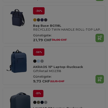
-36%
Bag Base BG118L
RECYCLED TWIN HANDLE ROLL-TOP LAPTOP BACKPACK
Günstigste:
21,79 CHF
34,06 CHF
-56%
AKRAOS 15" Laptop-Rucksack
GiftRetail MO2318
Günstigste:
9,73 CHF
22,15 CHF
-51%