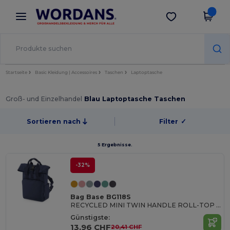
×
Wordans App
App holen
Bessere Preise in der App!
Startseite
Basic Kleidung | Accessoires
Taschen
Laptoptasche
Groß- und Einzelhandel
Blau Laptoptasche Taschen
Sortieren nach
Filter
✓
5 Ergebnisse.
-32%
Bag Base BG118S
RECYCLED MINI TWIN HANDLE ROLL-TOP LAPTOP BACKPACK
Günstigste:
13,96 CHF
20,41 CHF