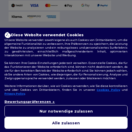
Versandmethoden
Diese Website verwendet Cookies
Unsere Website verwendet sowohl eigene als auch Cookies von Drittanbietern, um die
allgemeine Funktionalität zu verbessern, Ihre Präferenzen zu speichern, die Leistung
der Website zu analysieren und ein reibungsloses und personalisiertes Surferlebnis
zu gewährleisten, einschließlich maßgeschneidertem Inhalt, optimierten
Interaktionen mit unserer Website und Werbung.
Sie können Ihre Cookie-Einstellungen jederzeit verwalten. Essenzielle Cookies, die für
das Funktionieren der Website erforderlich sind, können nicht deaktiviert werden, da
sie für den korrekten Betrieb der Website erforderlich sind. Sie können jedoch wählen,
Folge uns
ob Sie andere Arten von Cookies, wie diejenigen, die für Personalisierung, Analyse und
Zielgruppenansprache verwendet werden, zulassen oder blockieren möchten.
Weitere Informationen darüber, wie wir Cookies verwenden, wie Sie diese kontrollieren
und über Cookies von Drittanbietern, finden Sie in unserer
Cookies Policy
und
Privacy Policy
.
2026. Alle Rechte vorbehalten
👋
Hallo
Bewertungspräferenzen
Allgemeine Geschäftsbedingungen
|
Personalisierungsrichtlinien
|
Wenn Sie Fragen oder
Datenschutzbestimmungen
|
Cookie-Richtlinie
|
Site Map
Bedenken haben, können Sie
Nur notwendige zulassen
uns jederzeit kontaktieren.
Unser Chatbot ist hier, um
Alle zulassen
Ihnen zu helfen.