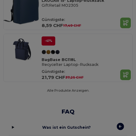
LAUGAR 15" Laptop-Rucksack
GiftRetail MO2305
Günstigste:
8,59 CHF
17,49 CHF
-41%
BagBase BG118L
Recycelter Laptop-Rucksack
Günstigste:
21,79 CHF
37,25 CHF
Alle Produkte Anzeigen.
FAQ
Was ist ein Gutschein?