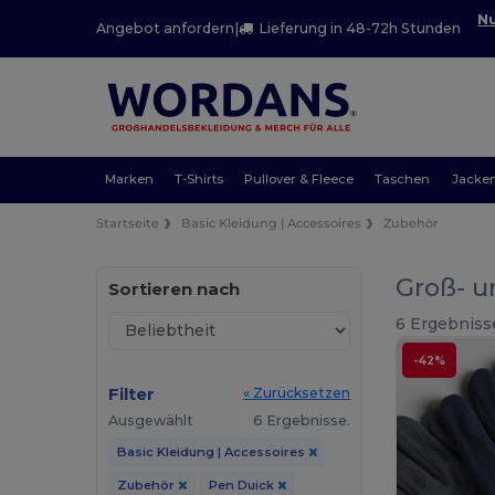
Nu
Angebot anfordern
|
Lieferung in 48-72h Stunden
Marken
T-Shirts
Pullover & Fleece
Taschen
Jacke
Startseite
Basic Kleidung | Accessoires
Zubehör
Groß- u
Sortieren nach
6 Ergebniss
-42%
Filter
« Zurücksetzen
Ausgewählt
6 Ergebnisse.
Basic Kleidung | Accessoires
Zubehör
Pen Duick