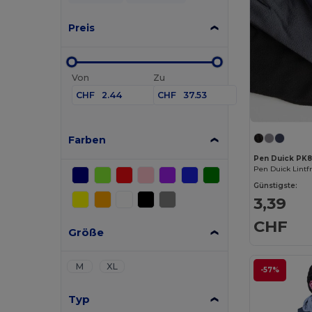
Preis
Von
Zu
CHF
CHF
Farben
Pen Duick PK
Günstigste:
3,39
CHF
Größe
M
XL
-57%
Typ