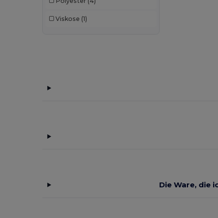
Polyester
(4)
Mumbles
(5)
Viskose
(1)
Neoblu
(4)
Neutral
(3)
Paredes
(2)
Pen Duick
(6)
Quadra
(2)
Result
(12)
Result Winter Essentials
(1)
SOL'S
(12)
The One Towelling
(7)
Die Ware, die i
Towel city
(1)
Velilla
(2)