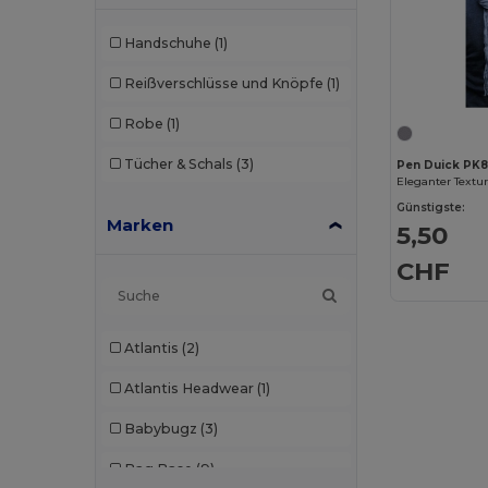
Handschuhe
(1)
Reißverschlüsse und Knöpfe
(1)
Robe
(1)
Tücher & Schals
(3)
Pen Duick PK
Eleganter Textur
Günstigste:
Marken
5,50
CHF
Atlantis
(2)
Atlantis Headwear
(1)
Babybugz
(3)
Bag Base
(9)