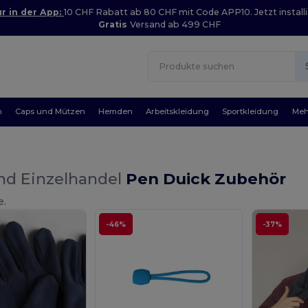
r in der App:
10 CHF Rabatt ab 80 CHF mit Code APP10. Jetzt installi
Gratis
Versand ab 499 CHF
n
Caps und Mützen
Hemden
Arbeitskleidung
Sportkleidung
Meh
nd Einzelhandel
Pen Duick Zubehör
e.
-46%
-37%