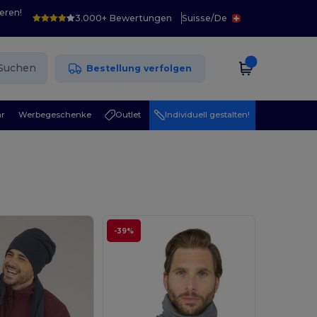
eren!
3.000+ Bewertungen
Suisse
/
De
Suchen
Bestellung verfolgen
r
Werbegeschenke
Outlet
Individuell gestalten!
-39%