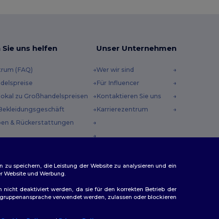
 Sie uns helfen
Unser Unternehmen
trum (FAQ)
Wer wir sind
delspreise
Für Influencer
 lokal zu Großhandelspreisen
Kontaktieren Sie uns
Bekleidungsgeschäft
Karrierezentrum
en & Rückerstattungen
methoden
incodes
n zu speichern, die Leistung der Website zu analysieren und ein
rer Website und Werbung.
n nicht deaktiviert werden, da sie für den korrekten Betrieb der
Zielgruppenansprache verwendet werden, zulassen oder blockieren