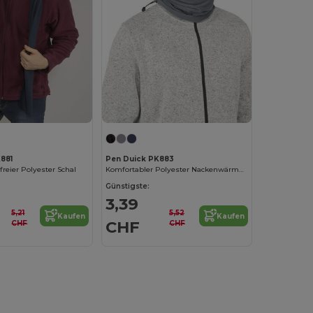
881
Pen Duick PK883
freier Polyester Schal
Komfortabler Polyester Nackenwärmer mit Stopper
Günstigste:
3,39
5,21
5,52
Kaufen
Kaufen
CHF
CHF
CHF