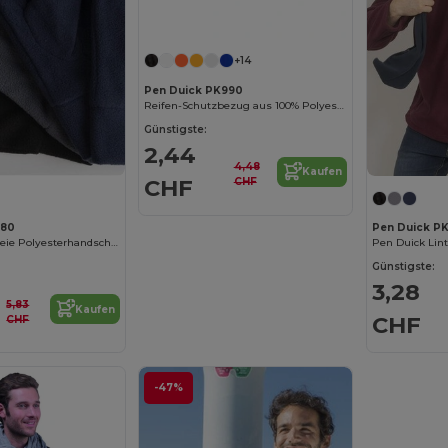
+14
Pen Duick PK990
Reifen-Schutzbezug aus 100% Polyester
Günstigste:
2,44
4,48
Kaufen
CHF
CHF
880
Pen Duick PK
Pen Duick Lintfreie Polyesterhandschuhe
Pen Duick Lint
Günstigste:
3,28
5,83
Kaufen
CHF
CHF
-47%