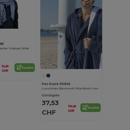
885
ierter Viskose Schal
12,91
Kaufen
CHF
Pen Duick PK845
Luxuriöses Baumwoll-Strandtuch von Pen Duick
Günstigste:
37,53
70,19
Kaufen
CHF
CHF