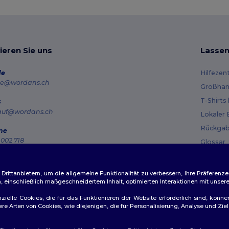
ieren Sie uns
Lassen
de
Hilfezen
e@wordans.ch
Großhan
T-Shirts
s
auf@wordans.ch
Lokaler 
Rückgab
ne
002 718
Glossar
g – Donnerstag: 10:00–13:00 & 14:00–17:30 Freitag: 10:00–14:00
Versand
ragsverfolgung
Gutsche
ittanbietern, um die allgemeine Funktionalität zu verbessern, Ihre Präferenze
n, einschließlich maßgeschneidertem Inhalt, optimierten Interaktionen mit unse
zielle Cookies, die für das Funktionieren der Website erforderlich sind, könne
dere Arten von Cookies, wie diejenigen, die für Personalisierung, Analyse und 