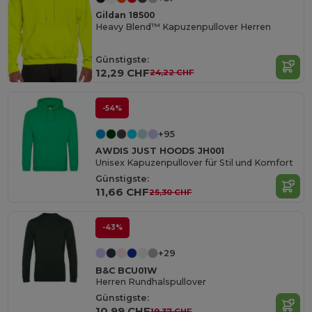
Gildan 18500
Heavy Blend™ Kapuzenpullover Herren
Günstigste:
12,29 CHF
24,22 CHF
-54%
+95
AWDIS JUST HOODS JH001
Unisex Kapuzenpullover für Stil und Komfort
Günstigste:
11,66 CHF
25,30 CHF
-43%
+29
B&C BCU01W
Herren Rundhalspullover
Günstigste:
10,99 CHF
19,37 CHF