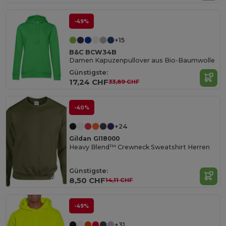
-49%
+15
B&C BCW34B
Damen Kapuzenpullover aus Bio-Baumwolle
Günstigste:
17,24 CHF
33,89 CHF
-40%
+24
Gildan GI18000
Heavy Blend™ Crewneck Sweatshirt Herren
Günstigste:
8,50 CHF
14,11 CHF
-49%
+31