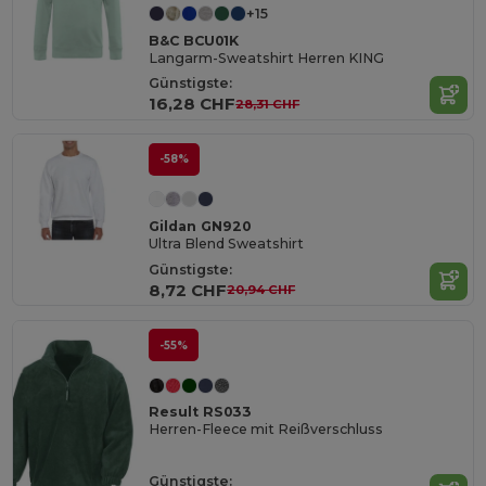
+15
B&C BCU01K
Langarm-Sweatshirt Herren KING
Günstigste:
16,28 CHF
28,31 CHF
-58%
Gildan GN920
Ultra Blend Sweatshirt
Günstigste:
8,72 CHF
20,94 CHF
-55%
Result RS033
Herren-Fleece mit Reißverschluss
Günstigste: