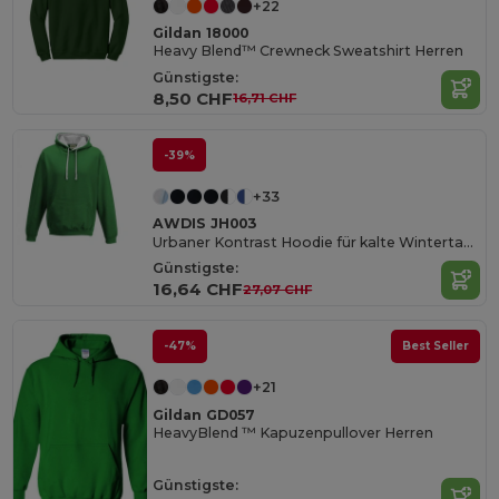
+22
Gildan 18000
Heavy Blend™ Crewneck Sweatshirt Herren
Günstigste:
8,50 CHF
16,71 CHF
-39%
+33
AWDIS JH003
Urbaner Kontrast Hoodie für kalte Wintertage
Günstigste:
16,64 CHF
27,07 CHF
-47%
Best Seller
+21
Gildan GD057
HeavyBlend ™ Kapuzenpullover Herren
Günstigste: