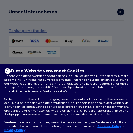
Unser Unternehmen
Zahlungsmethoden
Versandmethoden
Diese Website verwendet Cookies
Unsere Website verwendet sowohl eigene als auch Cookies von Drittanbietern, um die
allgemeine Funktionalität zu verbessern, Ihre Präferenzen zu speichern, die Leistung
der Website zu analysieren und ein reibungsloses und personalisiertes Surferlebnis
zu gewährleisten, einschließlich maßgeschneidertem Inhalt, optimierten
Interaktionen mit unserer Website und Werbung.
Sie können Ihre Cookie-Einstellungen jederzeit verwalten. Essenzielle Cookies, die für
das Funktionieren der Website erforderlich sind, können nicht deaktiviert werden, da
sie für den korrekten Betrieb der Website erforderlich sind. Sie können jedoch wählen,
Folge uns
ob Sie andere Arten von Cookies, wie diejenigen, die für Personalisierung, Analyse und
Zielgruppenansprache verwendet werden, zulassen oder blockieren möchten.
Weitere Informationen darüber, wie wir Cookies verwenden, wie Sie diese kontrollieren
und über Cookies von Drittanbietern, finden Sie in unserer
Cookies Policy
und
Privacy Policy
.
2026. Alle Rechte vorbehalten