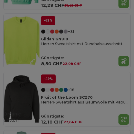
12,29 CHF
31,45 CHF
-62%
+31
Gildan GN910
Herren Sweatshirt mit Rundhalsausschnitt
Günstigste:
8,50 CHF
22,08 CHF
-49%
+18
Fruit of the Loom SC270
Herren-Sweatshirt aus Baumwolle mit Kapuze
Organic
Günstigste:
Cotton
12,10 CHF
23,64 CHF