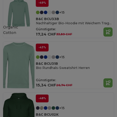
-49%
+15
B&C BCU33B
Nachhaltiger Bio-Hoodie mit Weichem Tragekomfort
Organic
Günstigste:
Cotton
17,24 CHF
33,89 CHF
-43%
+15
B&C BCU31B
Bio Rundhals-Sweatshirt Herren
Günstigste:
15,34 CHF
26,74 CHF
-48%
+15
B&C BCU02K