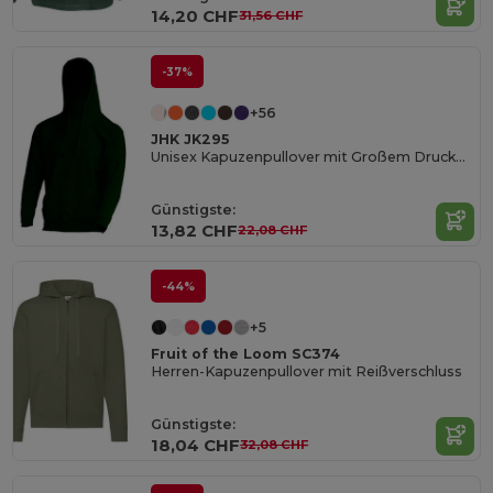
14,20 CHF
31,56 CHF
-37%
+56
JHK JK295
Unisex Kapuzenpullover mit Großem Druckbereich
Günstigste:
13,82 CHF
22,08 CHF
-44%
+5
Fruit of the Loom SC374
Herren-Kapuzenpullover mit Reißverschluss
Günstigste:
18,04 CHF
32,08 CHF