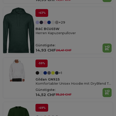
-43%
+29
B&C BCU03W
Herren Kapuzenpullover
Günstigste:
14,93 CHF
26,41 CHF
-59%
+1
Gildan GN925
Komfortabler Unisex Hoodie mit DryBlend Technologie
Günstigste:
14,52 CHF
35,20 CHF
-49%