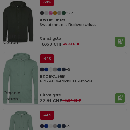
-39%
+27
AWDIS JH050
Sweatshirt mit Reißverschluss
Organic
Günstigste:
Cotton
18,69 CHF
30,41 CHF
-44%
+5
B&C BCU35B
Bio -Reißverschluss -Hoodie
Organic
Günstigste:
Cotton
22,91 CHF
40,84 CHF
-44%
+5