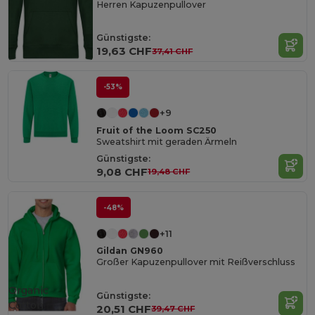
Herren Kapuzenpullover
Günstigste:
19,63 CHF
37,41 CHF
-53%
+9
Fruit of the Loom SC250
Sweatshirt mit geraden Ärmeln
Günstigste:
9,08 CHF
19,48 CHF
-48%
+11
Gildan GN960
Großer Kapuzenpullover mit Reißverschluss
Organic
Günstigste:
Cotton
20,51 CHF
39,47 CHF