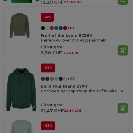
12,29 CHF
23,16 CHF
-41%
+10
Fruit of the Loom SC260
Herren-Pullover mit Raglanärmeln
Günstigste:
9,30 CHF
15,73 CHF
-34%
+27
Build Your Brand BY011
Hochwertiger Kapuzenpullover für kalte Tage
Günstigste:
21,47 CHF
32,39 CHF
-42%