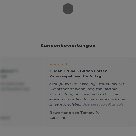
Kundenbewertungen
★ ★ ★ ★ ★
vyBlend ™
Gildan GN940 - Gildan Unisex
rren
Kapuzenpullover für Alltag
nach mehrmals
Sehr gutes Preis-Leistungs-Verhältnis. Das
nd Passform bei
Sweatshirt ist warm, bequem und die
Verarbeitung ist einwandfrei. Der Stoff
eignet sich perfekt für den Textildruck und
ist sehr langlebig.
Übersetzt von Français
Bewertung von Tommy R.
ie H.
Catch Plus