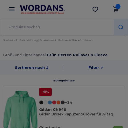
×
Wordans App
App holen
Bessere Preise in der App!
Startseite
Basic Kleidung | Accessoires
Pullover & Fleece
Herren
Groß- und Einzelhandel
Grün Herren Pullover & Fleece
Sortieren nach
Filter
✓
190 Ergebnisse.
-61%
+34
Gildan GN940
Gildan Unisex Kapuzenpullover für Alltag
Günstigste: