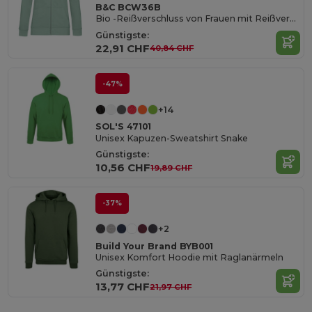
B&C BCW36B
Bio -Reißverschluss von Frauen mit Reißverschluss
Günstigste:
22,91 CHF
40,84 CHF
-47%
+14
SOL'S 47101
Unisex Kapuzen-Sweatshirt Snake
Günstigste:
10,56 CHF
19,89 CHF
-37%
+2
Build Your Brand BYB001
Unisex Komfort Hoodie mit Raglanärmeln
Günstigste:
13,77 CHF
21,97 CHF