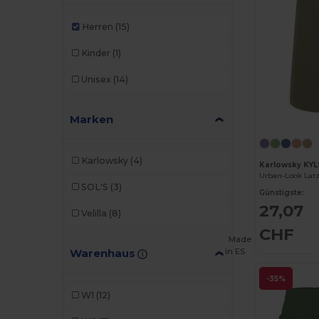
Herren
(15)
Kinder
(1)
Unisex
(14)
Marken
Karlowsky
(4)
Karlowsky KY
SOL'S
(3)
Günstigste:
27,07
Velilla
(8)
CHF
Made
Warenhaus
in
ES
-35%
W1
(12)