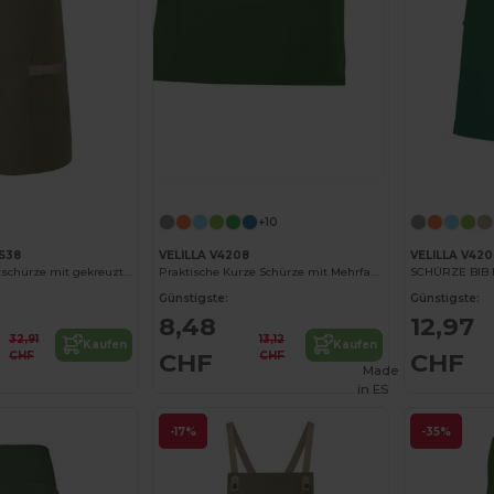
+10
LS38
VELILLA V4208
VELILLA V420
Urban-Look Latzschürze mit gekreuzten Trägern und Tasche
Praktische Kurze Schürze mit Mehrfachfächern
SCHÜRZE BIB 
Günstigste:
Günstigste:
8,48
12,97
32,91
13,12
Kaufen
Kaufen
CHF
CHF
CHF
CHF
Made
in
ES
-17%
-35%