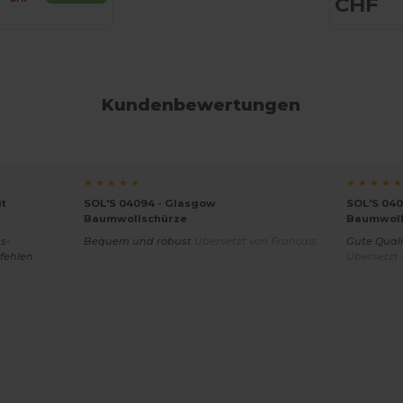
CHF
Kundenbewertungen
★ ★ ★ ★ ★
★ ★ ★ ★ ★
t
SOL'S 04094 - Glasgow
SOL'S 04
Baumwollschürze
Baumwoll
s-
Bequem und robust
Übersetzt von Français
Gute Quali
pfehlen
Übersetzt 