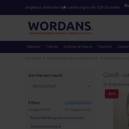
Nu
Angebot anfordern
|
Lieferung in 48-72h Stunden
Marken
T-Shirts
Pullover & Fleece
Taschen
Jacke
Startseite
Basic Kleidung | Accessoires
Arbeitskleidung
Groß- u
Sortieren nach
15 Ergebniss
-83%
Filter
« Zurücksetzen
Ausgewählt
15 Ergebnisse.
Basic Kleidung | Accessoires
Arbeitskleidung