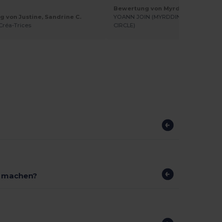
Bewertung von Myrddin C.
 von Justine, Sandrine C.
YOANN JOIN (MYRDDIN&amp;amp;amp
 Créa-Trices
CIRCLE)
r machen?