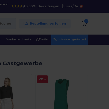
eren!
3.000+ Bewertungen
Suisse
/
De
Suchen
Bestellung verfolgen
r
Werbegeschenke
Outlet
Individuell gestalten!
n Gastgewerbe
-35%