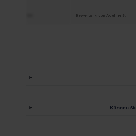
ung von KIEFFER
Bewertung von Adeline S.
Können Sie