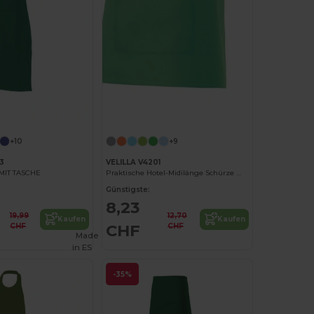
+10
+9
3
VELILLA V4201
MIT TASCHE
Praktische Hotel-Midilänge Schürze mit Tasche
Günstigste:
8,23
19,99
12,70
Kaufen
Kaufen
CHF
CHF
CHF
Made
in
ES
-35%