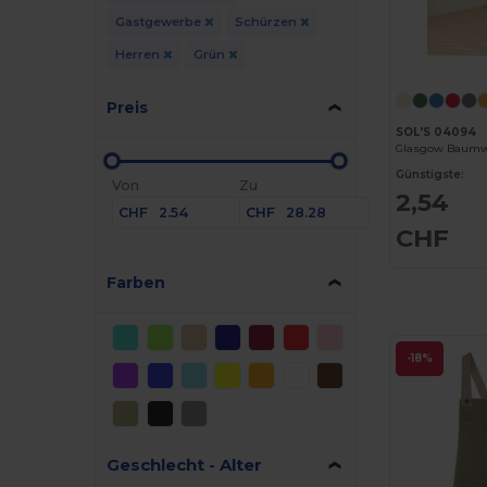
Gastgewerbe
Schürzen
Herren
Grün
Preis
SOL'S 04094
Glasgow Baumw
Günstigste:
Von
Zu
2,54
CHF
CHF
CHF
Farben
-18%
Geschlecht - Alter