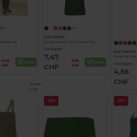
+5
+11
SOL'S 88010
ollschürze
Lange Schürze mit Taschen Gala
Günstigste:
SOL'S 88020
7,47
Kurze Schürze
14,93
11,85
Kaufen
Kaufen
Günstigste:
CHF
CHF
CHF
4,56
CHF
Made
in
ES
-35%
-35%