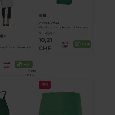
VELILLA V2542
Wendbare Kochschürze mit Taschen für Profis
Günstigste:
+1
10,21
15,73
Kaufen
CHF
CHF
 mit Taschen Greenwich
10,61
Kaufen
CHF
Made
in
ES
-35%