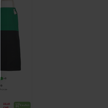
+8
0B
chürze
33,01
Kaufen
CHF