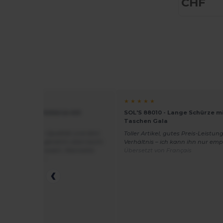
CHF
★ ★
★ ★ ★ ★ ★
88010 - Lange Schürze mit
SOL'S 88010 - Lange Schürze mi
en Gala
Taschen Gala
zufrieden mit der Qualität und dem
Toller Artikel, gutes Preis-Leistung
des Produkts. Angenehm überrascht.
Verhältnis – ich kann ihn nur em
te ist empfehlenswert. Marinette
Übersetzt von Français
zt von Français