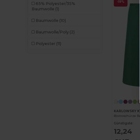
-19%
65% Polyester/35%
Baumwolle
(1)
Baumwolle
(10)
Baumwolle/Poly
(2)
Polyester
(11)
KARLOWSKY K
Bistroschürze B
Günstigste:
12,24