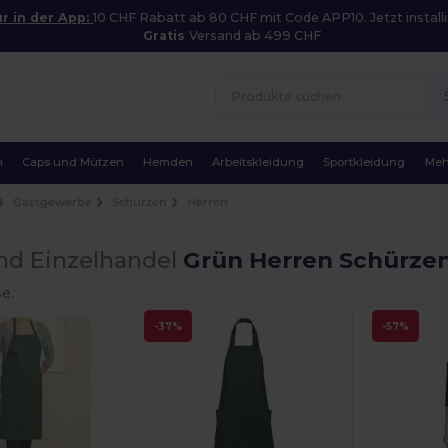
r in der App:
10 CHF Rabatt ab 80 CHF mit Code APP10. Jetzt installi
Gratis
Versand ab 499 CHF
n
Caps und Mützen
Hemden
Arbeitskleidung
Sportkleidung
Meh
Gastgewerbe
Schürzen
Herren
nd Einzelhandel
Grün Herren Schürze
e.
-37%
-57%