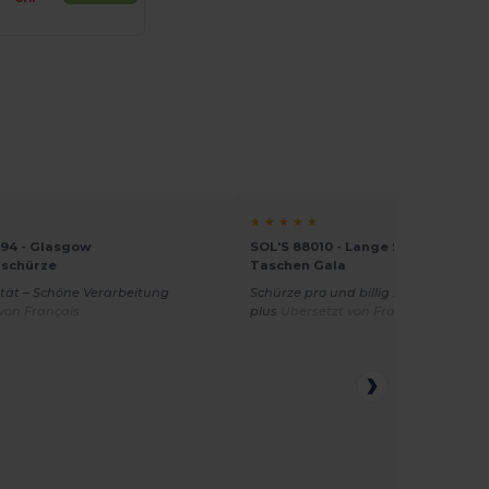
★ ★ ★ ★ ★
094 - Glasgow
SOL'S 88010 - Lange Schürze mit
schürze
Taschen Gala
tät – Schöne Verarbeitung
Schürze pro und billig ... Qualität du
von Français
plus
Übersetzt von Français