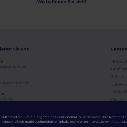
Wo befinden Sie sich?
ieren Sie uns
Lassen
de
Hilfezen
e@wordans.ch
Großhan
T-Shirts
s
auf@wordans.ch
Lokaler 
Rückgab
ne
002 718
Glossar
g – Donnerstag: 10:00–13:00 & 14:00–17:30 Freitag: 10:00–14:00
Versand
ragsverfolgung
Gutsche
ittanbietern, um die allgemeine Funktionalität zu verbessern, Ihre Präferenze
n, einschließlich maßgeschneidertem Inhalt, optimierten Interaktionen mit unse