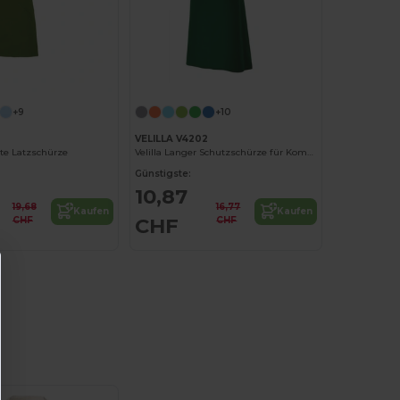
+9
+10
2
VELILLA V4202
te Latzschürze
Velilla Langer Schutzschürze für Komfort
Günstigste:
10,87
19,68
16,77
Kaufen
Kaufen
CHF
CHF
CHF