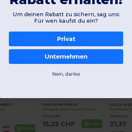
-35%
Um deinen Rabatt zu sichern, sag uns:
Für wen kaufst du ein?
Privat
Unternehmen
Nein, danke
+15
YBBSS1
KARLOWSKY KYBLS9
VELILLA V421
asic
Übergroße Latzschürze mit Tasche
Zweifarbige S
Günstigste:
Günstigste:
15,22 CHF
21,37
Kaufen
15,10
Kaufen
CHF