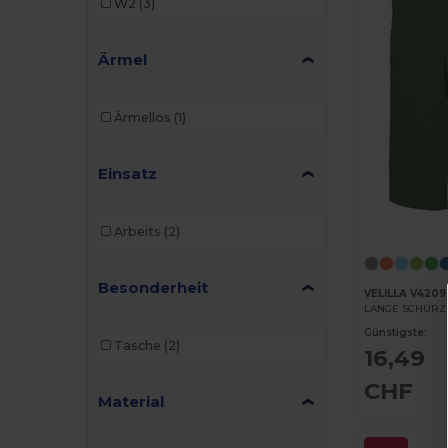
W2
(3)
Ärmel
Ärmellos
(1)
Einsatz
Arbeits
(2)
Besonderheit
VELILLA V4209
Günstigste:
Tasche
(2)
16,49
CHF
Material