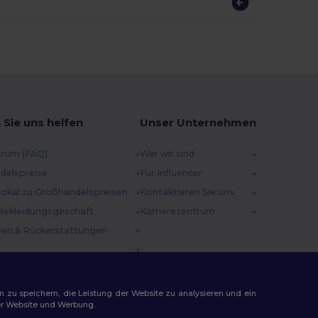
 Sie uns helfen
Unser Unternehmen
trum (FAQ)
Wer wir sind
delspreise
Für Influencer
 lokal zu Großhandelspreisen
Kontaktieren Sie uns
Bekleidungsgeschäft
Karrierezentrum
en & Rückerstattungen
methoden
incodes
n zu speichern, die Leistung der Website zu analysieren und ein
rer Website und Werbung.