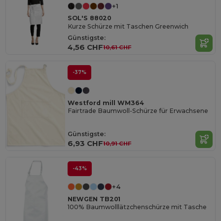
+1
SOL'S 88020
Kurze Schürze mit Taschen Greenwich
Günstigste:
4,56 CHF
10,61 CHF
-37%
Westford mill WM364
Fairtrade Baumwoll-Schürze für Erwachsene
Günstigste:
6,93 CHF
10,91 CHF
-43%
+4
NEWGEN TB201
100% Baumwolllätzchenschürze mit Tasche