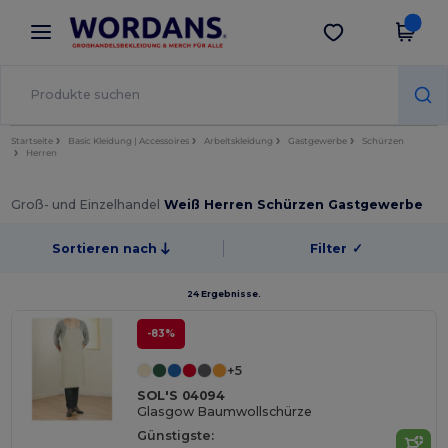
×
Wordans App
App holen
Bessere Preise in der App!
Startseite
Basic Kleidung | Accessoires
Arbeitskleidung
Gastgewerbe
Schürzen
Herren
Groß- und Einzelhandel
Weiß Herren Schürzen Gastgewerbe
Sortieren nach
Filter
✓
24 Ergebnisse.
-83%
+5
SOL'S 04094
Glasgow Baumwollschürze
Günstigste: