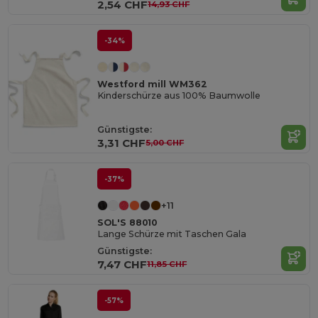
2,54 CHF
14,93 CHF
-34%
Westford mill WM362
Kinderschürze aus 100% Baumwolle
Günstigste:
3,31 CHF
5,00 CHF
-37%
+11
SOL'S 88010
Lange Schürze mit Taschen Gala
Günstigste:
7,47 CHF
11,85 CHF
-57%