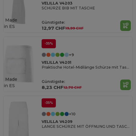
VELILLA V4203
SCHÜRZE BIB MIT TASCHE
Made
Günstigste:
in
ES
12,97 CHF
19,99 CHF
-35%
+9
VELILLA V4201
Praktische Hotel-Midilänge Schürze mit Tasche
Made
Günstigste:
in
ES
8,23 CHF
12,70 CHF
-35%
+10
VELILLA V4209
LANGE SCHÜRZE MIT ÖFFNUNG UND TASCHEN