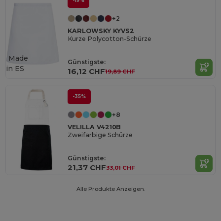
-19%
+2
KARLOWSKY KYVS2
Kurze Polycotton-Schürze
Made
Günstigste:
in
ES
16,12 CHF
19,89 CHF
-35%
+8
VELILLA V4210B
Zweifarbige Schürze
Günstigste:
21,37 CHF
33,01 CHF
Alle Produkte Anzeigen.