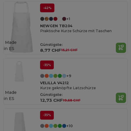
-42%
+1
NEWGEN TB204
Praktische Kurze Schürze mit Taschen
Made
Günstigste:
in
ES
8,77 CHF
15,21 CHF
-35%
+9
VELILLA V4212
Kurze geknöpfte Latzschürze
Made
Günstigste:
in
ES
12,73 CHF
19,68 CHF
-35%
+10