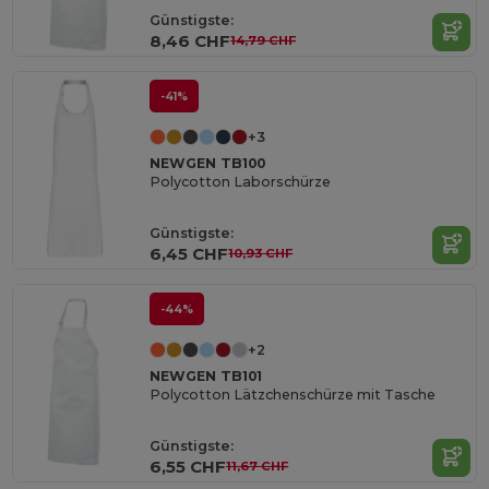
Günstigste:
8,46 CHF
14,79 CHF
-41%
+3
NEWGEN TB100
Polycotton Laborschürze
Günstigste:
6,45 CHF
10,93 CHF
-44%
+2
NEWGEN TB101
Polycotton Lätzchenschürze mit Tasche
Günstigste:
6,55 CHF
11,67 CHF