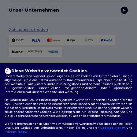
Unser Unternehmen
Zahlungsmethoden
Versandmethoden
Diese Website verwendet Cookies
Unsere Website verwendet sowohl eigene als auch Cookies von Drittanbietern, um die
allgemeine Funktionalität zu verbessern, Ihre Präferenzen zu speichern, die Leistung
der Website zu analysieren und ein reibungsloses und personalisiertes Surferlebnis
zu gewährleisten, einschließlich maßgeschneidertem Inhalt, optimierten
Interaktionen mit unserer Website und Werbung.
Sie können Ihre Cookie-Einstellungen jederzeit verwalten. Essenzielle Cookies, die für
das Funktionieren der Website erforderlich sind, können nicht deaktiviert werden, da
sie für den korrekten Betrieb der Website erforderlich sind. Sie können jedoch wählen,
Folge uns
ob Sie andere Arten von Cookies, wie diejenigen, die für Personalisierung, Analyse und
Zielgruppenansprache verwendet werden, zulassen oder blockieren möchten.
Weitere Informationen darüber, wie wir Cookies verwenden, wie Sie diese kontrollieren
und über Cookies von Drittanbietern, finden Sie in unserer
Cookies Policy
und
Privacy Policy
.
2026. Alle Rechte vorbehalten
👋
Hallo