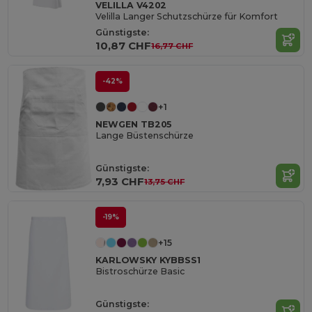
VELILLA V4202
Velilla Langer Schutzschürze für Komfort
Günstigste:
10,87 CHF
16,77 CHF
-42%
+1
NEWGEN TB205
Lange Büstenschürze
Günstigste:
7,93 CHF
13,75 CHF
-19%
+15
KARLOWSKY KYBBSS1
Bistroschürze Basic
Günstigste: