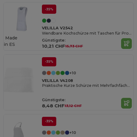
-35%
VELILLA V2542
Wendbare Kochschürze mit Taschen für Profis
Made
Günstigste:
in
ES
10,21 CHF
15,73 CHF
-35%
+10
VELILLA V4208
Praktische Kurze Schürze mit Mehrfachfächern
Günstigste:
8,48 CHF
13,12 CHF
-35%
+10