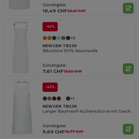
Günstigste:
16,49 CHF
25,41 CHF
-42%
+5
NEWGEN TB200
Bibschüre 100% Baumwolle
Günstigste:
7,61 CHF
13,02 CHF
-42%
+1
NEWGEN TB206
Langer Baumwoll-Küchenschürze mit Taschen
Günstigste:
9,69 CHF
16,77 CHF