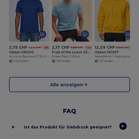
K
2,75 CHF
2,17 CHF
12,29 CHF
4,22 CHF
7,89 CHF
23,16 CHF
-35%
-72%
-47%
Gildan GI5000
Fruit of the Loom SS048
Gildan GD057
Kurzarm Baumwoll T-Shirt Herren
Screen Stars T-Shirt
HeavyBlend ™ Kapuzenpullover Herren
+45 Farben
+19 Farben
+27 Farben
Alle anzeigen
FAQ
Ist das Produkt für Siebdruck geeignet?