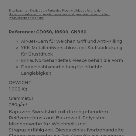
Bitte beachten Sie, dass die Farbe des Produktbildes aufgrund der
Bildschirmkalibrierung möglicherweise nicht genau der tatsächlichen
Produktfarbe entspricht.
Reference: GD058, 18600, GN960
Air-Jet-Garn für weichen Griff und Anti-Pilling
YKK-Metallreißverschluss mit Stoffabdeckung
für Brustdruck
Einlaufvorbehandeltes Fleece behält die Form
Doppelnahtverarbeitung für erhöhte
Langlebigkeit
GEWICHT
1.002 Kg.
Grammatur
280g/m²
Kapuzen-Sweatshirt mit durchgehendem
Reißverschluss aus Baumwoll-Polyester-
Mischgewebe für Weichheit und
Strapazierfähigkeit. Dieses einlaufvorbehandelte
Fleece verwendet Air-Jet-Garn für ein weicheres