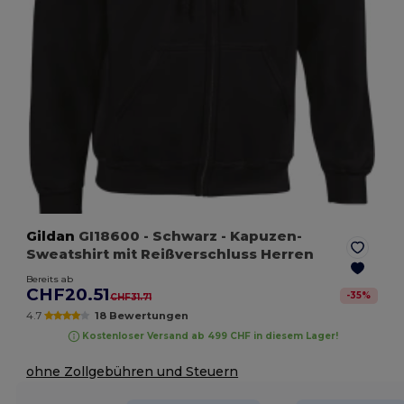
Gildan
GI18600
- Schwarz
- Kapuzen-
Sweatshirt mit Reißverschluss Herren
Bereits ab
CHF20.51
-
35
%
CHF31.71
4.7
18 Bewertungen
Kostenloser Versand ab 499 CHF in diesem Lager!
ohne Zollgebühren und Steuern