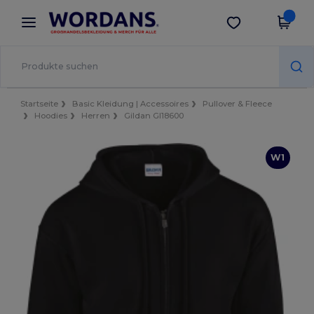
×
Wordans App
App holen
Bessere Preise in der App!
Startseite
Basic Kleidung | Accessoires
Pullover & Fleece
Hoodies
Herren
Gildan GI18600
W1