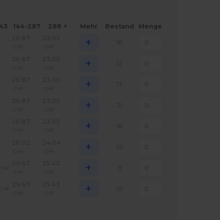
143
144-287
288 +
Mehr
Bestand
Menge
26.87
23.05
+
16
CHF
CHF
26.87
23.05
+
12
CHF
CHF
26.87
23.05
+
17
CHF
CHF
26.87
23.05
+
21
CHF
CHF
26.87
23.05
+
18
CHF
CHF
28.02
24.04
+
19
CHF
CHF
29.63
25.43
+
9
CHF
CHF
CHF
29.63
25.43
+
10
CHF
CHF
CHF