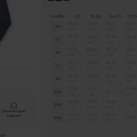
Größe
1-7
8-23
24-71
72-
36.23
33.89
30.43
28.65
XS
CHF
CHF
CHF
CHF
36.23
33.89
30.43
28.65
S
CHF
CHF
CHF
CHF
36.23
33.89
30.43
28.65
M
CHF
CHF
CHF
CHF
36.23
33.89
30.43
28.65
L
CHF
CHF
CHF
CHF
36.23
33.89
30.43
28.65
XL
r Ihre Produkte an
CHF
CHF
CHF
CHF
37.78
35.34
29.88
31.74
2XL
CHF
CHF
CHF
CHF
39.95
37.37
33.55
31.59
3XL
CHF
CHF
CHF
Zuverlässiger
39.95
37.37
33.55
Support
31.59
4XL
CHF
CHF
CHF
bot?