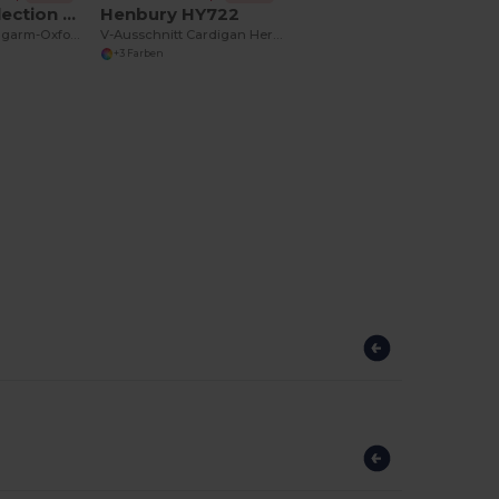
Russell Collection R-932M-0
Henbury HY722
Klassisches Langarm-Oxford-Hemd für Herren
V-Ausschnitt Cardigan Herren
+3 Farben