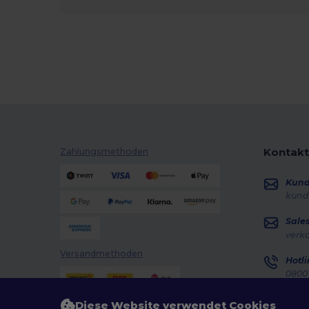
Kontakt
Zahlungsmethoden
Kun
kund
Sale
verk
Versandmethoden
Hotli
0800 
Monta
Diese Website verwendet Cookies