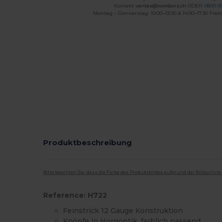
Kontakt
ventes@wordans.ch
ODER
0800 0
Montag – Donnerstag: 10:00–13:00 & 14:00–17:30 Freit
Produktbeschreibung
Bitte beachten Sie, dass die Farbe des Produktbildes aufgrund der Bildschir
Reference: H722
Feinstrick 12 Gauge Konstruktion
Knöpfe in Hornoptik, farblich passend