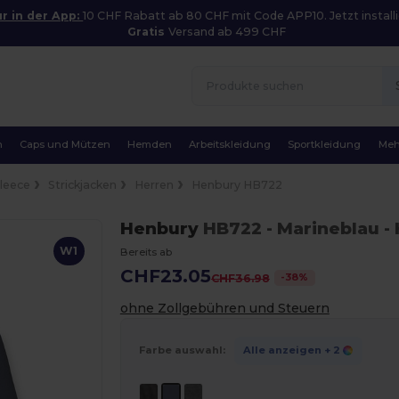
r in der App:
10 CHF Rabatt ab 80 CHF mit Code APP10. Jetzt installi
Gratis
Versand ab 499 CHF
n
Caps und Mützen
Hemden
Arbeitskleidung
Sportkleidung
Meh
Fleece
Strickjacken
Herren
Henbury HB722
Henbury
HB722
- Marineblau
- 
W1
Bereits ab
CHF23.05
-
38
%
CHF36.98
ohne Zollgebühren und Steuern
Farbe auswahl:
Alle anzeigen
+ 2