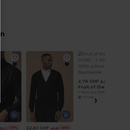
en
2,76 CHF
-59%
6,66 CHF
Fruit of the Loom SC190
T-Shirt aus 100% schwerer Baumwolle
+4 Farben
22,61 CHF
-37%
-46%
32,71 CHF
41,56 CHF