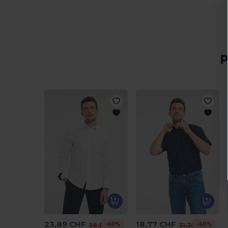
P
23,89 CHF
18,77 CHF
-40%
-40%
39,89 CHF
31,30 CHF