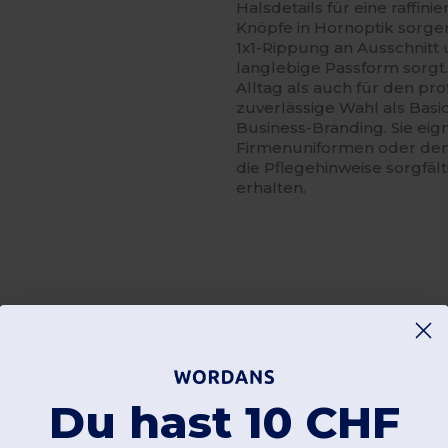
Halsdetails für eine raffin
Knöpfe in Hornoptik sorge
1x1-Rippung an Ausschnitt
langlebige Passform sorgt.
Alltag als auch für den pro
zuverlässige Wahl als Basi
Business-Branding. Sie eig
Firmenuniformen oder den 
die Pflegehinweise sorgfäl
erhalten.
Kommentar hinzufügen
Du hast 10 CHF