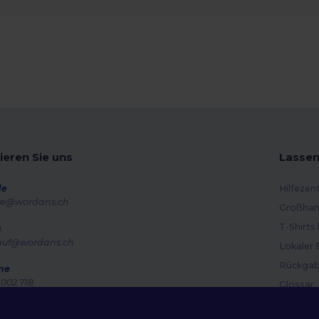
ieren Sie uns
Lassen
de
Hilfezen
e@wordans.ch
Großhan
T-Shirts
s
auf@wordans.ch
Lokaler 
Rückgab
ne
002 718
Glossar
g – Donnerstag: 10:00–13:00 & 14:00–17:30 Freitag: 10:00–14:00
Versand