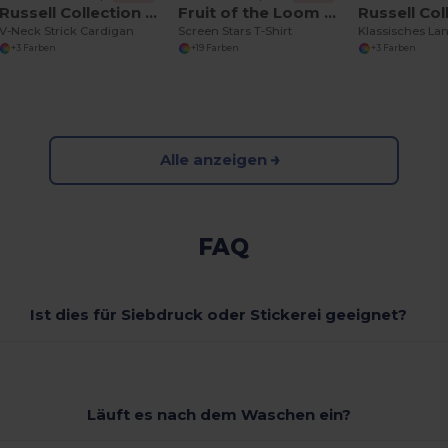
Russell Collection RU715F
Fruit of the Loom SS048
V-Neck Strick Cardigan
Screen Stars T-Shirt
+3 Farben
+19 Farben
+3 Farben
Alle anzeigen
FAQ
Ist dies für Siebdruck oder Stickerei geeignet?
Läuft es nach dem Waschen ein?