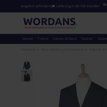
Nu
Angebot anfordern
|
Lieferung in 48-72h Stunden
Marken
T-Shirts
Pullover & Fleece
Taschen
Jacke
Startseite
Basic Kleidung | Accessoires
Pullover & 