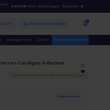
eren!
3.000+ Bewertungen
Suisse
/
De
Suchen
Bestellung verfolgen
r
Werbegeschenke
Outlet
Individuell gestalten!
Herren Cardigan V-Button
Kostenloser Versand ab 499 CHF in diesem Lager!
Größentabelle