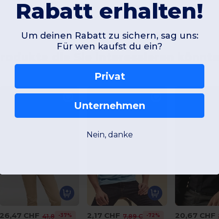
Rabatt erhalten!
Um deinen Rabatt zu sichern, sag uns:
Für wen kaufst du ein?
rodukte die Sie interessieren könnt
Privat
Unternehmen
Nein, danke
26,47 CHF
2,17 CHF
20,67 CHF
-37%
-72%
41,81 CHF
7,89 CHF