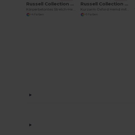
Russell Collection RU946M
Russell Collection RU933M
Körperbetontes Stretch-Hemd LA
Kurzarm Oxford Hemd mit Pflegeleichtem Komfort
+4 Farben
+5 Farben