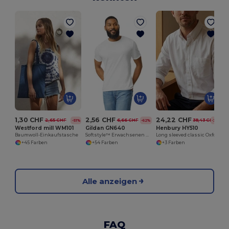
H
1,30 CHF
2,56 CHF
24,22 CHF
2,65 CHF
6,66 CHF
38,43 CHF
-51%
-62%
-37%
Westford mill WM101
Gildan GN640
Henbury HY510
Baumwoll-Einkaufstasche
Softstyle™ Erwachsenen Ringspun T-Shirt
Long sleeved classic Oxford shirt
+45 Farben
+54 Farben
+3 Farben
Alle anzeigen
FAQ