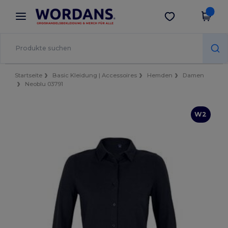
×
Wordans App
App holen
Bessere Preise in der App!
Startseite
Basic Kleidung | Accessoires
Hemden
Damen
Neoblu 03791
W2