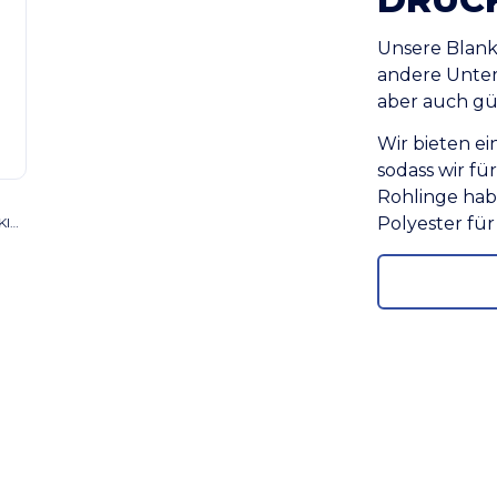
Unsere Blank
andere Unter
aber auch gün
Wir bieten ei
sodass wir fü
Rohlinge hab
Polyester fü
SOL'S 01183 - REGENT FIT KIDS Kinder Rundhals T Shirt weiß