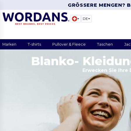
GRÖSSERE MENGEN? B
DE
Marken
T-shirts
Pullover & Fleece
Taschen
Jac
Blanko- Kleidun
Erwecken Sie Ihre 