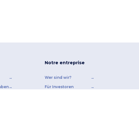
Notre entreprise
Wer sind wir?
aben
Für Investoren
Für Blogger
Für Drucker
Kontakt
Karriere