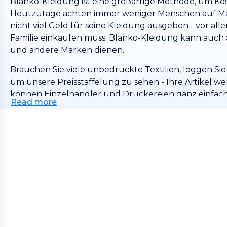
Blanko-Kleidung ist eine großartige Methode, um Kos
Heutzutage achten immer weniger Menschen auf M
nicht viel Geld für seine Kleidung ausgeben - vor al
Familie einkaufen muss. Blanko-Kleidung kann auch a
und andere Marken dienen.
Brauchen Sie viele unbedruckte Textilien, loggen Sie 
um unsere Preisstaffelung zu sehen - Ihre Artikel wer
können Einzelhändler und Druckereien ganz einfach
Read more
bieten eine riesige Bandbreite verschiedener Stile, Ma
bei uns garantiert die richtigen Textilien für tolle K
Sie immer Qualität und Mehrwert.