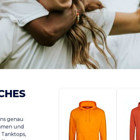
ICHES
 uns genau
ammen und
s Tanktops,