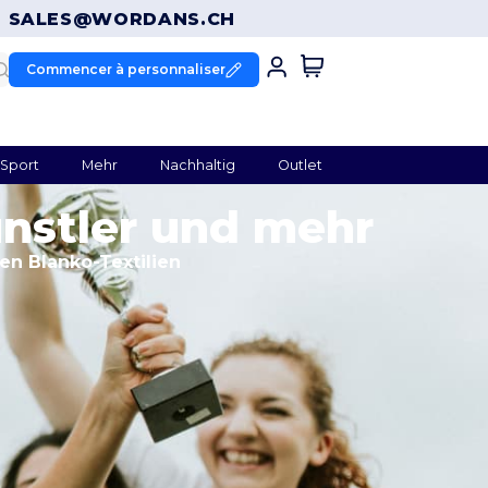
T
SALES@WORDANS.CH
Commencer à personnaliser
Sport
Mehr
Nachhaltig
Outlet
ünstler und mehr
en Blanko-Textilien