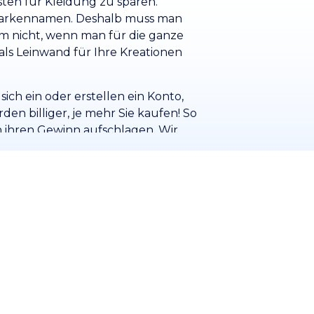
ten für Kleidung zu sparen.
arkennamen. Deshalb muss man
lem nicht, wenn man für die ganze
ls Leinwand für Ihre Kreationen
sich ein oder erstellen ein Konto,
den billiger, je mehr Sie kaufen! So
 ihren Gewinn aufschlagen. Wir
terialien und Farben an, sodass Sie
leidung finden. Mit Wordans erhalten