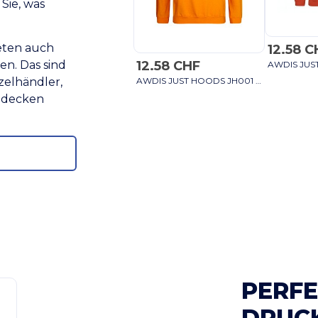
Sie, was
ieten auch
12.58 C
12.58 CHF
en. Das sind
AWDIS JUST HOODS JH001 - Unisex Kapuzenpullover für Stil und Komfort himmelblau
zelhändler,
indecken
PERFE
DRUC