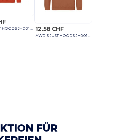
HF
12.58 CHF
AWDIS JUST HOODS JH001 - Unisex Kapuzenpullover für Stil und Komfort himmelblau
AWDIS JUST HOODS JH001 - Unisex Kapuzenpullover für Stil und Komfort himmelblau
KTION FÜR
KEREIEN