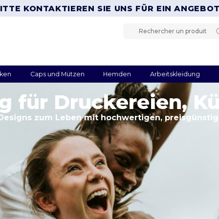
ITTE KONTAKTIEREN SIE UNS FÜR EIN ANGEBO
ken
Caps und Mützen
Hemden
Arbeitskleidung
g für Druckereien, K
Designs zum Leben mit hochwertigen, preisgünstig