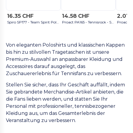
16.35 CHF
14.58 CHF
2.01 
Spiro SP177 - Team Spirit Poloshirt - Weiß / Navy
Proact PA165 - Tennisrock - Schwarz
Von eleganten Poloshirts und klassischen Kappen
bis hin zu stilvollen Tragetaschen ist unsere
Premium-Auswahl an anpassbarer Kleidung und
Accessoires darauf ausgelegt, das
Zuschauererlebnis für Tennisfans zu verbessern.
Stellen Sie sicher, dass Ihr Geschäft auffällt, indem
Sie gebrandete Merchandise-Artikel anbieten, die
die Fans lieben werden, und statten Sie Ihr
Personal mit professioneller, tennisbezogener
Kleidung aus, um das Gesamterlebnis der
Veranstaltung zu verbessern.