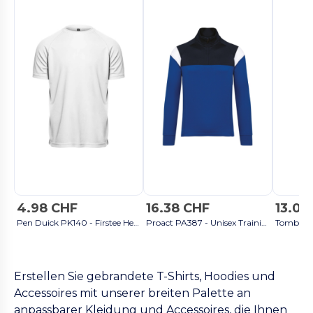
4.98 CHF
16.38 CHF
13.02
Pen Duick PK140 - Firstee Herren T-Shirt - Weiß
Proact PA387 - Unisex Trainings-Sweatshirt mit 1/4 Reißverschluss - Dark Royal Blue / Navy
Erstellen Sie gebrandete T-Shirts, Hoodies und
Accessoires mit unserer breiten Palette an
anpassbarer Kleidung und Accessoires, die Ihnen