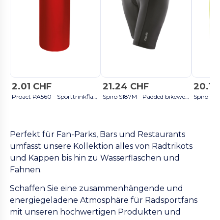
2.01 CHF
21.24 CHF
20.19
Proact PA560 - Sporttrinkflasche 1000 ml - Rot
Spiro S187M - Padded bikewear shorts - Black/Black
Perfekt für Fan-Parks, Bars und Restaurants
umfasst unsere Kollektion alles von Radtrikots
und Kappen bis hin zu Wasserflaschen und
Fahnen.
Schaffen Sie eine zusammenhängende und
energiegeladene Atmosphäre für Radsportfans
mit unseren hochwertigen Produkten und