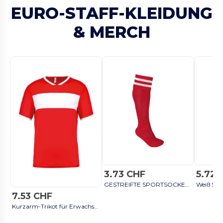
EURO-STAFF-KLEIDUNG
& MERCH
3.73 CHF
5.72 
GESTREIFTE SPORTSOCKEN - Sporty Red / White
Weiß Sho
7.53 CHF
Kurzarm-Trikot für Erwachsene - Sporty Red / White