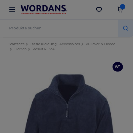
×
Wordans App
App holen
Bessere Preise in der App!
Startseite
Basic Kleidung | Accessoires
Pullover & Fleece
Herren
Result RE33A
W1