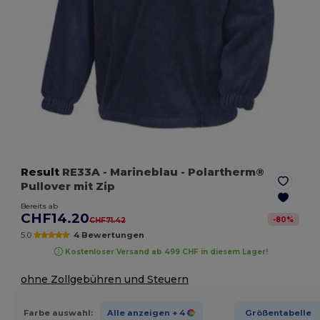
Result
RE33A
- Marineblau
- Polartherm®
Pullover mit Zip
Bereits ab
CHF14.20
-
80
%
CHF71.42
5.0
4 Bewertungen
Kostenloser Versand ab 499 CHF in diesem Lager!
ohne Zollgebühren und Steuern
Farbe auswahl:
Alle anzeigen
+ 4
Größentabelle