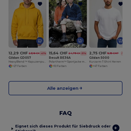
1
12,29 CHF
15,64 CHF
2,75 CHF
23,16 CHF
24,79 CHF
9,35 CHF
-47%
-37%
-71%
Gildan GD057
Result RE36A
Gildan 5000
HeavyBlend ™ Kapuzenpullover Herren
Polartherm™ Sportjacke mit Stretch und Komfort
Kurzarm-T-Shirt Herren
+27 Farben
+10 Farben
+47 Farben
Alle anzeigen
FAQ
Eignet sich dieses Produkt für Siebdruck oder