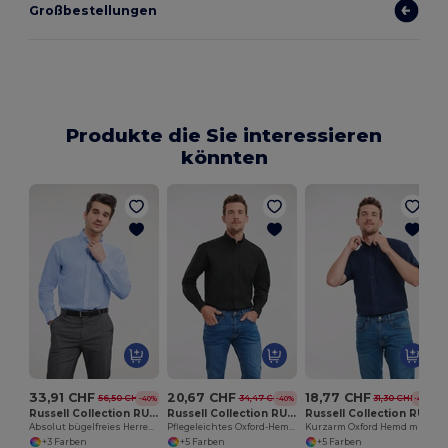
Großbestellungen
Produkte die Sie interessieren
könnten
33,91 CHF
20,67 CHF
18,77 CHF
56,50 CHF
34,47 CHF
31,30 CHF
-40%
-40%
-40%
Russell Collection RU956M
Russell Collection RU932M
Russell Collection RU933M
Absolut bügelfreies Herren Hemd LA
Pflegeleichtes Oxford-Hemd mit Langarm
Kurzarm Oxford Hemd mit Pflegeleichtem Komfort
+3 Farben
+5 Farben
+5 Farben