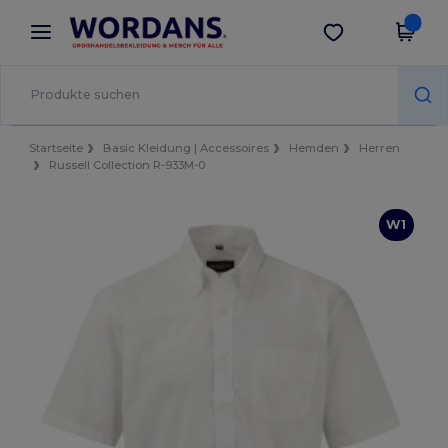
×
Wordans App
App holen
Bessere Preise in der App!
Startseite
Basic Kleidung | Accessoires
Hemden
Herren
Russell Collection R-933M-0
W1