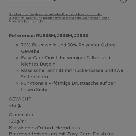
Bitte beachten Sie, dass die Farbe des Produktbildes aufgrund der
Bildschirmkalibrierung möglicherweise nicht genau der tatsächlichen
Produktfarbe entspricht.
Reference: RU933M, J933M, JZ933
70%
Baumwolle
und 30%
Polyester
Oxford-
Gewebe
Easy-Care-Finish für weniger Falten und
leichtes Bügeln
Klassischer Schnitt mit Rückenpasse und zwei
Seitenfalten
Funktionale V-förmige Brusttasche auf der
linken Seite
GEWICHT
413 g.
Grammatur
130g/m²
Klassisches Oxford-Hemd aus
Baumwollmischung mit Easy-Care-Finish für