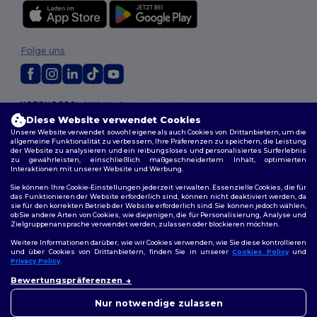
Folge uns
2026. Alle Rechte vorbehalten
Allgemeine Geschäftsbedingungen
|
Personalisierungsrichtlinien
|
Diese Website verwendet Cookies
Datenschutzbestimmungen
|
Cookie-Richtlinie
|
Site Map
Unsere Website verwendet sowohl eigene als auch Cookies von Drittanbietern, um die
allgemeine Funktionalität zu verbessern, Ihre Präferenzen zu speichern, die Leistung
der Website zu analysieren und ein reibungsloses und personalisiertes Surferlebnis
zu gewährleisten, einschließlich maßgeschneidertem Inhalt, optimierten
Interaktionen mit unserer Website und Werbung.
Sie können Ihre Cookie-Einstellungen jederzeit verwalten. Essenzielle Cookies, die für
das Funktionieren der Website erforderlich sind, können nicht deaktiviert werden, da
sie für den korrekten Betrieb der Website erforderlich sind. Sie können jedoch wählen,
ob Sie andere Arten von Cookies, wie diejenigen, die für Personalisierung, Analyse und
Zielgruppenansprache verwendet werden, zulassen oder blockieren möchten.
Weitere Informationen darüber, wie wir Cookies verwenden, wie Sie diese kontrollieren
und über Cookies von Drittanbietern, finden Sie in unserer
Cookies Policy
und
Privacy Policy
.
👋
Hallo
Bewertungspräferenzen
Wenn Sie Fragen oder
Bedenken haben, können Sie
Nur notwendige zulassen
uns jederzeit kontaktieren.