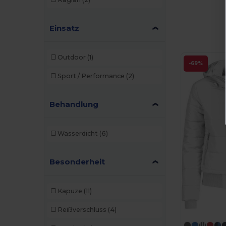
Einsatz
Outdoor
(1)
-69%
Sport / Performance
(2)
Behandlung
Wasserdicht
(6)
Besonderheit
Kapuze
(11)
Reißverschluss
(4)