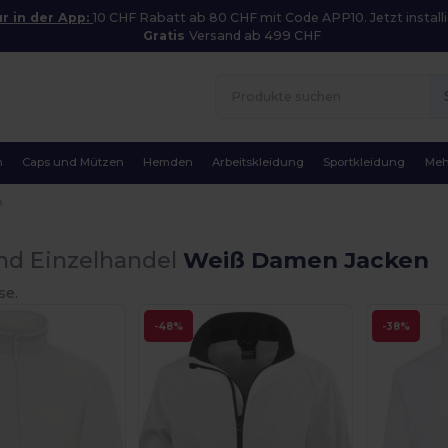
r in der App:
10 CHF Rabatt ab 80 CHF mit Code APP10. Jetzt installi
Gratis
Versand ab 499 CHF
n
Caps und Mützen
Hemden
Arbeitskleidung
Sportkleidung
Meh
n
nd Einzelhandel
Weiß Damen Jacken
se.
-48%
-38%