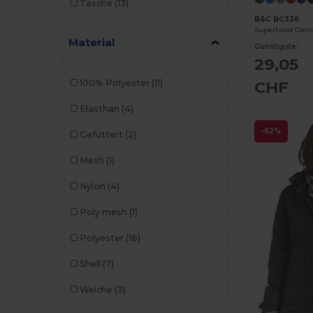
Tasche
(13)
B&C BC336
Superhood Dam
Material
Günstigste:
29,05
CHF
100% Polyester
(11)
Elasthan
(4)
-62%
Gefüttert
(2)
Mesh
(1)
Nylon
(4)
Poly mesh
(1)
Polyester
(16)
Shell
(7)
Weiche
(2)