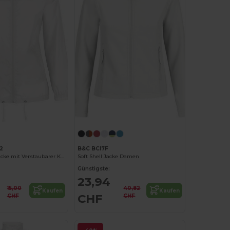
2
B&C BCI7F
Damen Windjacke mit Verstaubarer Kapuze
Soft Shell Jacke Damen
Günstigste:
23,94
15,00
40,82
Kaufen
Kaufen
CHF
CHF
CHF