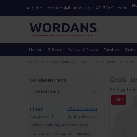
Nu
Angebot anfordern
|
Lieferung in 48-72h Stunden
Marken
T-Shirts
Pullover & Fleece
Taschen
Jacke
Startseite
Basic Kleidung | Accessoires
Jacken
Dame
Groß- u
Sortieren nach
22 Ergebnis
-43%
Filter
« Zurücksetzen
Ausgewählt
22 Ergebnisse.
Basic Kleidung | Accessoires
Jacken
Damen
Weiß