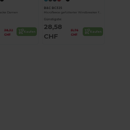
B&C BC325
Jacke Damen
Microfleece gefütterter Windbreaker für Damen
Günstigste:
28,58
38,32
51,76
Kaufen
Kaufen
CHF
CHF
CHF