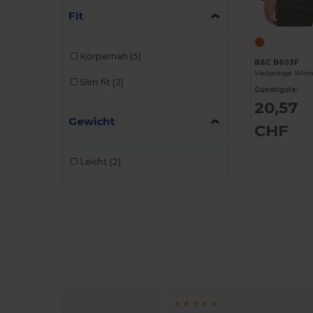
Fit
Körpernah
(5)
B&C B603F
Slim fit
(2)
Günstigste:
20,57
Gewicht
CHF
Leicht
(2)
★ ★
★ ★ ★ ★ ★