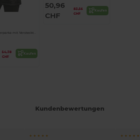
50,96
83,56
Kaufen
CHF
CHF
Vielseitige Winterparka mit Versteckter Kapuze
54,78
Kaufen
CHF
Kundenbewertungen
★ ★ ★ ★ ★
★ ★ ★ ★ ★