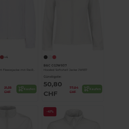
+4
B&C CGJW937
Damen Komfort Fleecejacke mit Reißverschlusstaschen
Hooded Softshell Jacke JW937
Günstigste:
50,80
21,35
77,54
Kaufen
Kaufen
CHF
CHF
CHF
-41%