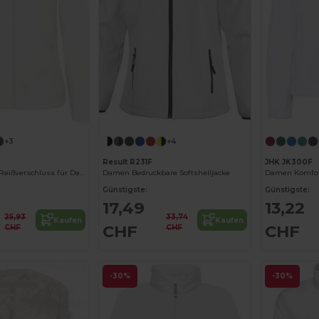
+3
+4
Result R231F
JHK JK300F
Fleecejacke mit Reißverschluss für Damen
Damen Bedruckbare Softshelljacke
Günstigste:
Günstigste:
17,49
13,22
25,93
33,74
Kaufen
Kaufen
CHF
CHF
CHF
CHF
-30%
-30%