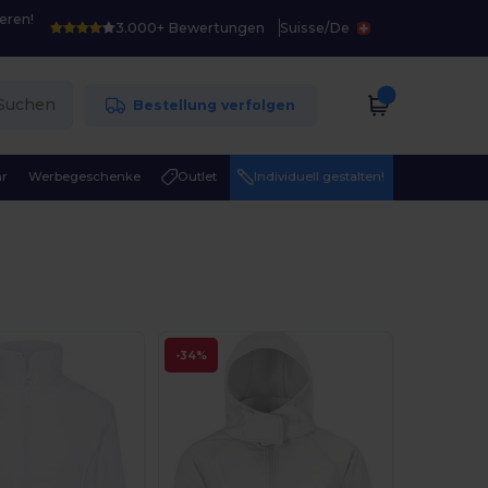
eren!
3.000+ Bewertungen
Suisse
/
De
Suchen
Bestellung verfolgen
r
Werbegeschenke
Outlet
Individuell gestalten!
-34%