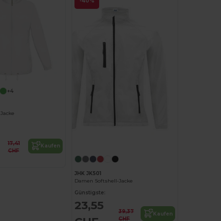
-40%
+4
 Jacke
17,41
Kaufen
CHF
JHK JK501
Damen Softshell-Jacke
Günstigste:
23,55
39,37
Kaufen
CHF