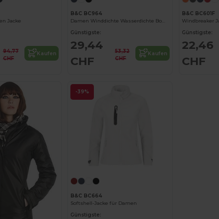
B&C BC964
B&C BC601F
en Jacke
Damen Winddichte Wasserdichte Bomberjacke
Windbreaker 
Günstigste:
Günstigste:
29,44
22,46
94,77
53,32
Kaufen
Kaufen
CHF
CHF
CHF
CHF
-39%
B&C BC664
Softshell-Jacke für Damen
Günstigste: