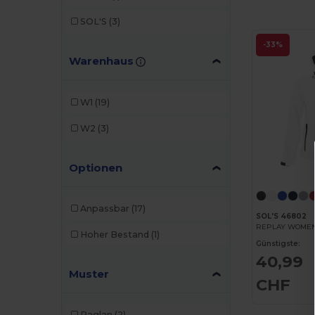
SOL'S
(3)
-33%
Warenhaus
W1
(19)
W2
(3)
Optionen
Anpassbar
(17)
SOL'S 46802
Hoher Bestand
(1)
Günstigste:
40,99
Muster
CHF
Raglan
(2)