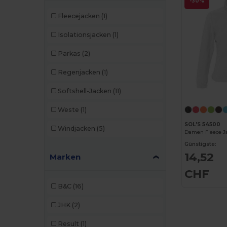
-30%
Fleecejacken
(1)
Isolationsjacken
(1)
Parkas
(2)
Regenjacken
(1)
Softshell-Jacken
(11)
Weste
(1)
SOL'S 54500
Windjacken
(5)
Damen Fleece J
Günstigste:
14,52
Marken
CHF
B&C
(16)
JHK
(2)
Result
(1)