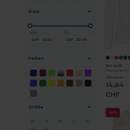
Preis
Von
Zu
CHF
CHF
Farben
B&C BC51F
Günstigste:
14,84
CHF
Größe
-64%
XS
S
M
L
XL
2XL
3XL