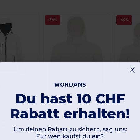
-34%
-40%
Du hast 10 CHF
REPLAY WOMEN Damen Softshell Jacke Mit Kapuze
Rabatt erhalten!
60,76
Kaufen
CHF
Um deinen Rabatt zu sichern, sag uns:
B&C B630F
B&C BC660
Damen Softshell Jacke mit Kapuze
Frauen mit Ka
Für wen kaufst du ein?