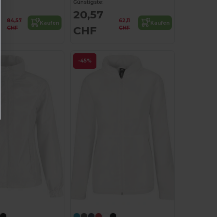
Günstigste:
20,57
84,57
62,11
Kaufen
Kaufen
CHF
CHF
CHF
-45%