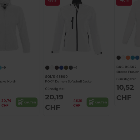
-56%
-40%
B&C BC302
+9
+4
Sirocco Frauen
SOL'S 46800
Günstigste:
acke North
ROXY Damen Softshell Jacke
10,52
Günstigste:
20,19
CHF
20,74
46,16
Kaufen
Kaufen
CHF
CHF
CHF