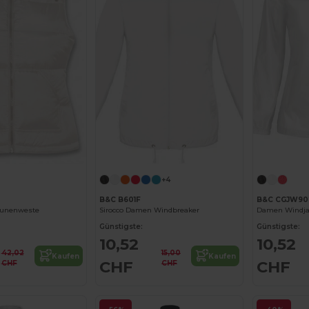
+4
B&C B601F
B&C CGJW90
unenweste
Sirocco Damen Windbreaker
Günstigste:
Günstigste:
10,52
10,52
42,02
15,00
Kaufen
Kaufen
CHF
CHF
CHF
CHF