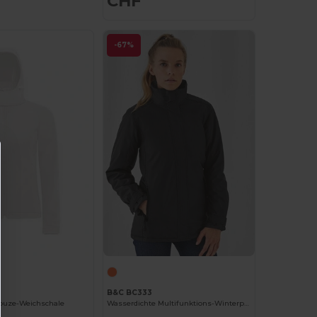
CHF
-67%
B&C BC333
puze-Weichschale
Wasserdichte Multifunktions-Winterparka