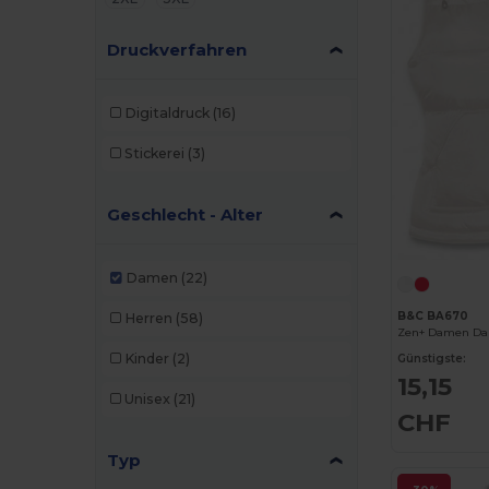
Druckverfahren
Digitaldruck
(16)
Stickerei
(3)
Geschlecht - Alter
Damen
(22)
B&C BA670
Herren
(58)
Zen+ Damen Da
Kinder
(2)
Günstigste:
15,15
Unisex
(21)
CHF
Typ