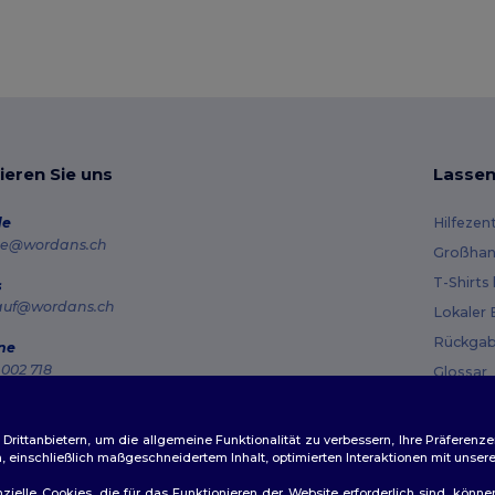
ieren Sie uns
Lassen
de
Hilfezen
e@wordans.ch
Großhan
T-Shirts
s
auf@wordans.ch
Lokaler 
Rückgab
ne
002 718
Glossar
g – Donnerstag: 10:00–13:00 & 14:00–17:30 Freitag: 10:00–14:00
Versand
ragsverfolgung
Gutsche
ittanbietern, um die allgemeine Funktionalität zu verbessern, Ihre Präferenze
n, einschließlich maßgeschneidertem Inhalt, optimierten Interaktionen mit unse
zielle Cookies, die für das Funktionieren der Website erforderlich sind, könne