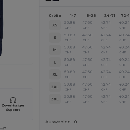
Größe
1-7
8-23
24-71
72-
50.88
47.60
42.74
40.24
XS
CHF
CHF
CHF
CHF
50.88
47.60
42.74
40.24
S
CHF
CHF
CHF
CHF
50.88
47.60
42.74
40.24
M
CHF
CHF
CHF
CHF
50.88
47.60
42.74
40.24
L
CHF
CHF
CHF
CHF
50.88
47.60
42.74
40.24
r Ihre Produkte an
XL
CHF
CHF
CHF
CHF
50.88
47.60
42.74
40.24
2XL
CHF
CHF
CHF
CHF
50.88
47.60
42.74
40.24
3XL
CHF
CHF
CHF
CHF
Zuverlässiger
Support
Auswahlen:
0
bot?