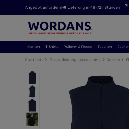
Nu
Angebot anfordern
|
Lieferung in 48-72h Stunden
Marken
T-Shirts
Pullover & Fleece
Taschen
Jacke
Startseite
Basic Kleidung | Accessoires
Jacken
F