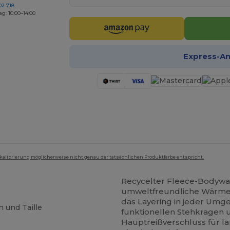
02 718
ag: 10:00–14:00
Express-A
mkalibrierung möglicherweise nicht genau der tatsächlichen Produktfarbe entspricht.
Recycelter Fleece-Bodywa
umweltfreundliche Wärme u
das Layering in jeder Umg
 und Taille
funktionellen Stehkragen 
Hauptreißverschluss für l