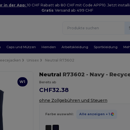
r in der App:
10 CHF Rabatt ab 80 CHF mit Code APP10. Jetzt installi
Gratis
Versand ab 499 CHF
n
Caps und Mützen
Hemden
Arbeitskleidung
Sportkleidung
Meh
leecejacken
Unisex
Neutral R73602
Neutral
R73602
- Navy
- Recyc
W1
Bereits ab
CHF32.38
ohne Zollgebühren und Steuern
Farbe auswahl:
Alle anzeigen
+ 1