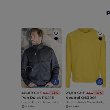
P
48,69 CHF
27,58 CHF
-38%
-33%
78,00 CHF
41,45 CHF
Pen Duick PK415
Neutral O63001
Herren Fleece-Jacke mit Sherpa-Futter
Neutral Unisex Sweatshirt aus Bio-Baumwolle
+2 Farben
+17 Farben