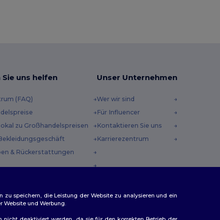
 Sie uns helfen
Unser Unternehmen
trum (FAQ)
Wer wir sind
delspreise
Für Influencer
 lokal zu Großhandelspreisen
Kontaktieren Sie uns
Bekleidungsgeschäft
Karrierezentrum
en & Rückerstattungen
methoden
incodes
n zu speichern, die Leistung der Website zu analysieren und ein
rer Website und Werbung.
n nicht deaktiviert werden, da sie für den korrekten Betrieb der