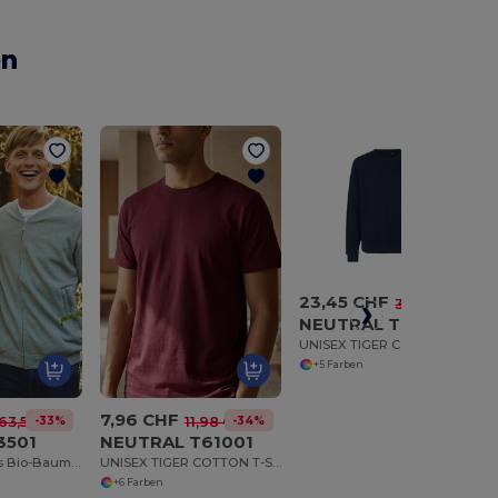
en
23,45 CHF
-33%
35,20 CHF
NEUTRAL T63001
UNISEX TIGER COTTON SWEATSHIRT
+5 Farben
7,96 CHF
-33%
-34%
63,53 CHF
11,98 CHF
3501
NEUTRAL T61001
Fleecejacke aus Bio-Baumwolle
UNISEX TIGER COTTON T-SHIRT
+6 Farben