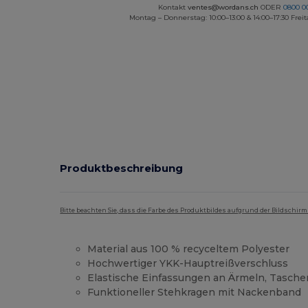
Kontakt
ventes@wordans.ch
ODER
0800 0
Montag – Donnerstag: 10:00–13:00 & 14:00–17:30 Freit
Produktbeschreibung
Bitte beachten Sie, dass die Farbe des Produktbildes aufgrund der Bildschir
Material aus 100 % recyceltem Polyester
Hochwertiger YKK-Hauptreißverschluss
Elastische Einfassungen an Ärmeln, Taschen
Funktioneller Stehkragen mit Nackenband