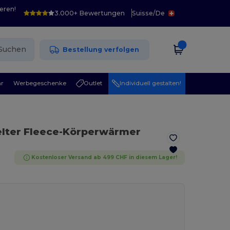
eren!
3.000+ Bewertungen
Suisse
/
De
Suchen
Bestellung verfolgen
r
Werbegeschenke
Outlet
Individuell gestalten!
elter Fleece-Körperwärmer
Kostenloser Versand ab 499 CHF in diesem Lager!