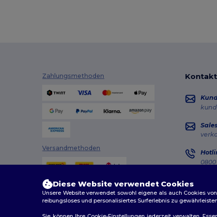
Kontakt
Zahlungsmethoden
Kun
kund
Sale
verk
Versandmethoden
Hotli
0800 
Monta
Diese Website verwendet Cookies
Auft
Unsere Website verwendet sowohl eigene als auch Cookies von Dr
reibungsloses und personalisiertes Surferlebnis zu gewährleiste
Sie können Ihre Cookie-Einstellungen jederzeit verwalten. Essen