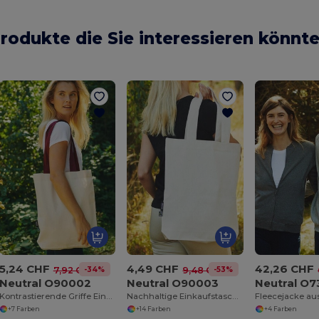
rodukte die Sie interessieren könnt
5,24 CHF
4,49 CHF
42,26 CHF
-34%
-53%
7,92 CHF
9,48 CHF
Neutral O90002
Neutral O90003
Neutral O7
Kontrastierende Griffe Einkaufstasche
Nachhaltige Einkaufstasche aus Bio-Baumwolle
+7 Farben
+14 Farben
+4 Farben