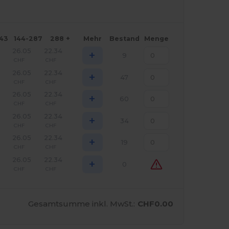
143
144-287
288 +
Mehr
Bestand
Menge
26.05
22.34
+
9
CHF
CHF
26.05
22.34
+
47
CHF
CHF
26.05
22.34
+
60
CHF
CHF
26.05
22.34
+
34
CHF
CHF
26.05
22.34
+
19
CHF
CHF
26.05
22.34
+
0
CHF
CHF
Gesamtsumme inkl. MwSt.:
CHF0.00