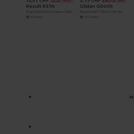
13,57 CHF
2,75 CHF
-39%
-51%
22,33 CHF
5,62 CHF
Result R37A
Gildan GD005
Ergonomische Fleece-Weste für Aktive
Baumwoll T-Shirt Herren
+5 Farben
+47 Farben
I