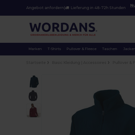
Nu
Angebot anfordern
|
Lieferung in 48-72h Stunden
Marken
T-Shirts
Pullover & Fleece
Taschen
Jacke
Startseite
Basic Kleidung | Accessoires
Pullover & 