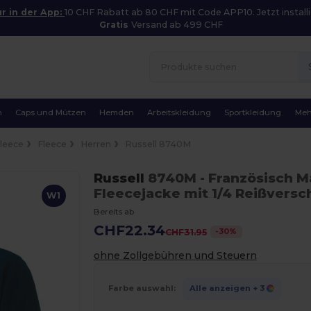
r in der App:
10 CHF Rabatt ab 80 CHF mit Code APP10. Jetzt installi
Gratis
Versand ab 499 CHF
n
Caps und Mützen
Hemden
Arbeitskleidung
Sportkleidung
Meh
Fleece
Fleece
Herren
Russell 8740M
Russell
8740M
- Französisch M
Fleecejacke mit 1/4 Reißversc
W1
Bereits ab
CHF22.34
-
30
%
CHF31.95
ohne Zollgebühren und Steuern
Farbe auswahl:
Alle anzeigen
+ 3