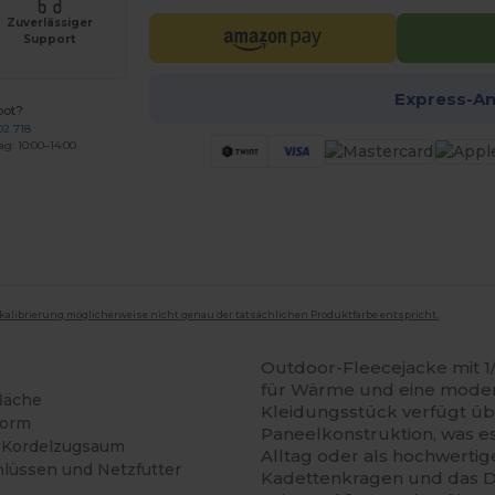
Zuverlässiger
Support
Express-A
bot?
02 718
ag: 10:00–14:00
mkalibrierung möglicherweise nicht genau der tatsächlichen Produktfarbe entspricht.
Outdoor-Fleecejacke mit 1
für Wärme und eine modern
fläche
Kleidungsstück verfügt üb
form
Paneelkonstruktion, was e
d Kordelzugsaum
Alltag oder als hochwertig
lüssen und Netzfutter
Kadettenkragen und das De