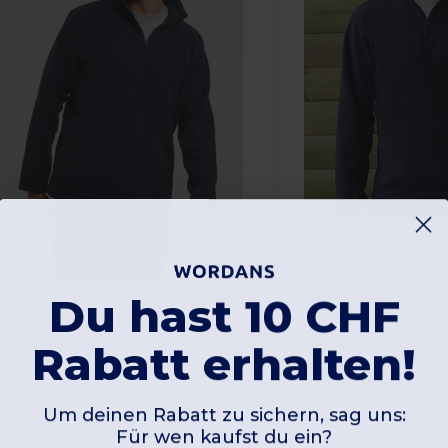
22,34 CHF
34,
Russell R-874M-0
Du hast 10 CHF
22,34 CHF
-36%
35,15 CHF
ussell RU8740M
1/4 Zip Outdoor Fle
Rabatt erhalten!
100% Polyester
/4 Zip Outdoor Fleece Pullover
320 gsm
Um deinen Rabatt zu sichern, sag uns:
Für wen kaufst du ein?
olyester