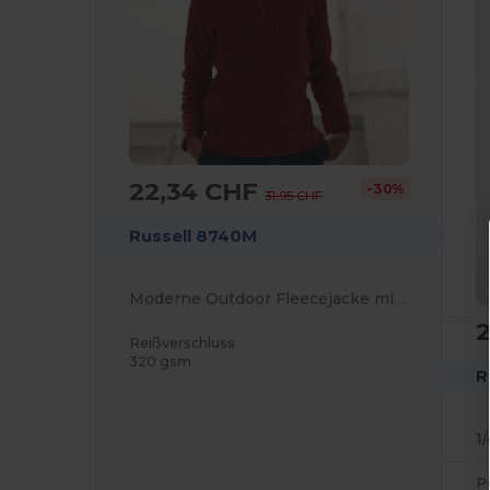
22,34 CHF
-30%
31,95 CHF
Russell 8740M
Moderne Outdoor Fleecejacke mit 1/4 Reißverschluss
Reißverschluss
320 gsm
R
1
P