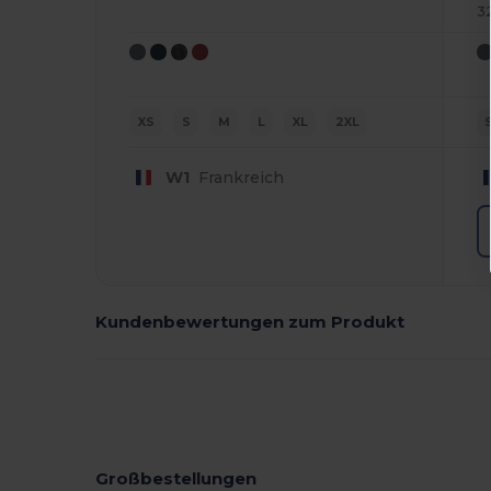
3
XS
S
M
L
XL
2XL
W1
Frankreich
Kundenbewertungen zum Produkt
Großbestellungen