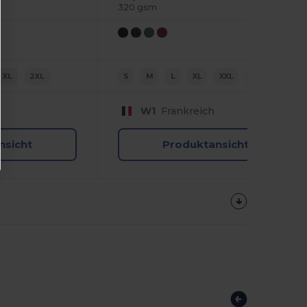
320 gsm
XL
2XL
S
M
L
XL
XXL
3XL
W1
Frankreich
nsicht
Produktansicht