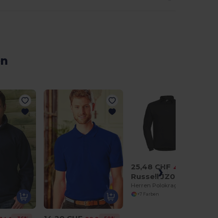
en
25,48 CHF
-42%
44,05 CHF
Russell JZ012
Herren Polokragen Sweatshirt
+7 Farben