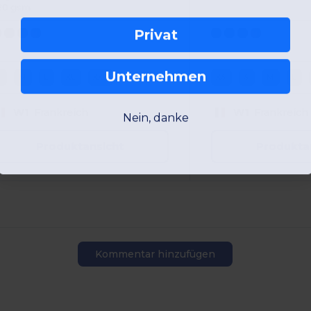
20 gsm
Privat
Unternehmen
S
M
L
XL
XXL
XS
S
M
L
W1
Frankreich
W1
Frankreich
Nein, danke
Produktansicht
Produkta
Kommentar hinzufügen