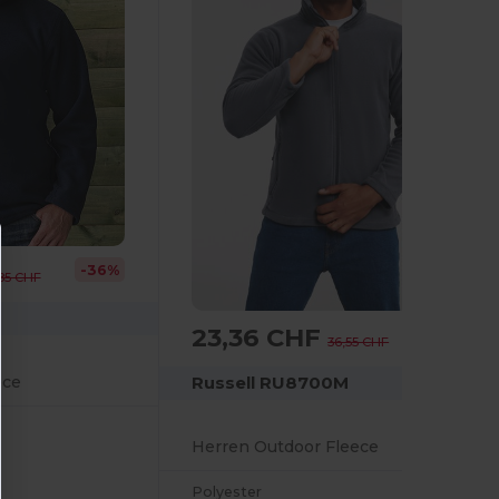
-36%
85 CHF
23,36 CHF
-36%
36,55 CHF
Russell RU8700M
ece
Herren Outdoor Fleece
Polyester