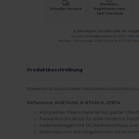
Anmelden,
Schneller Versand
Registrieren oder
Gast-Checkout
Benötigen Sie Hilfe oder ein Ange
Kontakt
ventes@wordans.ch
ODER
0800 0
Montag – Donnerstag: 10:00–13:00 & 14:00–17:30 Freit
Produktbeschreibung
Bitte beachten Sie, dass die Farbe des Produktbildes aufgrund der Bildschir
Reference: RU8740M, R-874M-0, JZ874
Kompaktes Fleecematerial mit glatter Ober
Paneelkonstruktion für eine moderne Pass
Kadettenkragen mit 1/4-Reißverschluss un
Seitentaschen mit umgekehrten Reißversch