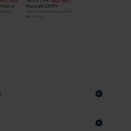
14,20 CHF
-36%
-50%
34,85 CHF
28,22 CHF
874M-0
Russell JZ577
 Fleece
Herren Polo Shirt aus 100% Baumwolle von Russell
+9 Farben
?