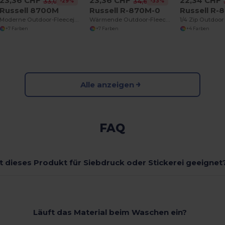
23,36 CHF
23,36 CHF
22,34 CHF
-29%
-33%
33,04 CHF
34,62 CHF
Russell 8700M
Russell R-870M-0
Russell R-
Moderne Outdoor-Fleecejacke mit Reißverschluss
Wärmende Outdoor-Fleecejacke für Abenteuer
1/4 Zip Outdoor
+7 Farben
+7 Farben
+4 Farben
Alle anzeigen
FAQ
st dieses Produkt für Siebdruck oder Stickerei geeignet
Läuft das Material beim Waschen ein?