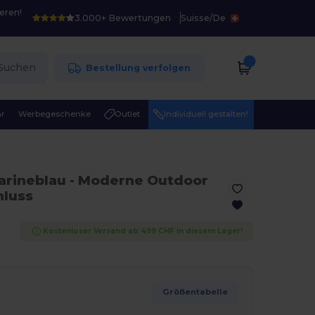
eren!
3.000+ Bewertungen
Suisse
/
De
Suchen
Bestellung verfolgen
r
Werbegeschenke
Outlet
Individuell gestalten!
arineblau
- Moderne Outdoor
hluss
Kostenloser Versand ab 499 CHF in diesem Lager!
Größentabelle