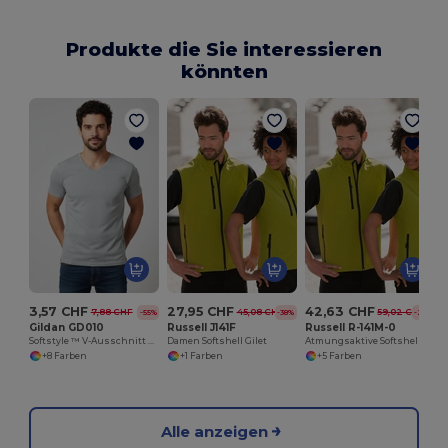
Produkte die Sie interessieren
könnten
L
3,57 CHF
27,95 CHF
42,63 CHF
7,88 CHF
45,08 CHF
59,02 CHF
-55%
-38%
-28%
Gildan GD010
Russell J141F
Russell R-141M-0
Softstyle ™ V-Ausschnitt T-Shirt Herren
Damen Softshell Gilet
Atmungsaktive Softshell-Weste für Outdoor-Abenteuer
+8 Farben
+1 Farben
+5 Farben
Alle anzeigen