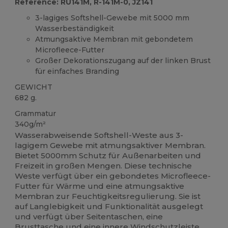
Reference: RU141M, R-141M-0, JZ141
3-lagiges Softshell-Gewebe mit 5000 mm
Wasserbeständigkeit
Atmungsaktive Membran mit gebondetem
Microfleece-Futter
Großer Dekorationszugang auf der linken Brust
für einfaches Branding
GEWICHT
682 g.
Grammatur
340g/m²
Wasserabweisende Softshell-Weste aus 3-
lagigem Gewebe mit atmungsaktiver Membran.
Bietet 5000mm Schutz für Außenarbeiten und
Freizeit in großen Mengen. Diese technische
Weste verfügt über ein gebondetes Microfleece-
Futter für Wärme und eine atmungsaktive
Membran zur Feuchtigkeitsregulierung. Sie ist
auf Langlebigkeit und Funktionalität ausgelegt
und verfügt über Seitentaschen, eine
Brusttasche und eine innere Windschutzleiste