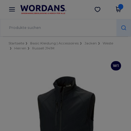
×
Wordans App
App holen
Bessere Preise in der App!
Startseite
Basic Kleidung | Accessoires
Jacken
Weste
Herren
Russell J141M
W1