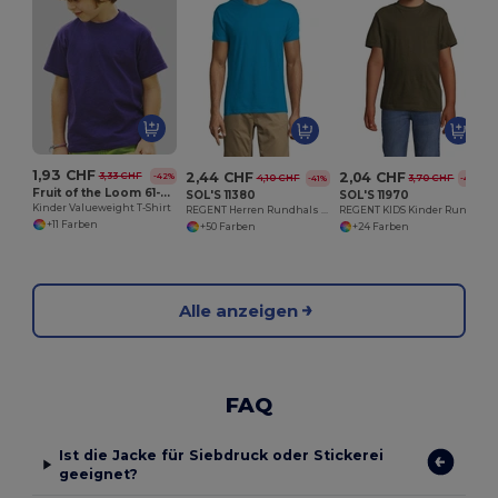
1,93 CHF
2,44 CHF
2,04 CHF
3,33 CHF
-42%
4,10 CHF
3,70 CHF
-41%
-45%
Fruit of the Loom 61-033-0
SOL'S 11380
SOL'S 11970
Kinder Valueweight T-Shirt
REGENT Herren Rundhals T Shirt
REGENT KIDS Kinder Rundhals T Shirt
+11 Farben
+50 Farben
+24 Farben
Alle anzeigen
FAQ
Ist die Jacke für Siebdruck oder Stickerei
geeignet?