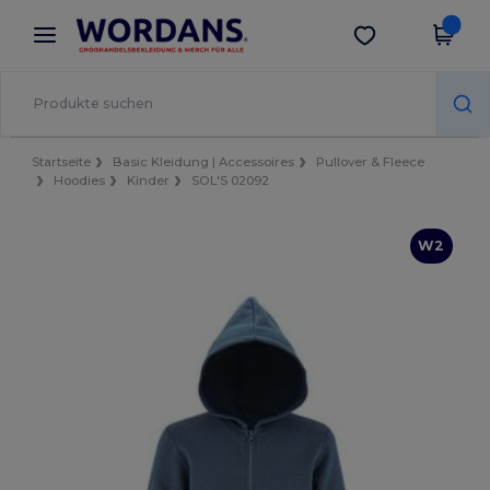
×
Wordans App
App holen
Bessere Preise in der App!
Startseite
Basic Kleidung | Accessoires
Pullover & Fleece
Hoodies
Kinder
SOL'S 02092
W2