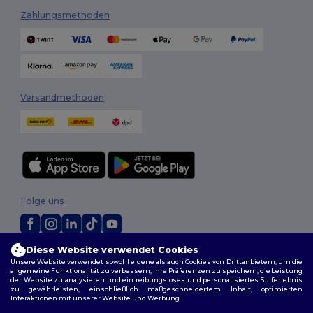
Zahlungsmethoden
Versandmethoden
Folge uns
Diese Website verwendet Cookies
2026. Alle Rechte vorbehalten
Unsere Website verwendet sowohl eigene als auch Cookies von Drittanbietern, um die
Allgemeine Geschäftsbedingungen
|
Personalisierungsrichtlinien
|
allgemeine Funktionalität zu verbessern, Ihre Präferenzen zu speichern, die Leistung
Datenschutzbestimmungen
|
Cookie-Richtlinie
|
Site Map
der Website zu analysieren und ein reibungsloses und personalisiertes Surferlebnis
zu gewährleisten, einschließlich maßgeschneidertem Inhalt, optimierten
Interaktionen mit unserer Website und Werbung.