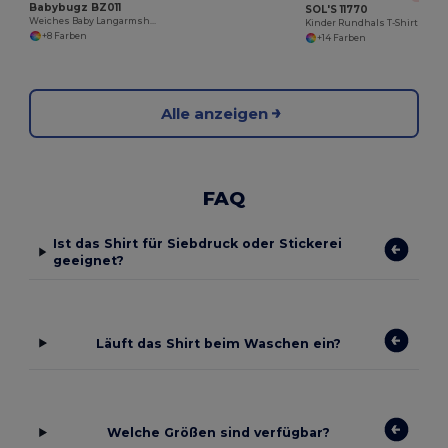
Babybugz BZ011
SOL'S 11770
Weiches Baby Langarmshirt aus Baumwolle
Kinder Rundhals T-Shirt Imperial
+8 Farben
+14 Farben
Alle anzeigen
FAQ
Ist das Shirt für Siebdruck oder Stickerei
geeignet?
Läuft das Shirt beim Waschen ein?
Welche Größen sind verfügbar?