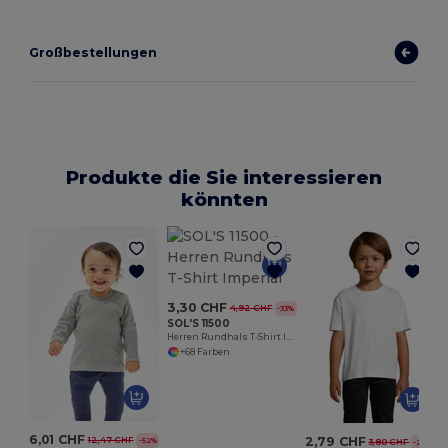
Großbestellungen
Produkte die Sie interessieren
könnten
3,30 CHF
4,92 CHF
-33%
SOL'S 11500
Herren Rundhals T-Shirt Imperial
+68 Farben
6,01 CHF
2,79 CHF
12,47 CHF
-52%
3,80 CHF
-27%