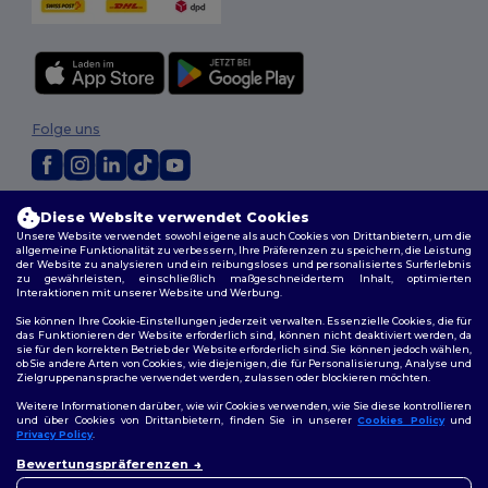
Folge uns
2026. Alle Rechte vorbehalten
Diese Website verwendet Cookies
Allgemeine Geschäftsbedingungen
|
Personalisierungsrichtlinien
|
Unsere Website verwendet sowohl eigene als auch Cookies von Drittanbietern, um die
Datenschutzbestimmungen
|
Cookie-Richtlinie
|
Site Map
allgemeine Funktionalität zu verbessern, Ihre Präferenzen zu speichern, die Leistung
der Website zu analysieren und ein reibungsloses und personalisiertes Surferlebnis
zu gewährleisten, einschließlich maßgeschneidertem Inhalt, optimierten
Interaktionen mit unserer Website und Werbung.
Sie können Ihre Cookie-Einstellungen jederzeit verwalten. Essenzielle Cookies, die für
das Funktionieren der Website erforderlich sind, können nicht deaktiviert werden, da
sie für den korrekten Betrieb der Website erforderlich sind. Sie können jedoch wählen,
ob Sie andere Arten von Cookies, wie diejenigen, die für Personalisierung, Analyse und
Zielgruppenansprache verwendet werden, zulassen oder blockieren möchten.
Weitere Informationen darüber, wie wir Cookies verwenden, wie Sie diese kontrollieren
und über Cookies von Drittanbietern, finden Sie in unserer
Cookies Policy
und
Privacy Policy
.
Bewertungspräferenzen