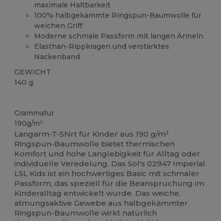
maximale Haltbarkeit
100% halbgekämmte Ringspun-Baumwolle für
weichen Griff
Moderne schmale Passform mit langen Ärmeln
Elasthan-Rippkragen und verstärktes
Nackenband
GEWICHT
140 g.
Hoher Bestand
Anpassbar
Grammatur
190g/m²
Langarm-T-Shirt für Kinder aus 190 g/m²
Ringspun-Baumwolle bietet thermischen
Komfort und hohe Langlebigkeit für Alltag oder
individuelle Veredelung. Das Sol's 02947 Imperial
LSL Kids ist ein hochwertiges Basic mit schmaler
Passform, das speziell für die Beanspruchung im
Kinderalltag entwickelt wurde. Das weiche,
atmungsaktive Gewebe aus halbgekämmter
Ringspun-Baumwolle wirkt natürlich