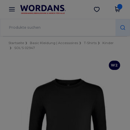
×
Wordans App
App holen
Bessere Preise in der App!
Startseite
Basic Kleidung | Accessoires
T-Shirts
Kinder
SOL'S 02947
W2