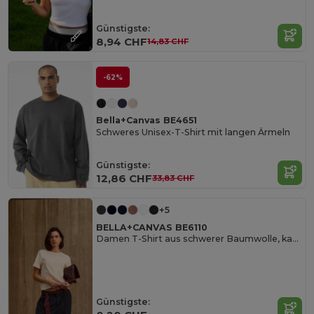
Günstigste:
8,94 CHF
14,83 CHF
-62%
Bella+Canvas BE4651
Schweres Unisex-T-Shirt mit langen Ärmeln
Günstigste:
12,86 CHF
33,83 CHF
+5
BELLA+CANVAS BE6110
Damen T-Shirt aus schwerer Baumwolle, kastiger Schnitt
Günstigste: