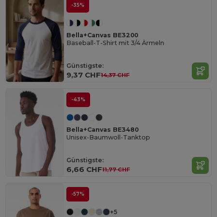
-35%
Bella+Canvas BE3200
Baseball-T-Shirt mit 3/4 Ärmeln
Günstigste:
9,37 CHF
14,37 CHF
-43%
Bella+Canvas BE3480
Unisex-Baumwoll-Tanktop
Günstigste:
6,66 CHF
11,77 CHF
-57%
+5