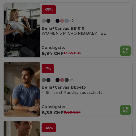
-35%
+2
Bella+Canvas BE1010
WOMEN'S MICRO RIB BABY TEE
Made
Günstigste:
in
US
8,94 CHF
13,65 CHF
-7%
+5
Bella+Canvas BE3413
T-Shirt mit Rundhalsausschnitt
Made
Günstigste:
in
US
8,38 CHF
9,06 CHF
-65%