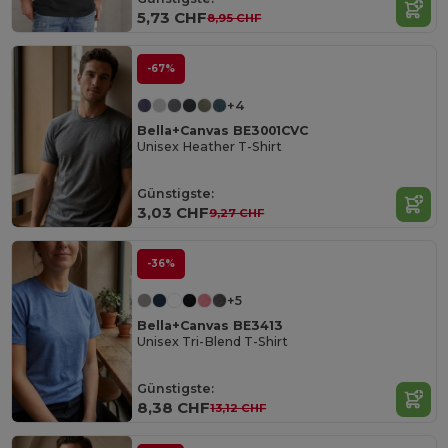
5,73 CHF
8,95 CHF
-67%
+4
Bella+Canvas BE3001CVC
Unisex Heather T-Shirt
Günstigste:
3,03 CHF
9,27 CHF
-36%
+5
Bella+Canvas BE3413
Unisex Tri-Blend T-Shirt
Günstigste:
8,38 CHF
13,12 CHF