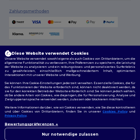
Zahlungsmethoden
Versandmethoden
Diese Website verwendet Cookies
Unsere Website verwendet sowohl eigene als auch Cookies von Drittanbietern, um die
allgemeine Funktionalität zu verbessern, Ihre Präferenzen zu speichern, die Leistung
der Website zu analysieren und ein reibungsloses und personalisiertes Surferlebnis
zu gewährleisten, einschließlich maßgeschneidertem Inhalt, optimierten
Interaktionen mit unserer Website und Werbung.
Sie können Ihre Cookie-Einstellungen jederzeit verwalten. Essenzielle Cookies, die für
das Funktionieren der Website erforderlich sind, können nicht deaktiviert werden, da
sie für den korrekten Betrieb der Website erforderlich sind. Sie können jedoch wählen,
Folge uns
ob Sie andere Arten von Cookies, wie diejenigen, die für Personalisierung, Analyse und
Zielgruppenansprache verwendet werden, zulassen oder blockieren möchten.
Weitere Informationen darüber, wie wir Cookies verwenden, wie Sie diese kontrollieren
und über Cookies von Drittanbietern, finden Sie in unserer
Cookies Policy
und
Privacy Policy
.
2026. Alle Rechte vorbehalten
Bewertungspräferenzen
Allgemeine Geschäftsbedingungen
|
Personalisierungsrichtlinien
|
Datenschutzbestimmungen
|
Cookie-Richtlinie
|
Site Map
Nur notwendige zulassen