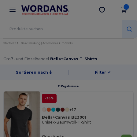
×
Wordans App
App holen
Bessere Preise in der App!
Startseite
Basic Kleidung | Accessoires
T-Shirts
Groß- und Einzelhandel
Bella+Canvas T-Shirts
Sortieren nach
Filter
✓
21 Ergebnisse.
-36%
+17
Bella+Canvas BE3001
Unisex-Baumwoll-T-Shirt
Günstigste: