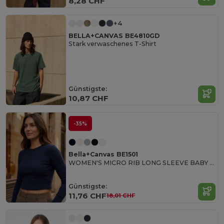
8,28 CHF
+4
BELLA+CANVAS BE4810GD
Stark verwaschenes T-Shirt
Günstigste:
10,87 CHF
-35%
Bella+Canvas BE1501
WOMEN'S MICRO RIB LONG SLEEVE BABY TEE
Günstigste:
11,76 CHF
18,01 CHF