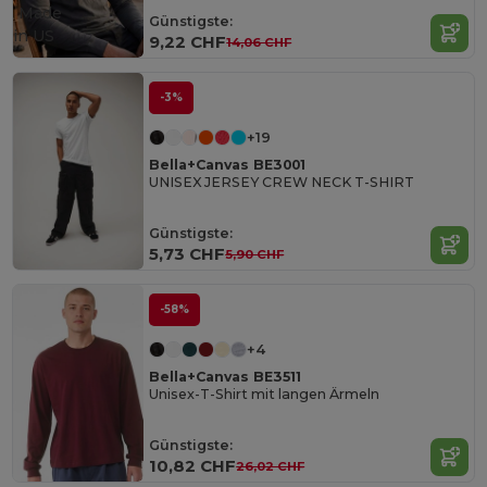
Made
Günstigste:
in
US
9,22 CHF
14,06 CHF
-3%
+19
Bella+Canvas BE3001
UNISEX JERSEY CREW NECK T-SHIRT
Günstigste:
5,73 CHF
5,90 CHF
-58%
+4
Bella+Canvas BE3511
Unisex-T-Shirt mit langen Ärmeln
Günstigste:
10,82 CHF
26,02 CHF