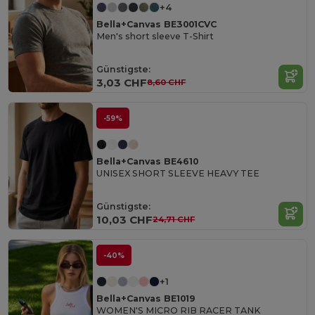
+4
Bella+Canvas BE3001CVC
Men's short sleeve T-Shirt
Günstigste:
3,03 CHF
8,60 CHF
-59%
Bella+Canvas BE4610
UNISEX SHORT SLEEVE HEAVY TEE
Günstigste:
10,03 CHF
24,71 CHF
-40%
+1
Bella+Canvas BE1019
WOMEN'S MICRO RIB RACER TANK