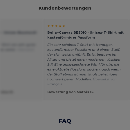
Kundenbewertungen
★ ★ ★ ★ ★
 - Unisex-Baumwoll-
Bella+Canvas BE3010 - Unisex-T-Shirt mit
kastenförmiger Passform
T-Shirt von sehr guter
Ein sehr schönes T-Shirt mit trendiger,
 es weiter.
Übersetzt
kastenförmiger Passform und einem Stoff,
der sich weich anfühlt. Es ist bequem im
Alltag und bietet einen modernen, lässigen
Stil. Eine ausgezeichnete Wahl für alle, die
eine aktuelle Passform suchen, auch wenn
der Stoff etwas dünner ist als bei einigen
hochwertigeren Modellen.
Übersetzt von
Français
idea M.
Bewertung von Mathis G.
FAQ