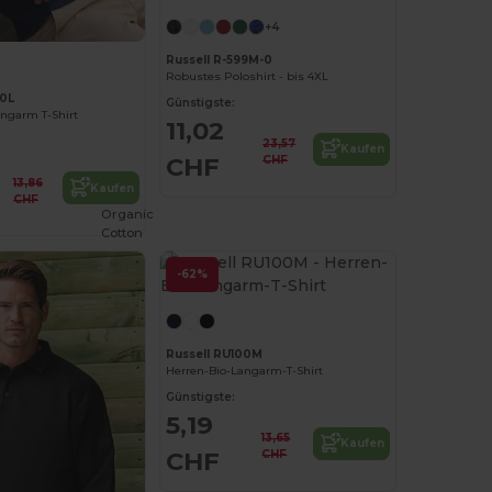
+4
Russell R-599M-0
Robustes Poloshirt - bis 4XL
80L
Günstigste:
ngarm T-Shirt
11,02
23,57
Kaufen
CHF
CHF
13,86
Kaufen
CHF
Organic
Cotton
-62%
Russell RU100M
Herren-Bio-Langarm-T-Shirt
Günstigste:
5,19
13,65
Kaufen
CHF
CHF