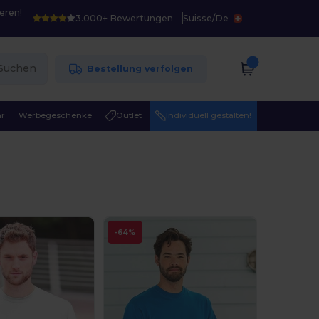
eren!
3.000+ Bewertungen
Suisse
/
De
Suchen
Bestellung verfolgen
r
Werbegeschenke
Outlet
Individuell gestalten!
-64%