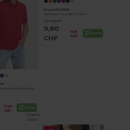
+2
Russell RU010M
Workwear Crew Neck T-Shirt
Günstigste:
9,80
19,16
Kaufen
CHF
CHF
+2
69M
Komfortabler Klassischer Baumwollpolo
17,29
Kaufen
CHF
Organic
Cotton