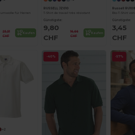
RUSSELL JZ010
Russell RU10
aumwolle für Herren
T-Shirt de travail très résistant
Bio-T-Shirt vo
Günstigste:
Günstigste:
9,80
3,45
25,51
16,66
Kaufen
Kaufen
CHF
CHF
CHF
CHF
-40%
-57%
+2