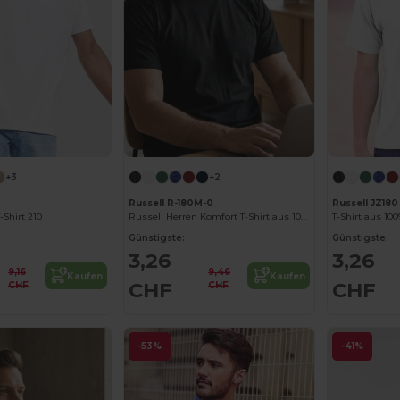
+3
+2
Russell R-180M-0
Russell JZ180
Shirt 210
Russell Herren Komfort T-Shirt aus 100% Baumwolle
T-Shirt aus 1
Günstigste:
Günstigste:
3,26
3,26
9,16
9,46
Kaufen
Kaufen
CHF
CHF
CHF
CHF
-53%
-41%