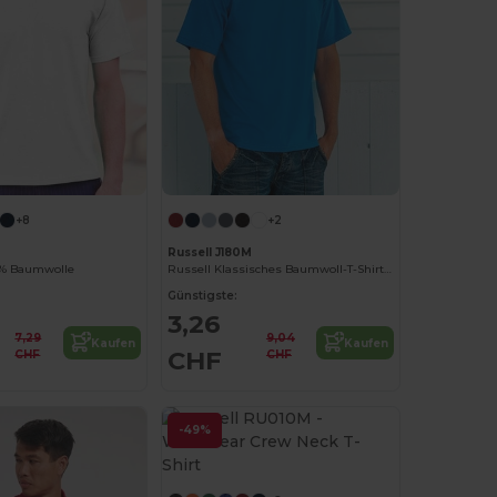
+8
+2
Russell J180M
00% Baumwolle
Russell Klassisches Baumwoll-T-Shirt mit Verstärkung
Günstigste:
3,26
7,29
9,04
Kaufen
Kaufen
CHF
CHF
CHF
-49%