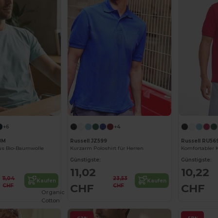
+6
+4
8M
Russell JZ599
Russell RU5
aus Bio-Baumwolle
Kurzarm Poloshirt für Herren
Günstigste:
Günstigste:
11,02
10,22
11,04
23,53
Kaufen
Kaufen
CHF
CHF
CHF
CHF
Organic
Cotton