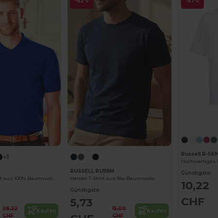
-62%
-57%
Russell R-56
+3
RUSSELL RU118M
Günstigste:
Herren Polo Shirt aus 100% Baumwolle von Russell
Herren T-Shirt aus Bio-Baumwolle
10,22
Günstigste:
CHF
5,73
28,22
15,00
Kaufen
Kaufen
CHF
CHF