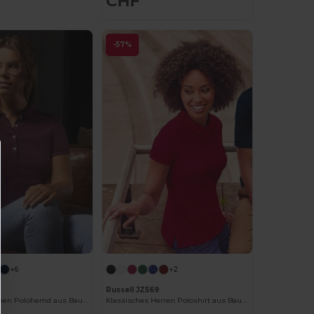
CHF
-57%
+6
+2
Russell JZ569
Elegantes Damen Polohemd aus Baumwolle
Klassisches Herren Poloshirt aus Baumwolle