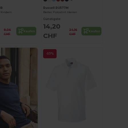
8B
Russell RU577M
n Kindern
Better Poloshirt Herren
Günstigste:
14,20
9,06
24,16
Kaufen
Kaufen
CHF
CHF
CHF
-53%