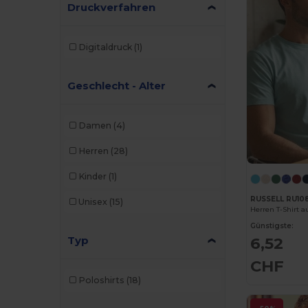
Druckverfahren
Digitaldruck
(1)
Geschlecht - Alter
Damen
(4)
Herren
(28)
Kinder
(1)
RUSSELL RU10
Unisex
(15)
Herren T-Shirt 
Günstigste:
Typ
6,52
CHF
Poloshirts
(18)