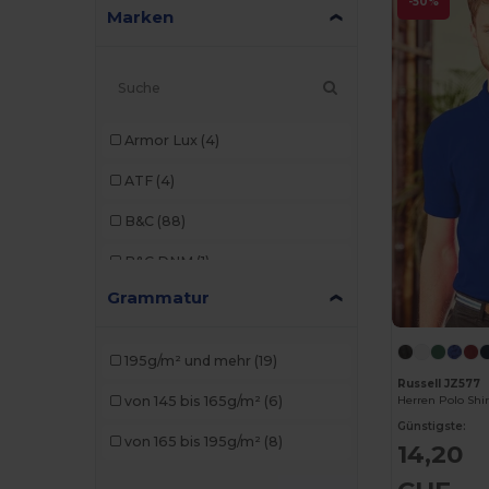
-50%
Marken
Armor Lux
(4)
ATF
(4)
B&C
(88)
B&C DNM
(1)
Grammatur
B&C Pro
(4)
Babybugz
(9)
195g/m² und mehr
(19)
Bella+Canvas
(21)
Russell JZ577
von 145 bis 165g/m²
(6)
Black&Match
(2)
Günstigste:
von 165 bis 195g/m²
(8)
14,20
Build Your Brand
(52)