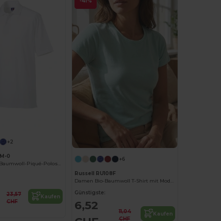
-41%
+2
9M-0
+6
Hochwertiges Baumwoll-Piqué-Poloshirt mit Komfort
Russell RU108F
Damen Bio-Baumwoll T-Shirt mit Modernem Schnitt
Günstigste:
23,57
Kaufen
CHF
6,52
11,04
Kaufen
CHF