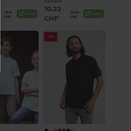
Günstigste:
10,22
25,51
23,53
Kaufen
Kaufen
CHF
CHF
CHF
-41%
+2