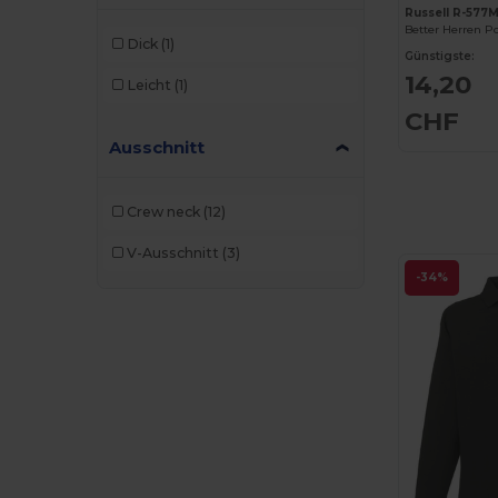
Tee Jays
(39)
Russell R-577
Better Herren Po
Tiger
(1)
Dick
(1)
Günstigste:
14,20
Tombo
(6)
Leicht
(1)
CHF
Velilla
(5)
Ausschnitt
Vesti
(5)
Crew neck
(12)
V-Ausschnitt
(3)
-34%