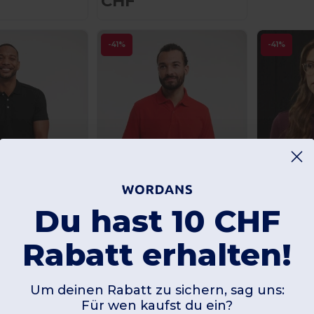
CHF
-41%
-41%
Du hast 10 CHF
Rabatt erhalten!
+2
+4
Um deinen Rabatt zu sichern, sag uns:
M
Russell RU599M
Russell JZ565
 Herren
Poloshirt Herren Übergrößen
Für wen kaufst du ein?