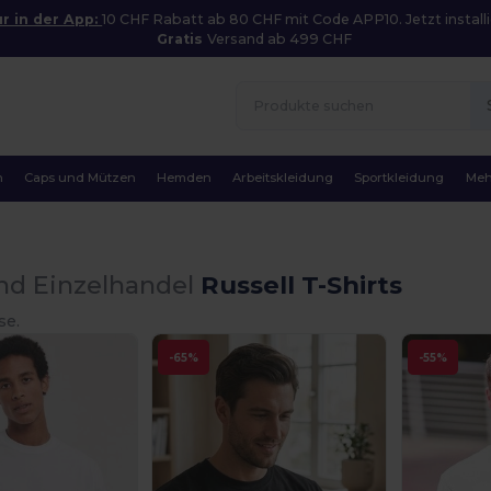
r in der App:
10 CHF Rabatt ab 80 CHF mit Code APP10. Jetzt installi
Gratis
Versand ab 499 CHF
n
Caps und Mützen
Hemden
Arbeitskleidung
Sportkleidung
Meh
nd Einzelhandel
Russell T-Shirts
se.
-65%
-55%