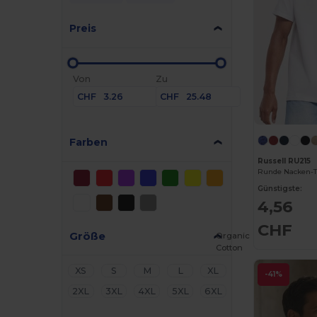
Preis
Von
Zu
CHF
CHF
Farben
Russell RU215
Runde Nacken-T-
Günstigste:
4,56
CHF
Größe
Organic
Cotton
XS
S
M
L
XL
-41%
2XL
3XL
4XL
5XL
6XL