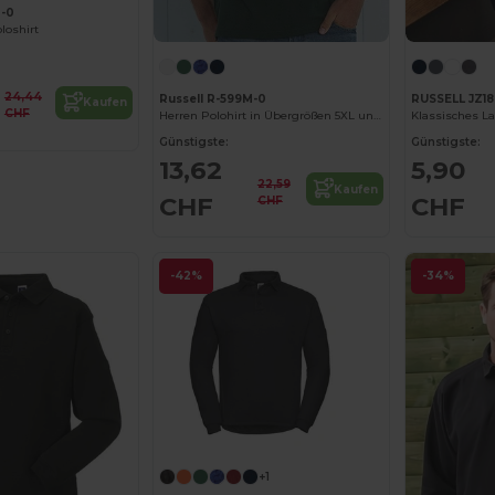
M-0
loshirt
24,44
Russell R-599M-0
RUSSELL JZ1
Kaufen
CHF
Herren Polohirt in Übergrößen 5XL und 6XL
Klassisches La
Günstigste:
Günstigste:
13,62
5,90
22,59
Kaufen
CHF
CHF
CHF
-42%
-34%
+1