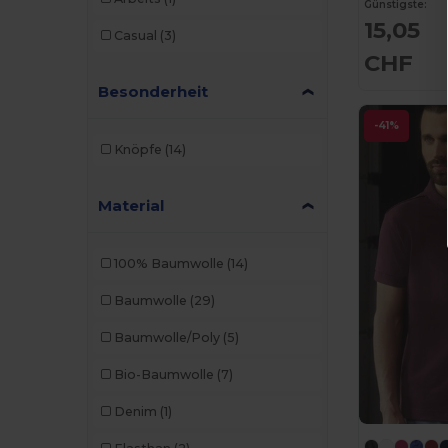
Günstigste:
Just T's
(8)
15,05
Casual
(3)
Karlowsky
(1)
CHF
Larkwood
(8)
Besonderheit
Mantis
(20)
-41%
Knöpfe
(14)
Mumbles
(1)
Neoblu
(6)
Material
Neutral
(23)
100% Baumwolle
(14)
NEW MORNING STUDIOS
(11)
Baumwolle
(29)
Pen Duick
(13)
Baumwolle/Poly
(5)
Produkt JACK & JONES
(5)
Bio-Baumwolle
(7)
Promodoro
(8)
Denim
(1)
Regatta
(3)