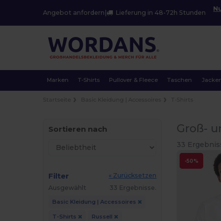
Nu
Angebot anfordern
|
Lieferung in 48-72h Stunden
Marken
T-Shirts
Pullover & Fleece
Taschen
Jacke
Startseite
Basic Kleidung | Accessoires
T-Shirts
Groß- u
Sortieren nach
33 Ergebnis
-50%
Filter
« Zurücksetzen
Ausgewählt
33 Ergebnisse.
Basic Kleidung | Accessoires
T-Shirts
Russell