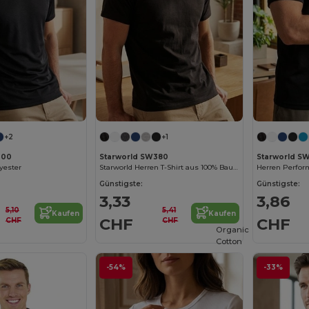
+2
+1
300
Starworld SW380
Starworld S
lyester
Starworld Herren T-Shirt aus 100% Baumwolle Hefty
Herren Perform
Günstigste:
Günstigste:
3,33
3,86
5,10
5,41
Kaufen
Kaufen
CHF
CHF
CHF
CHF
Organic
Cotton
-54%
-33%