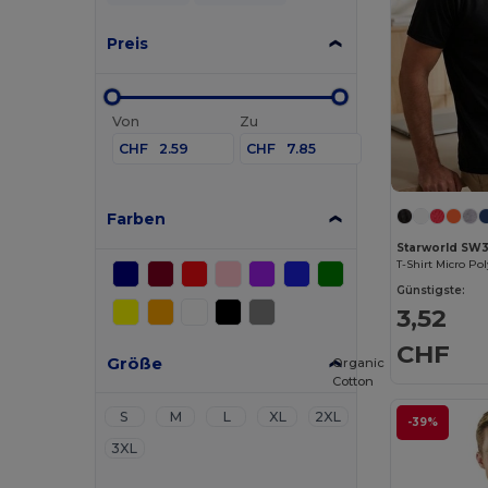
Preis
Von
Zu
CHF
CHF
Farben
Starworld SW
T-Shirt Micro Po
Günstigste:
3,52
CHF
Größe
Organic
Cotton
S
M
L
XL
2XL
-39%
3XL