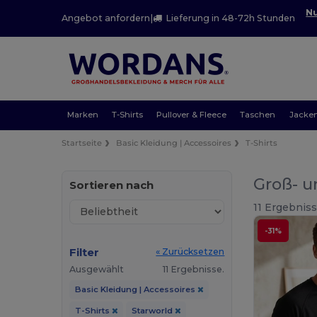
Nu
Angebot anfordern
|
Lieferung in 48-72h Stunden
Marken
T-Shirts
Pullover & Fleece
Taschen
Jacke
Startseite
Basic Kleidung | Accessoires
T-Shirts
Groß- u
Sortieren nach
11 Ergebniss
-31%
Filter
« Zurücksetzen
Ausgewählt
11 Ergebnisse.
Basic Kleidung | Accessoires
T-Shirts
Starworld