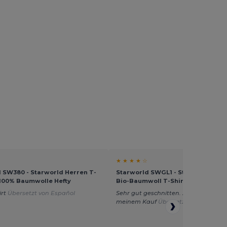
★ ★ ★ ★ ☆
 SW380 - Starworld Herren T-
Starworld SWGL1 - Starworld Her
 100% Baumwolle Hefty
Bio-Baumwoll T-Shirt
irt
Übersetzt von Español
Sehr gut geschnitten. Zufrieden mit
meinem Kauf
Übersetzt von Françai