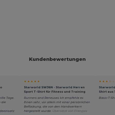
Kundenbewertungen
★ ★ ★ ★ ★
★ ★ ★ ☆ ☆
ro
Starworld SW36N - Starworld Herren
Starworld
Sport T-Shirt für Fitness und Training
Shirt aus
eiße Tage.
Runners and Reneuses Ich empfehle es
Basic-T-Sh
 die
Ihnen sehr, vor allem mit einer persönlichen
Beflockung, die von den Handwerkern
deeinsatz
hergestellt wurde.
Übersetzt von Français