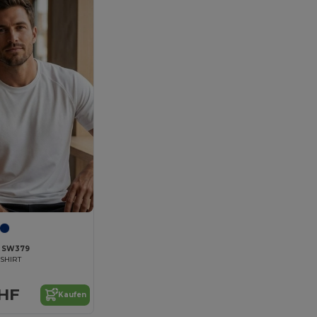
 SW379
-SHIRT
CHF
Kaufen