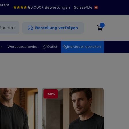
eren!
3.000+ Bewertungen
Suisse
/
De
Suchen
Bestellung verfolgen
r
Werbegeschenke
Outlet
Individuell gestalten!
-40%