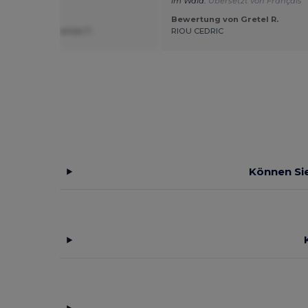
im Wald.
Übersetzt von Français
Bewertung von Gretel R.
ung von Catherine T.
RIOU CEDRIC
Können Sie