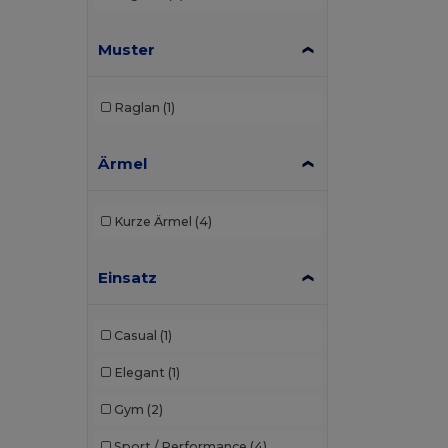
Front row
(5)
Muster
Fruit of the Loom
(93)
Fruit of the Loom Vintage
(2)
Raglan
(1)
Gildan
(70)
Henbury
(14)
Ärmel
Herock
(2)
Kurze Ärmel
(4)
JHK
(38)
Just Cool
(16)
Einsatz
Just T's
(8)
Casual
(1)
Karlowsky
(1)
Elegant
(1)
Larkwood
(8)
Gym
(2)
Mantis
(20)
Sport / Performance
(4)