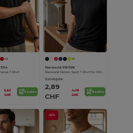
+2
+1
W304
Starworld SW36N
ance T-Shirt
Starworld Herren Sport T-Shirt für Fitness und Training
Günstigste:
2,89
5,62
4,79
Kaufen
Kaufen
CHF
CHF
CHF
-41%