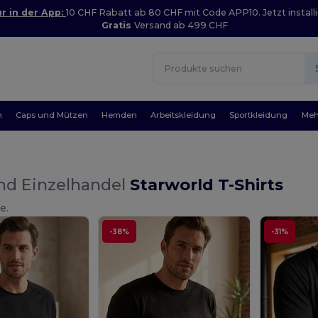
r in der App:
10 CHF Rabatt ab 80 CHF mit Code APP10. Jetzt installi
Gratis
Versand ab 499 CHF
n
Caps und Mützen
Hemden
Arbeitskleidung
Sportkleidung
Meh
nd Einzelhandel
Starworld T-Shirts
e.
-38%
-31%