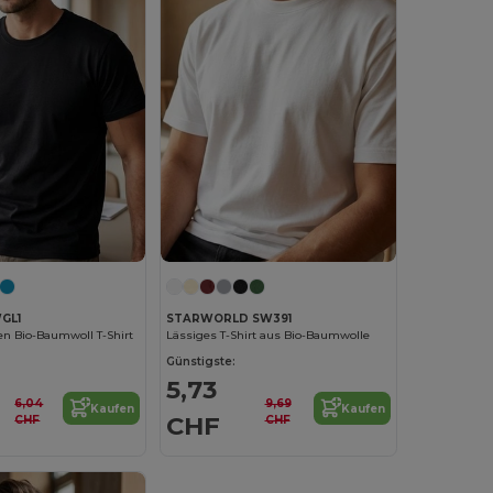
GL1
STARWORLD SW391
en Bio-Baumwoll T-Shirt
Lässiges T-Shirt aus Bio-Baumwolle
Günstigste:
5,73
6,04
9,69
Kaufen
Kaufen
CHF
CHF
CHF