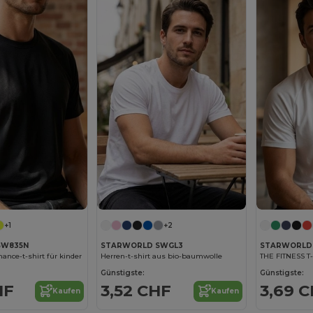
+1
+2
SW835N
STARWORLD SWGL3
STARWORLD
ance-t-shirt für kinder
Herren-t-shirt aus bio-baumwolle
THE FITNESS T
Günstigste:
Günstigste:
HF
3,52 CHF
3,69 
Kaufen
Kaufen