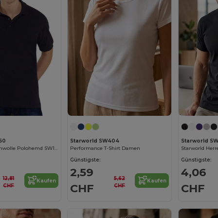
60
Starworld SW404
Starworld SW
Herren Bio-Baumwolle Polohemd SW160
Performance T-Shirt Damen
Starworld Herr
Günstigste:
Günstigste:
2,59
4,06
12,81
5,62
Kaufen
Kaufen
CHF
CHF
CHF
CHF