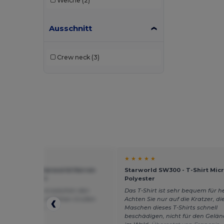
Weiche
(2)
SF Men
(6)
SF Mini
(2)
Ausschnitt
SF Women
(10)
Skinnifit
(21)
Crew neck
(3)
SOL'S
(109)
Spiro
(4)
Starworld
(11)
Stedman
(19)
Tee Jays
(39)
★ ★
★ ★ ★ ★ ★
Tiger
(1)
rld SWGL1 - Starworld Herren
Starworld SW300 - T-Shirt Mic
umwoll T-Shirt
Polyester
Tombo
(6)
 der Unterschied zwischen den
Das T-Shirt ist sehr bequem für h
? Danke Mit freundlichen Grüßen
Achten Sie nur auf die Kratzer, die
Velilla
(5)
zt von Français
Maschen dieses T-Shirts schnell
beschädigen, nicht für den Gelän
Vesti
(5)