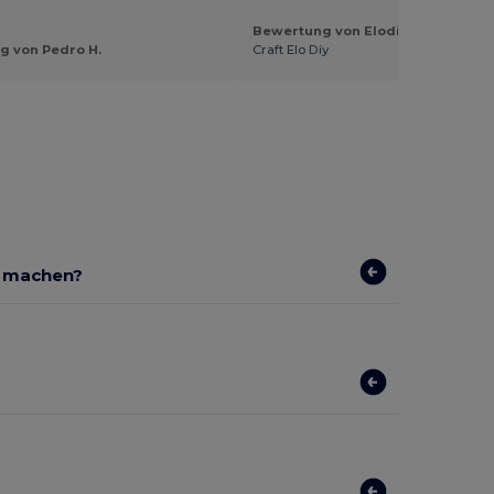
Bewertung von Elodie S.
g von Pedro H.
Craft Elo Diy
r machen?