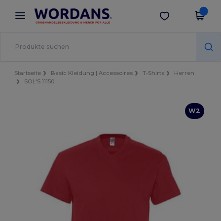
×
Wordans App
App holen
Bessere Preise in der App!
Startseite
Basic Kleidung | Accessoires
T-Shirts
Herren
SOL'S 11150
W2