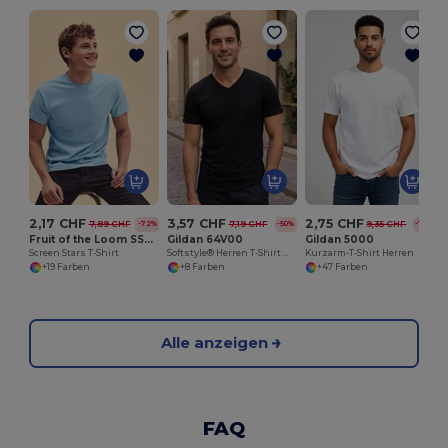
2,17 CHF
3,57 CHF
2,75 CHF
7,89 CHF
7,19 CHF
9,35 CHF
-72%
-50%
-71%
Fruit of the Loom SS048
Gildan 64V00
Gildan 5000
Screen Stars T-Shirt
Softstyle® Herren T-Shirt mit V-Ausschnitt
Kurzarm-T-Shirt Herren
+19 Farben
+8 Farben
+47 Farben
Alle anzeigen
FAQ