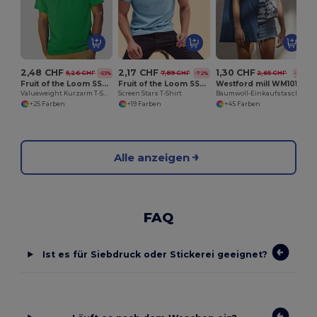
2,48 CHF
2,17 CHF
1,30 CHF
5,26 CHF
7,89 CHF
2,65 CHF
-53%
-72%
-51%
Fruit of the Loom SS030
Fruit of the Loom SS048
Westford mill WM101
Valueweight Kurzarm T-Shirt
Screen Stars T-Shirt
Baumwoll-Einkaufstasche
+25 Farben
+19 Farben
+45 Farben
Alle anzeigen
FAQ
Ist es für Siebdruck oder Stickerei geeignet?