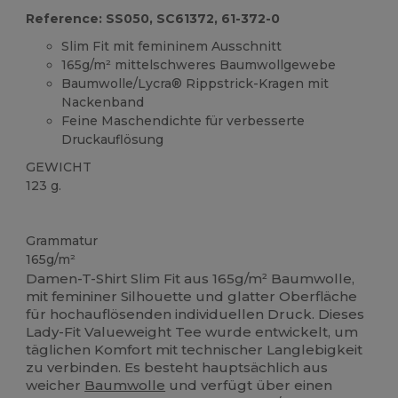
Reference: SS050, SC61372, 61-372-0
Slim Fit mit femininem Ausschnitt
165g/m² mittelschweres Baumwollgewebe
Baumwolle/Lycra® Rippstrick-Kragen mit
Nackenband
Feine Maschendichte für verbesserte
Druckauflösung
GEWICHT
123 g.
Anpassbar
Grammatur
165g/m²
Damen-T-Shirt Slim Fit aus 165g/m² Baumwolle,
mit femininer Silhouette und glatter Oberfläche
für hochauflösenden individuellen Druck. Dieses
Lady-Fit Valueweight Tee wurde entwickelt, um
täglichen Komfort mit technischer Langlebigkeit
zu verbinden. Es besteht hauptsächlich aus
weicher
Baumwolle
und verfügt über einen