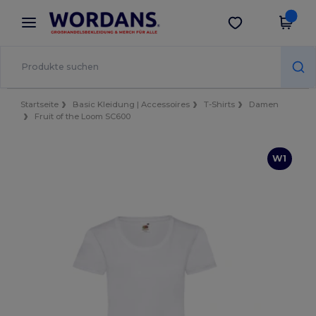
×
Wordans App
App holen
Bessere Preise in der App!
Startseite
Basic Kleidung | Accessoires
T-Shirts
Damen
Fruit of the Loom SC600
W1