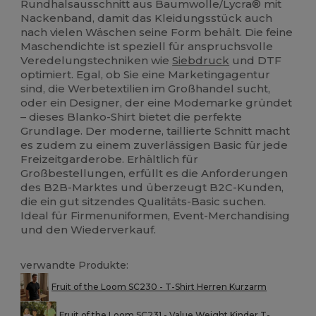
Rundhalsausschnitt aus Baumwolle/Lycra® mit
Nackenband, damit das Kleidungsstück auch
nach vielen Wäschen seine Form behält. Die feine
Maschendichte ist speziell für anspruchsvolle
Veredelungstechniken wie
Siebdruck
und DTF
optimiert. Egal, ob Sie eine Marketingagentur
sind, die Werbetextilien im Großhandel sucht,
oder ein Designer, der eine Modemarke gründet
– dieses Blanko-Shirt bietet die perfekte
Grundlage. Der moderne, taillierte Schnitt macht
es zudem zu einem zuverlässigen Basic für jede
Freizeitgarderobe. Erhältlich für
Großbestellungen, erfüllt es die Anforderungen
des B2B-Marktes und überzeugt B2C-Kunden,
die ein gut sitzendes Qualitäts-Basic suchen.
Ideal für Firmenuniformen, Event-Merchandising
und den Wiederverkauf.
verwandte Produkte:
Fruit of the Loom SC230 - T-Shirt Herren Kurzarm
Fruit of the Loom SC231 - Value Weight Kinder T-