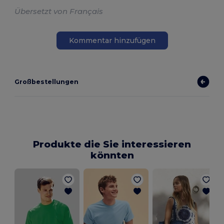
Übersetzt von Français
Kommentar hinzufügen
Großbestellungen
Produkte die Sie interessieren
könnten
D