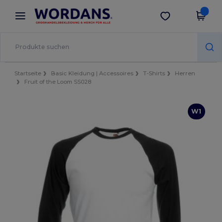
×
Wordans App
App holen
Bessere Preise in der App!
Startseite
Basic Kleidung | Accessoires
T-Shirts
Herren
Fruit of the Loom SS028
W1