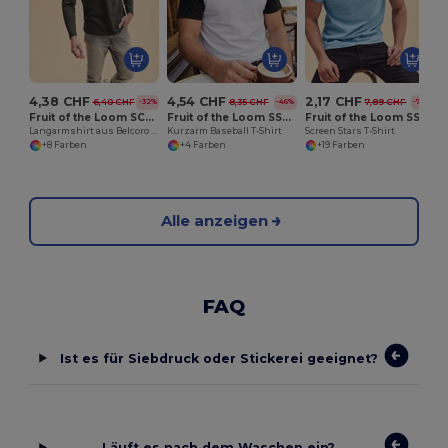
4,38 CHF
4,54 CHF
2,17 CHF
6,40 CHF
8,35 CHF
7,89 CHF
-32%
-46%
-72%
Fruit of the Loom SC201
Fruit of the Loom SS026
Fruit of the Loom SS048
Langarmshirt aus Belcoro Baumwolle für optimalen Druck
Kurzarm Baseball T-Shirt
Screen Stars T-Shirt
+8 Farben
+4 Farben
+19 Farben
Alle anzeigen
FAQ
Ist es für Siebdruck oder Stickerei geeignet?
Läuft es nach dem Waschen ein?