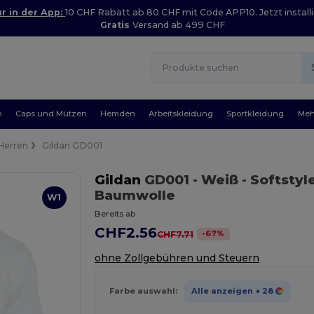
r in der App:
10 CHF Rabatt ab 80 CHF mit Code APP10. Jetzt installi
Gratis
Versand ab 499 CHF
n
Caps und Mützen
Hemden
Arbeitskleidung
Sportkleidung
Meh
Herren
Gildan GD001
Gildan
GD001
- Weiß
- Softstyl
Baumwolle
W1
Bereits ab
CHF2.56
-
67
%
CHF7.71
ohne Zollgebühren und Steuern
Farbe auswahl:
Alle anzeigen
+ 28