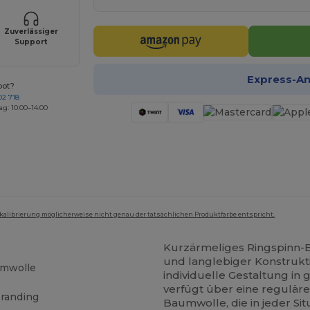
Zuverlässiger
Support
Express-A
bot?
02 718
ag: 10:00–14:00
mkalibrierung möglicherweise nicht genau der tatsächlichen Produktfarbe entspricht.
Kurzärmeliges Ringspinn-Ba
und langlebiger Konstrukt
umwolle
individuelle Gestaltung i
verfügt über eine regulä
branding
Baumwolle, die in jeder Sit