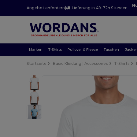
Nu
Angebot anfordern
|
Lieferung in 48-72h Stunden
Marken
T-Shirts
Pullover & Fleece
Taschen
Jacke
Startseite
Basic Kleidung | Accessoires
T-Shirts