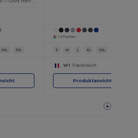
Softstyle® Baumwoll-T-Shirt Herren
+2 Farben
2XL
3XL
S
M
L
XL
2XL
3XL
W1
Frankreich
nsicht
Produktansicht