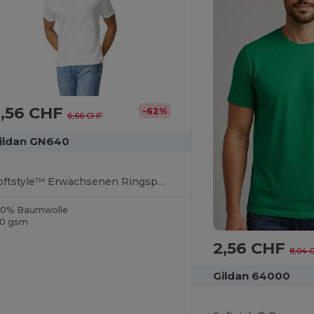
2,56 CHF
-62%
6,66 CHF
ildan GN640
Softstyle™ Erwachsenen Ringspun T-Shirt
00% Baumwolle
50 gsm
2,56 CHF
8,04 
Gildan 64000