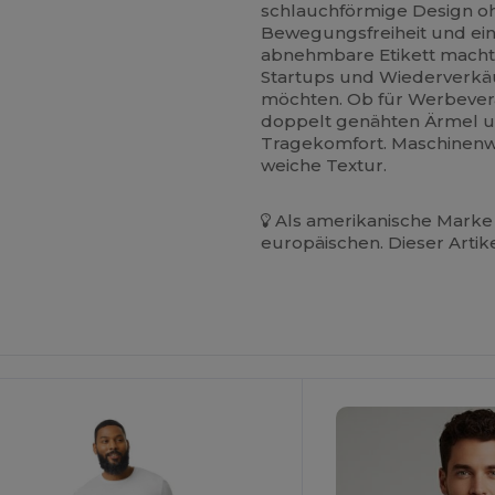
schlauchförmige Design 
Bewegungsfreiheit und ein
abnehmbare Etikett macht
Startups und Wiederverkäu
möchten. Ob für Werbevera
doppelt genähten Ärmel 
Tragekomfort. Maschinenwa
weiche Textur.
Als amerikanische Marke 
europäischen. Dieser Artik
Jetzt
onfigurieren!