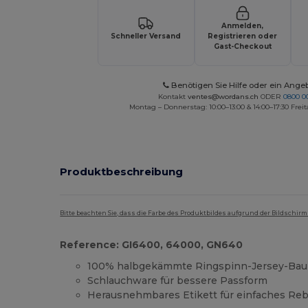
Anmelden,
Schneller Versand
Registrieren oder
Gast-Checkout
Benötigen Sie Hilfe oder ein Ange
Kontakt
ventes@wordans.ch
ODER
0800 0
Montag – Donnerstag: 10:00–13:00 & 14:00–17:30 Freit
Produktbeschreibung
Bitte beachten Sie, dass die Farbe des Produktbildes aufgrund der Bildschir
Reference: GI6400, 64000, GN640
100% halbgekämmte Ringspinn-Jersey-Ba
Schlauchware für bessere Passform
Herausnehmbares Etikett für einfaches Re