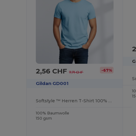
G
2,56 CHF
-67%
7,71 CHF
Gildan GD001
1
1
Softstyle ™ Herren T-Shirt 100% Jersey Baumwolle
100% Baumwolle
150 gsm