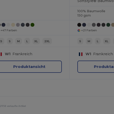
100% Baumwolle
150 gsm
+47 Farben
+21 Farben
XS
S
M
L
XL
2XL
S
M
L
XL
W1
Frankreich
W1
Frankreich
Produktansicht
Produkta
2958 verkaufte Artikel