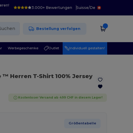
eren!
3.000+ Bewertungen
Suisse
/
De
Suchen
Bestellung verfolgen
r
Werbegeschenke
Outlet
Individuell gestalten!
e ™ Herren T-Shirt 100% Jersey
Kostenloser Versand ab 499 CHF in diesem Lager!
Größentabelle