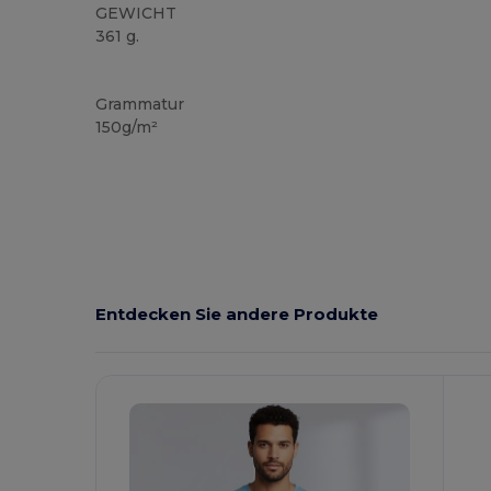
GEWICHT
361 g.
Anpassbar
Hoher Bestand
Grammatur
150g/m²
Entdecken Sie andere Produkte
Jetzt
Konfigurieren!
K