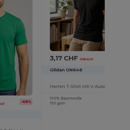
3,17 CHF
-56%
7,18 CHF
Gildan GN646
Herren T-Shirt mit V-Ausschnitt aus 100% Baumwolle
100% Baumwolle
-68%
150 gsm
CHF