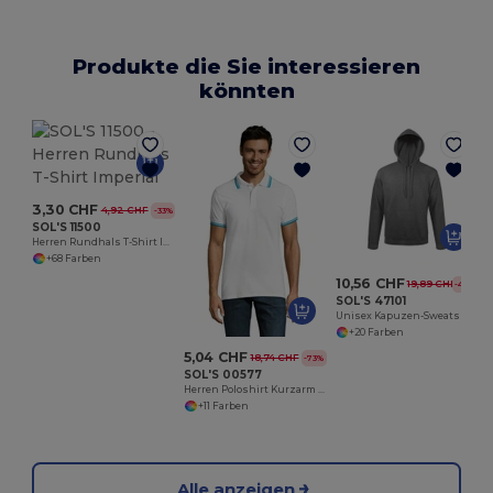
Produkte die Sie interessieren
könnten
3,30 CHF
4,92 CHF
-33%
SOL'S 11500
Herren Rundhals T-Shirt Imperial
+68 Farben
10,56 CHF
19,89 CHF
-47%
SOL'S 47101
Unisex Kapuzen-Sweatshirt Snake
+20 Farben
5,04 CHF
18,74 CHF
-73%
SOL'S 00577
Herren Poloshirt Kurzarm Pasadena
+11 Farben
Alle anzeigen