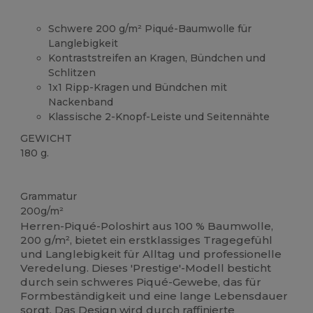
Schwere 200 g/m² Piqué-Baumwolle für
Langlebigkeit
Kontraststreifen an Kragen, Bündchen und
Schlitzen
1x1 Ripp-Kragen und Bündchen mit
Nackenband
Klassische 2-Knopf-Leiste und Seitennähte
GEWICHT
180 g.
Hoher Bestand
Grammatur
200g/m²
Herren-Piqué-Poloshirt aus 100 % Baumwolle,
200 g/m², bietet ein erstklassiges Tragegefühl
und Langlebigkeit für Alltag und professionelle
Veredelung. Dieses 'Prestige'-Modell besticht
durch sein schweres Piqué-Gewebe, das für
Formbeständigkeit und eine lange Lebensdauer
sorgt. Das Design wird durch raffinierte