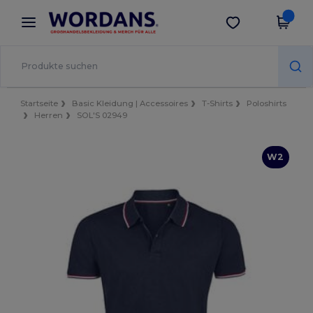
×
Wordans App
App holen
Bessere Preise in der App!
Startseite
Basic Kleidung | Accessoires
T-Shirts
Poloshirts
Herren
SOL'S 02949
W2