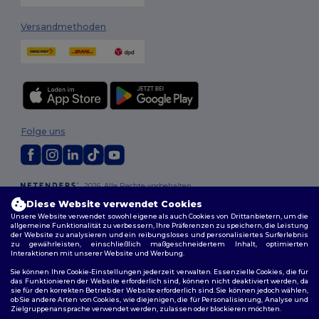
Versandmethoden
Folge uns
2026. Alle Rechte vorbehalten
Allgemeine Geschäftsbedingungen
|
Personalisierungsrichtlinien
|
Diese Website verwendet Cookies
Datenschutzbestimmungen
|
Cookie-Richtlinie
|
Site Map
Unsere Website verwendet sowohl eigene als auch Cookies von Drittanbietern, um die
allgemeine Funktionalität zu verbessern, Ihre Präferenzen zu speichern, die Leistung
der Website zu analysieren und ein reibungsloses und personalisiertes Surferlebnis
zu gewährleisten, einschließlich maßgeschneidertem Inhalt, optimierten
Interaktionen mit unserer Website und Werbung.
Sie können Ihre Cookie-Einstellungen jederzeit verwalten. Essenzielle Cookies, die für
das Funktionieren der Website erforderlich sind, können nicht deaktiviert werden, da
sie für den korrekten Betrieb der Website erforderlich sind. Sie können jedoch wählen,
ob Sie andere Arten von Cookies, wie diejenigen, die für Personalisierung, Analyse und
Zielgruppenansprache verwendet werden, zulassen oder blockieren möchten.