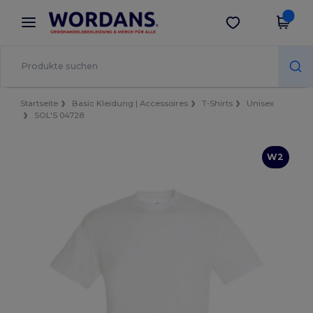
×
Wordans App
App holen
Bessere Preise in der App!
Startseite
Basic Kleidung | Accessoires
T-Shirts
Unisex
SOL'S 04728
W2