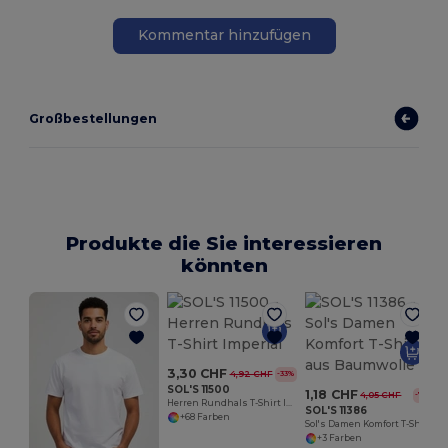
Kommentar hinzufügen
Großbestellungen
Produkte die Sie interessieren
könnten
3,30 CHF
4,92 CHF
-33%
SOL'S 11500
1,18 CHF
4,05 CHF
-71%
Herren Rundhals T-Shirt Imperial
SOL'S 11386
+68 Farben
Sol's Damen Komfort T-Shirt aus Baumwolle
+3 Farben