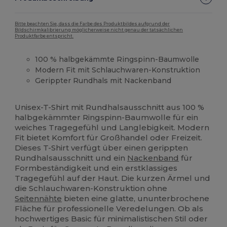
Bitte beachten Sie, dass die Farbe des Produktbildes aufgrund der
Bildschirmkalibrierung möglicherweise nicht genau der tatsächlichen
Produktfarbe entspricht.
100 % halbgekämmte Ringspinn-Baumwolle
Modern Fit mit Schlauchwaren-Konstruktion
Gerippter Rundhals mit Nackenband
Anpassbar
Hoher Bestand
Unisex-T-Shirt mit Rundhalsausschnitt aus 100 %
halbgekämmter Ringspinn-Baumwolle für ein
weiches Tragegefühl und Langlebigkeit. Modern
Fit bietet Komfort für Großhandel oder Freizeit.
Dieses T-Shirt verfügt über einen gerippten
Rundhalsausschnitt und ein
Nackenband
für
Formbeständigkeit und ein erstklassiges
Tragegefühl auf der Haut. Die kurzen Ärmel und
die Schlauchwaren-Konstruktion ohne
Seitennähte
bieten eine glatte, ununterbrochene
Fläche für professionelle Veredelungen. Ob als
hochwertiges Basic für minimalistischen Stil oder